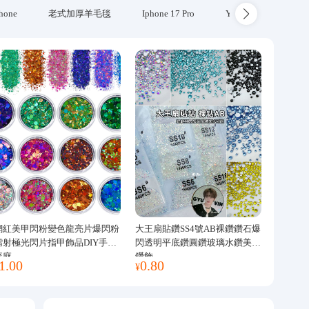
hone
老式加厚羊毛毯
Iphone 17 Pro
Yubikey
防火
網紅美甲閃粉變色龍亮片爆閃粉
大王扇貼鑽SS4號AB裸鑽鑽石爆
鐳射極光閃片指甲飾品DIY手工
閃透明平底鑽圓鑽玻璃水鑽美甲
流麻
鑽飾
1.00
0.80
¥