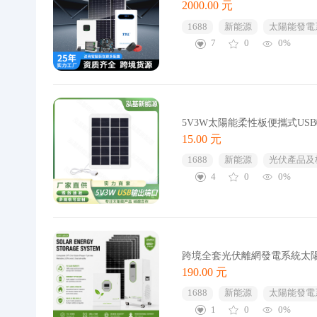
2000.00 元
1688
新能源
太陽能發電
7
0
0%
5V3W太陽能柔性板便攜式U
15.00 元
1688
新能源
光伏產品及
4
0
0%
跨境全套光伏離網發電系統太
190.00 元
1688
新能源
太陽能發電
1
0
0%