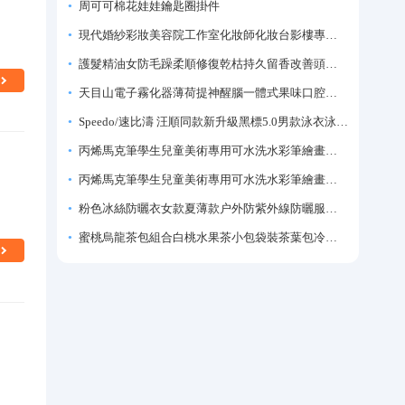
周可可棉花娃娃鑰匙圈掛件
現代婚紗彩妝美容院工作室化妝師化妝台影樓專業化妝師專用梳妝台
護髮精油女防毛躁柔順修復乾枯持久留香改善頭髮毛躁柔順劑神器
天目山電子霧化器薄荷提神醒腦一體式果味口腔噴霧吸入式戒煙神器
Speedo/速比濤 汪順同款新升級黑標5.0男款泳衣泳褲溫泉游泳套裝
丙烯馬克筆學生兒童美術專用可水洗水彩筆繪畫彩色塗鴉畫筆不透色可疊色防水手繪diy丙烯顏料筆水性填色筆
丙烯馬克筆學生兒童美術專用可水洗水彩筆繪畫彩色塗鴉畫筆不透色可疊色防水手繪diy丙烯顏料筆水性填色筆
粉色冰絲防曬衣女款夏薄款户外防紫外線防曬服修身緊身短外套上衣
蜜桃烏龍茶包組合白桃水果茶小包袋裝茶葉包冷泡茶泡水喝的東西