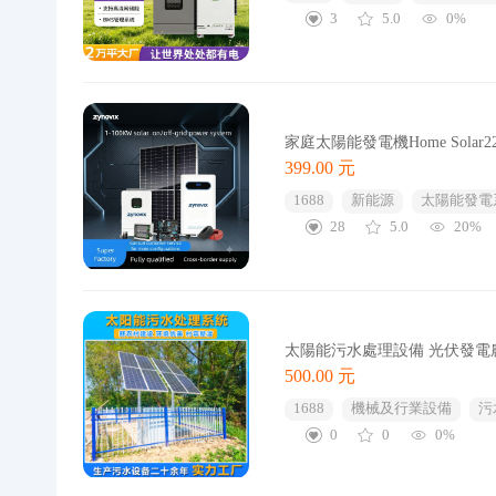
3
5.0
0%
家庭太陽能發電機Home Solar220/380
399.00 元
1688
新能源
太陽能發電
28
5.0
20%
太陽能污水處理設備 光伏發
500.00 元
1688
機械及行業設備
污
0
0
0%