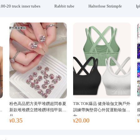
.00-20 truck inner tubes
Rabbit tube
Halterlose Strümpfe
Ip
粉色高品肥方美甲堆鑽超閃春夏
TIK TOK爆品 健身瑜伽文胸戶外
運
新款堆堆鑽立體堆鑽球指甲裝飾
訓練帶胸墊背心外貿運動瑜伽服
品
女
0.35
20.00
¥
¥
¥