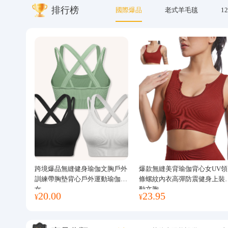
排行榜
國際爆品
老式羊毛毯
12
關於我們
跨境爆品無縫健身瑜伽文胸戶外
爆款無縫美背瑜伽背心女UV領
訓練帶胸墊背心戶外運動瑜伽服
條螺紋內衣高彈防震健身上裝
女
動文胸
20.00
23.95
¥
¥