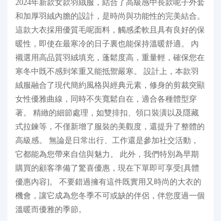
2024年新款女款羽絨服，結合了高級感中長款呢子外套
和加厚羽絨內膽的設計，是時尚與功能性的完美結合。
這款大衣採用優質毛呢面料，觸感柔軟且具有良好的保
暖性，即使在最寒冷的日子裏也能保持溫暖舒適。 內
襯選用高品質羽絨填充，蓬鬆度高，重量輕，確保您在
寒冬中既不感到笨重又能抵禦嚴寒。 設計上，本款羽
絨服融合了現代簡約風格與經典元素，修身的剪裁突顯
女性優雅曲線，同時不失寬鬆自在，適合各種體型穿
著。 精緻的細節處理，如雙排扣、領口裝潢以及隱藏
式拉鍊等，不僅新增了服裝的美觀度，還提升了整體的
高級感。 無論是日常出行、工作還是參加社交活動，
它都能為您帶來自信與魅力。 此外，我們特別為早期
購買的顧客準備了驚喜優惠，現在下單即可享受[具體
優惠內容]。 不要錯過擁有這件既實用又時尚的大衣的
機會，讓它成為您冬季不可或缺的伴侶，伴您度過一個
溫暖而優雅的季節。