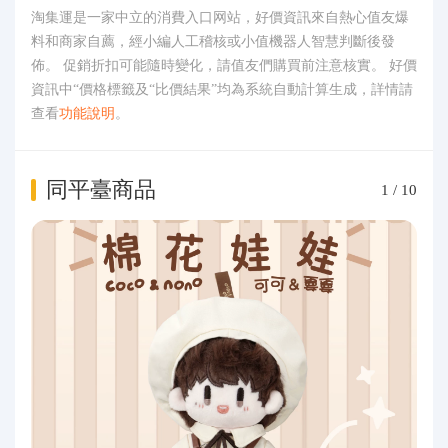
淘集運是一家中立的消費入口网站，好價資訊來自熱心值友爆
料和商家自薦，經小編人工稽核或小值機器人智慧判斷後發
佈。 促銷折扣可能隨時變化，請值友們購買前注意核實。 好價
資訊中“價格標籤及“比價結果”均為系統自動計算生成，詳情請
查看
功能說明
。
同平臺商品
1
/
10