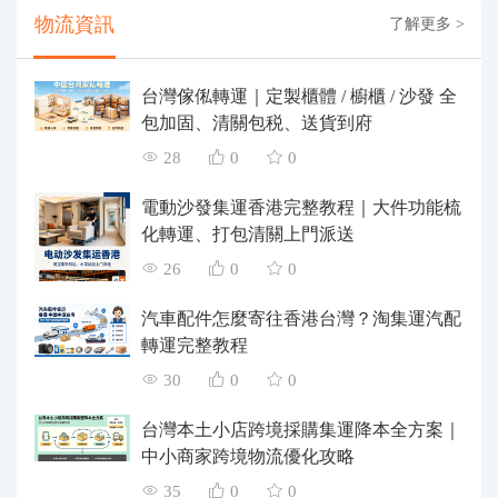
物流資訊
了解更多 >
台灣傢俬轉運｜定製櫃體 / 櫥櫃 / 沙發 全
包加固、清關包税、送貨到府
28
0
0
電動沙發集運香港完整教程｜大件功能梳
化轉運、打包清關上門派送
26
0
0
汽車配件怎麼寄往香港台灣？淘集運汽配
轉運完整教程
30
0
0
台灣本土小店跨境採購集運降本全方案｜
中小商家跨境物流優化攻略
35
0
0