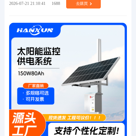
2026-07-21 21:10:41
1688
去購買