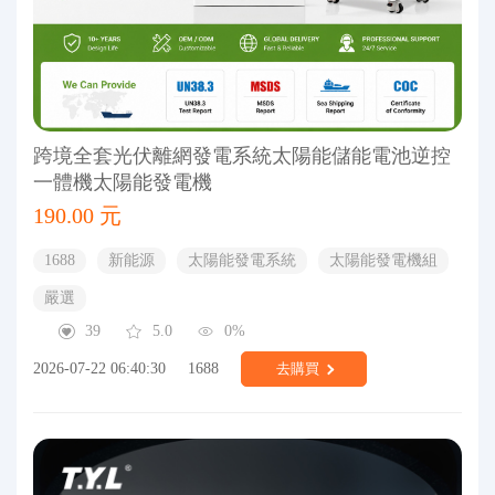
跨境全套光伏離網發電系統太陽能儲能電池逆控
一體機太陽能發電機
190.00 元
1688
新能源
太陽能發電系統
太陽能發電機組
嚴選
39
5.0
0%
2026-07-22 06:40:30
1688
去購買