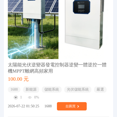
太陽能光伏逆變器發電控制器逆變一體逆控一體
機MPPT離網高頻家用
100.00 元
1688
新能源
儲能系統
光伏儲能系統
嚴選
1
0%
2026-07-22 01:50:25
1688
去購買