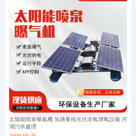
太陽能噴泉曝氣機 魚塘養殖光伏溶氧增氧設備 河
湖污水處理
2000.00 元