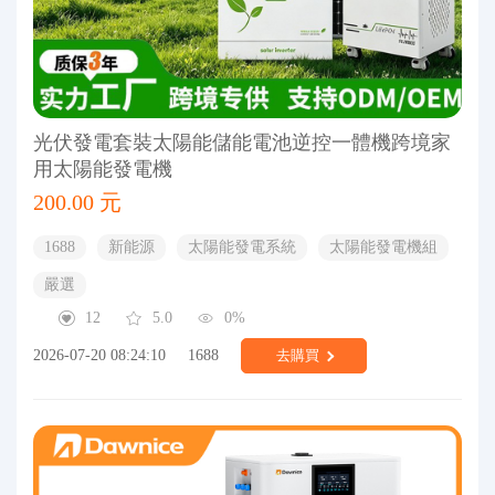
光伏發電套裝太陽能儲能電池逆控一體機跨境家
用太陽能發電機
200.00 元
1688
新能源
太陽能發電系統
太陽能發電機組
嚴選
12
5.0
0%
2026-07-20 08:24:10
1688
去購買