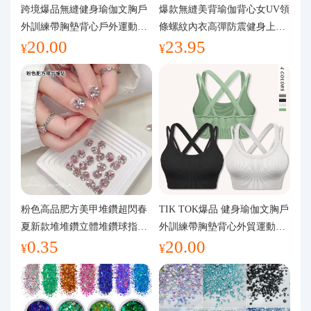
代購問答
跨境爆品無縫健身瑜伽文胸戶
爆款無縫美背瑜伽背心女UV領
外訓練帶胸墊背心戶外運動瑜
條螺紋內衣高彈防震健身上裝
20.00
23.95
伽服女
運動文胸
關於我們
¥
¥
粉色高品肥方美甲堆鑽超閃春
TIK TOK爆品 健身瑜伽文胸戶
夏新款堆堆鑽立體堆鑽球指甲
外訓練帶胸墊背心外貿運動瑜
0.35
20.00
裝飾品
伽服女
¥
¥