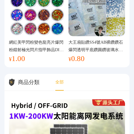
網紅美甲閃粉變色龍亮片爆閃
大王扇貼鑽SS4號AB裸鑽鑽石
粉鐳射極光閃片指甲飾品DIY
爆閃透明平底鑽圓鑽玻璃水鑽
1.00
0.80
手工流麻
美甲鑽飾
¥
¥
商品分類
全部