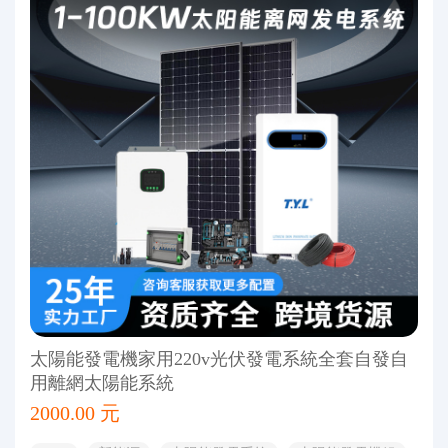
太陽能發電機家用220v光伏發電系統全套自發自
用離網太陽能系統
2000.00 元