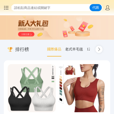
代購
首頁
中國商品代購
排行榜
國際爆品
老式羊毛毯
12.00-20 truck inn
集運服務
爆品推薦
查詢運單
最新公告
物流資訊