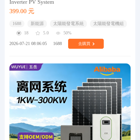
Inverter PV System
399.00 元
1688
新能源
太陽能發電系統
太陽能發電機組
18
5.0
50%
2026-07-21 08:06:05
1688
去購買