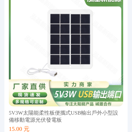
5V3W太陽能柔性板便攜式USB輸出戶外小型設
備移動電源光伏發電板
15.00 元