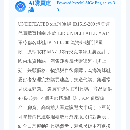
AI購買建
Powered byzoM-AlGc Engine vo.3
議
0
UNDEFEATED x AJ4 軍綠 IB1519-200 淘集運
代購購買指南 本款 LJR UNDEFEATED × AJ4
軍綠聯名球鞋 IB1519-200 為海外熱門限量
款，原型取材 MA-1 飛行夾克軍綠工裝設計，
國內現貨稀缺，淘集運專屬代購渠道同步上
架，兼顧價格、物流與售後保障，為海淘球鞋
愛好者整理完整購買建議，規避代購、集運常
見踩坑問題。 選購前優先核對尺碼，商品提供
40 碼起共 14 個男款標準鞋碼，AJ4 鞋型偏
窄，腳寬、高腳揹人羣建議選大半碼；下單前
可聯繫淘集運客服獲取海外原版尺碼對照表，
結合日常運動鞋尺碼參考，避免尺碼不符退換