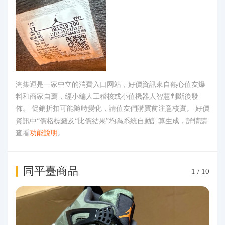
淘集運是一家中立的消費入口网站，好價資訊來自熱心值友爆
料和商家自薦，經小編人工稽核或小值機器人智慧判斷後發
佈。 促銷折扣可能隨時變化，請值友們購買前注意核實。 好價
資訊中“價格標籤及“比價結果”均為系統自動計算生成，詳情請
查看
功能說明
。
同平臺商品
1
/
10