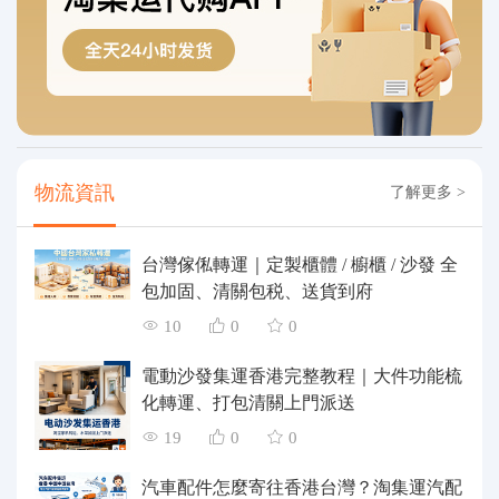
物流資訊
了解更多 >
台灣傢俬轉運｜定製櫃體 / 櫥櫃 / 沙發 全
包加固、清關包税、送貨到府
10
0
0
電動沙發集運香港完整教程｜大件功能梳
化轉運、打包清關上門派送
19
0
0
汽車配件怎麼寄往香港台灣？淘集運汽配