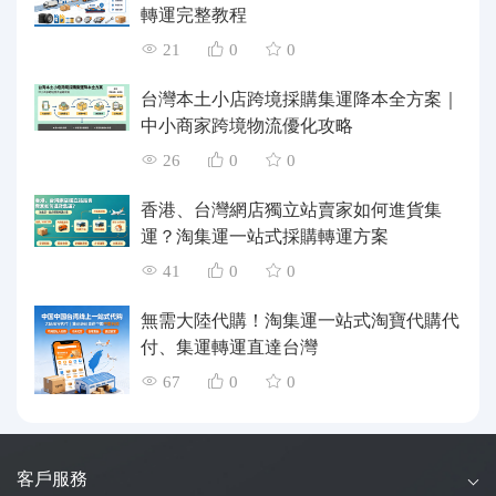
轉運完整教程
21
0
0
台灣本土小店跨境採購集運降本全方案｜
中小商家跨境物流優化攻略
26
0
0
香港、台灣網店獨立站賣家如何進貨集
運？淘集運一站式採購轉運方案
41
0
0
無需大陸代購！淘集運一站式淘寶代購代
付、集運轉運直達台灣
67
0
0
客戶服務