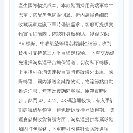
產生國際物流成本。本款鞋面採用高端軍綠牛
巴革，搭配黑色網眼側翼、橙內裏撞色細節，
收藏玩家建議下單時備註需求，客服可提供實
物實拍細節圖，確認鞋身魔術貼、後跟 Nike
Air 標識、中底氣墊等聯名標誌性細節，收到
貨後可支持第三方平台鑑定核驗。 下單交易優
先選擇淘集運平台擔保通道，切勿私下轉賬。
下單後可在淘集運後台實時追蹤海外出庫、國
際轉運、國內派送全鏈路物流，物流節點自動
推送消息，無需反覆詢問客服。庫存實時同
步，熱門 42、42.5、43 碼流通較快，有入手計
劃建議儘早鎖單，避免斷碼等待補貨週期。 集
運倉儲與收貨養護方面，淘集運提供專屬球鞋
加固打包服務，下單時可勾選鞋盒防護選項，