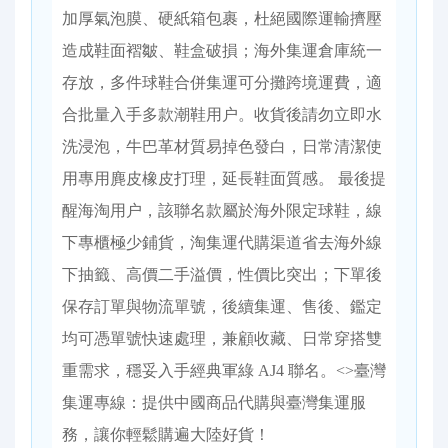
加厚氣泡膜、硬紙箱包裹，杜絕國際運輸擠壓
造成鞋面褶皺、鞋盒破損；海外集運倉庫統一
存放，多件球鞋合併集運可分攤跨境運費，適
合批量入手多款潮鞋用户。收貨後請勿立即水
洗浸泡，牛巴革材質易掉色發白，日常清潔使
用專用麂皮橡皮打理，延長鞋面質感。 最後提
醒海淘用户，該聯名款屬於海外限定球鞋，線
下專櫃極少鋪貨，淘集運代購渠道省去海外線
下抽籤、高價二手溢價，性價比突出；下單後
保存訂單與物流單號，後續集運、售後、鑑定
均可憑單號快速處理，兼顧收藏、日常穿搭雙
重需求，穩妥入手經典軍綠 AJ4 聯名。<>臺灣
集運專線：提供中國商品代購與臺灣集運服
務，讓你輕鬆購遍大陸好貨！