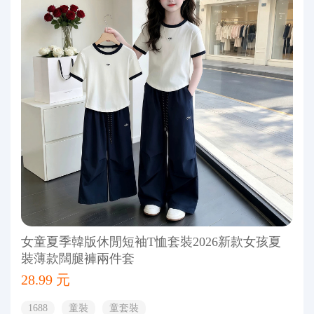
女童夏季韓版休閒短袖T恤套裝2026新款女孩夏
裝薄款闊腿褲兩件套
28.99 元
1688
童裝
童套裝