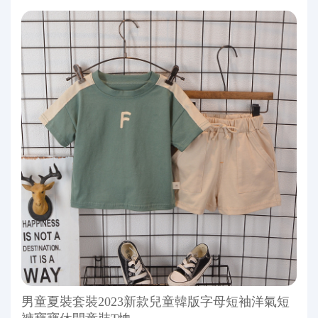
男童夏裝套裝2023新款兒童韓版字母短袖洋氣短