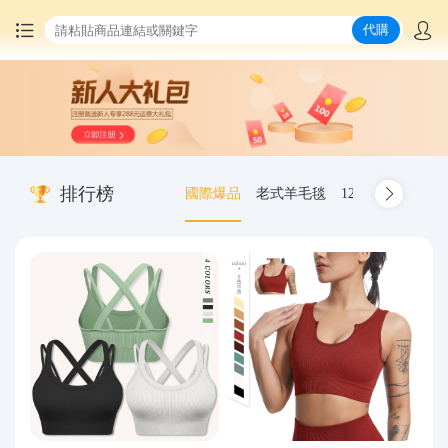
代購
首頁
中國商品代購
排行榜
國際爆品
老式羊毛毯
12.00-20 truck inn
集運服務
爆品推薦
查詢運單
最新公告
物流資訊