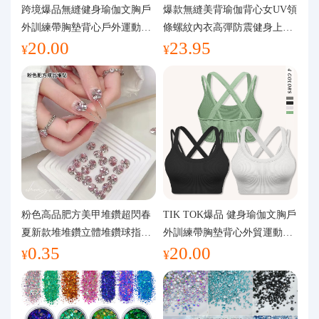
代購問答
跨境爆品無縫健身瑜伽文胸戶
爆款無縫美背瑜伽背心女UV領
外訓練帶胸墊背心戶外運動瑜
條螺紋內衣高彈防震健身上裝
20.00
23.95
伽服女
運動文胸
關於我們
¥
¥
粉色高品肥方美甲堆鑽超閃春
TIK TOK爆品 健身瑜伽文胸戶
夏新款堆堆鑽立體堆鑽球指甲
外訓練帶胸墊背心外貿運動瑜
0.35
20.00
裝飾品
伽服女
¥
¥