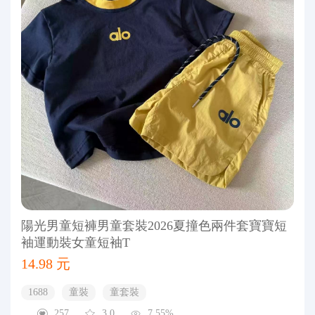
陽光男童短褲男童套裝2026夏撞色兩件套寶寶短
袖運動裝女童短袖T
14.98 元
1688
童裝
童套裝
257
3.0
7.55%