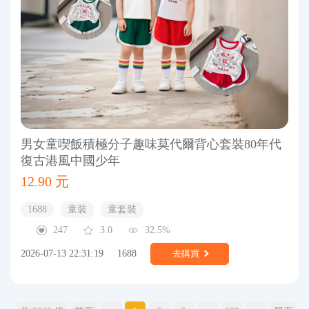
男女童喫飯積極分子趣味莫代爾背心套裝80年代
復古港風中國少年
12.90 元
1688
童裝
童套裝
247
3.0
32.5%
2026-07-13 22:31:19
1688
去購買