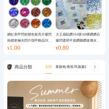
網紅美甲閃粉變色龍亮片爆閃
大王扇貼鑽SS4號AB裸鑽鑽石
粉鐳射極光閃片指甲飾品DIY
爆閃透明平底鑽圓鑽玻璃水鑽
1.00
0.80
手工流麻
美甲鑽飾
¥
¥
商品分類
全部
童旗袍/唐裝/民族服裝
童旗袍/唐