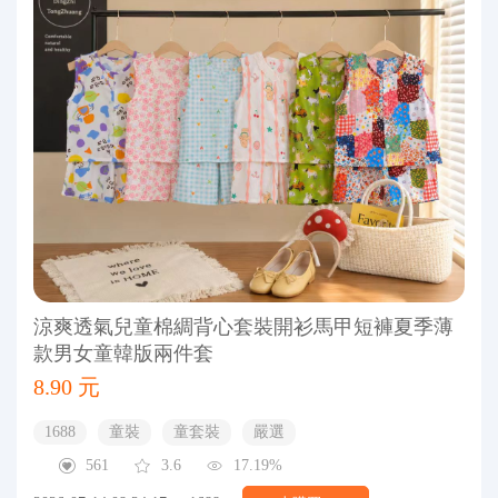
涼爽透氣兒童棉綢背心套裝開衫馬甲短褲夏季薄
款男女童韓版兩件套
8.90 元
1688
童裝
童套裝
嚴選
561
3.6
17.19%