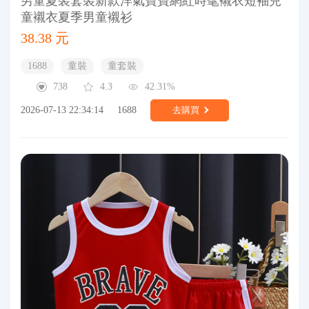
男童夏裝套裝新款洋氣寶寶網紅時髦襯衣短袖兒
童襯衣夏季男童襯衫
38.38 元
1688
童裝
童套裝
738
4.3
42.31%
2026-07-13 22:34:14
1688
去購買