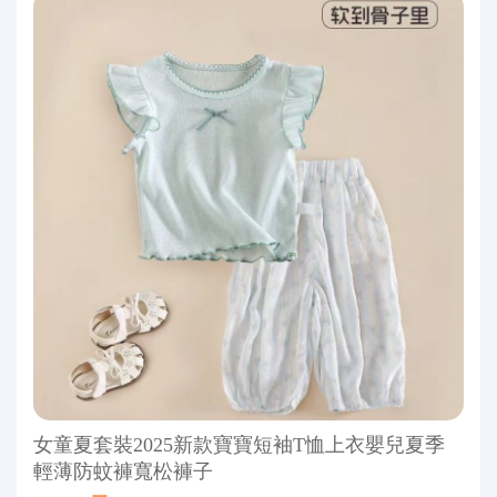
女童夏套裝2025新款寶寶短袖T恤上衣嬰兒夏季
輕薄防蚊褲寬松褲子