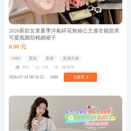
2026新款女童夏季洋氣碎花無袖公主連衣裙甜美
可愛風圓領棉綢裙子
8.90 元
1688
童裝
童裙
童連衣裙
933
3.6
14.62%
2026-07-14 08:34:22
1688
去購買