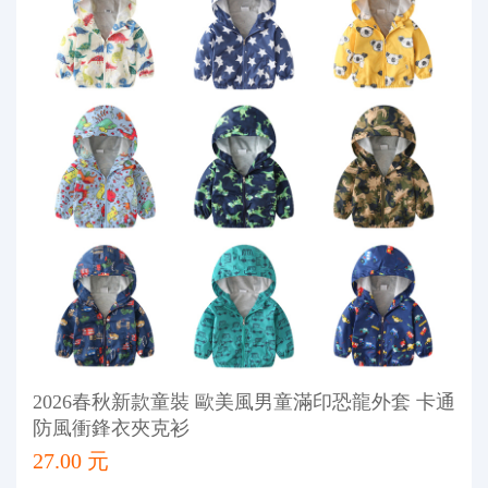
2026春秋新款童裝 歐美風男童滿印恐龍外套 卡通
防風衝鋒衣夾克衫
27.00 元