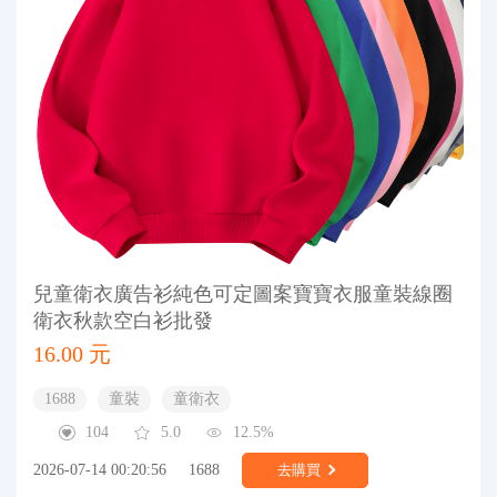
兒童衛衣廣告衫純色可定圖案寶寶衣服童裝線圈
衛衣秋款空白衫批發
16.00 元
1688
童裝
童衛衣
104
5.0
12.5%
2026-07-14 00:20:56
1688
去購買