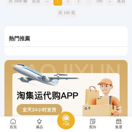
共 2000 條
首頁
←
1
2
3
...
100
→
尾頁
共 100 頁
熱門推薦
代購
首頁
爆品
查詢
集運