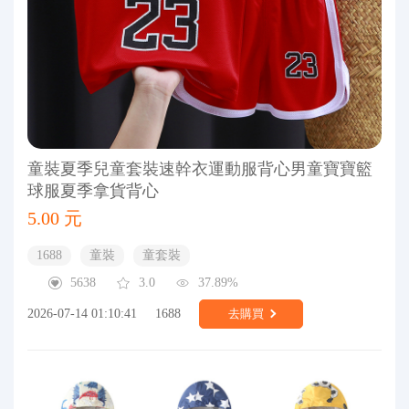
童裝夏季兒童套裝速幹衣運動服背心男童寶寶籃
球服夏季拿貨背心
5.00 元
1688
童裝
童套裝
5638
3.0
37.89%
2026-07-14 01:10:41
1688
去購買