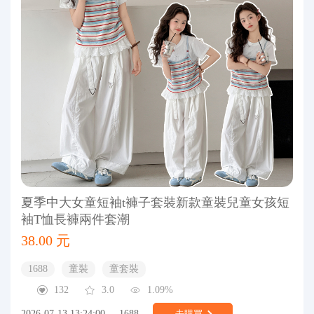
夏季中大女童短袖t褲子套裝新款童裝兒童女孩短
袖T恤長褲兩件套潮
38.00 元
1688
童裝
童套裝
132
3.0
1.09%
2026-07-13 13:24:00
1688
去購買