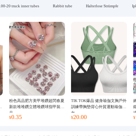
.00-20 truck inner tubes
Rabbit tube
Halterlose Strümpfe
Ip
粉色高品肥方美甲堆鑽超閃春夏
TIK TOK爆品 健身瑜伽文胸戶外
運
新款堆堆鑽立體堆鑽球指甲裝飾
訓練帶胸墊背心外貿運動瑜伽服
品
女
0.35
20.00
¥
¥
¥