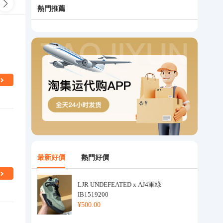
衣
兒童其他戶外服
熱門推薦
最新好價
熱門好價
LJR UNDEFEATED x AJ4軍綠
IB1519200
¥500.00