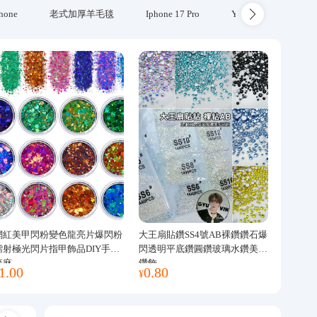
hone
老式加厚羊毛毯
Iphone 17 Pro
Yubikey
防火
網紅美甲閃粉變色龍亮片爆閃粉
大王扇貼鑽SS4號AB裸鑽鑽石爆
鐳射極光閃片指甲飾品DIY手工
閃透明平底鑽圓鑽玻璃水鑽美甲
流麻
鑽飾
1.00
0.80
¥