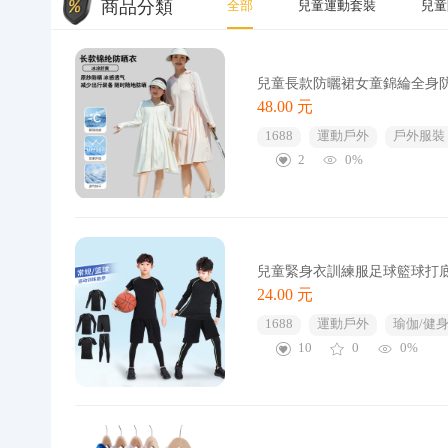
商品分類
全部
兒童運動套裝
兒童
兒童長款防曬裙女童錦綸全身
48.00 元
1688
運動戶外
戶外服裝
2
0%
兒童緊身衣訓練服足球籃球打
24.00 元
1688
運動戶外
瑜伽/健
10
0
0%