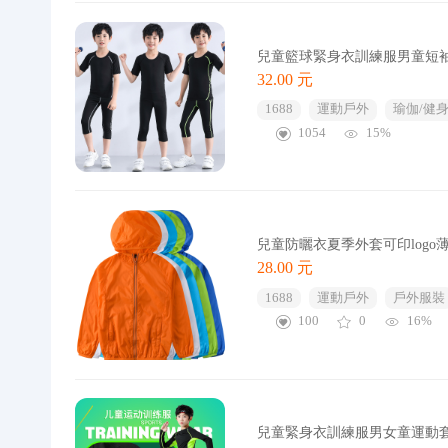
兒童籃球緊身衣訓練服男童短
32.00 元
1688
運動戶外
瑜伽/健
1054
15%
兒童防曬衣夏季外套可印log
28.00 元
1688
運動戶外
戶外服裝
100
0
16%
兒童緊身衣訓練服男女童運動