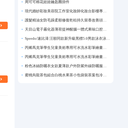
周可可棉花娃娃鑰匙圈掛件
現代婚紗彩妝美容院工作室化妝師化妝台影樓專業化妝師專用梳妝台
護髮精油女防毛躁柔順修復乾枯持久留香改善頭髮毛躁柔順劑神器
天目山電子霧化器薄荷提神醒腦一體式果味口腔噴霧吸入式戒煙神器
Speedo/速比濤 汪順同款新升級黑標5.0男款泳衣泳褲溫泉游泳套裝
丙烯馬克筆學生兒童美術專用可水洗水彩筆繪畫彩色塗鴉畫筆不透色可疊色防水手繪diy丙烯顏料筆水性填色筆
丙烯馬克筆學生兒童美術專用可水洗水彩筆繪畫彩色塗鴉畫筆不透色可疊色防水手繪diy丙烯顏料筆水性填色筆
粉色冰絲防曬衣女款夏薄款户外防紫外線防曬服修身緊身短外套上衣
蜜桃烏龍茶包組合白桃水果茶小包袋裝茶葉包冷泡茶泡水喝的東西