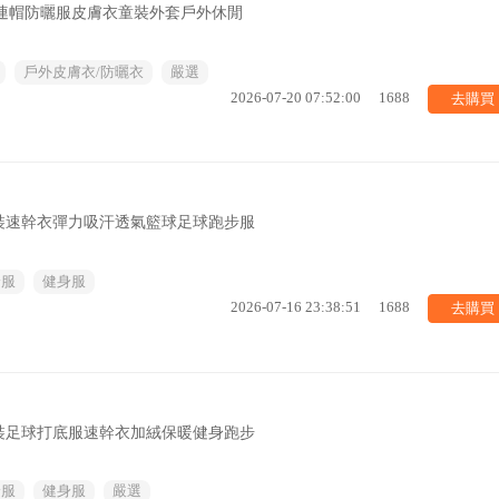
織連帽防曬服皮膚衣童裝外套戶外休閒
戶外皮膚衣/防曬衣
嚴選
去購買
2026-07-20 07:52:00
1688
裝速幹衣彈力吸汗透氣籃球足球跑步服
身服
健身服
去購買
2026-07-16 23:38:51
1688
裝足球打底服速幹衣加絨保暖健身跑步
身服
健身服
嚴選