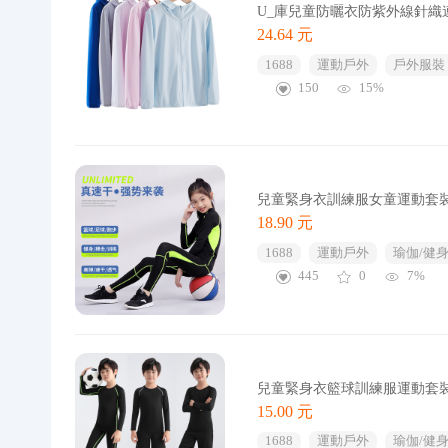
U_庫兒童防曬衣防紫外線針
24.64 元
1688
運動戶外
戶外服裝
150
15%
兒童緊身衣訓練服女童運動套
18.90 元
1688
運動戶外
瑜伽/健
445
0
7%
兒童緊身衣籃球訓練服運動套
15.00 元
1688
運動戶外
瑜伽/健