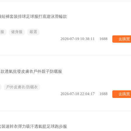
袖短褲套裝排球足球服打底遊泳滑輪款
身服
健身服
嚴選
去購買
2026-07-19 10:38:11
1688
o薄款透氣批發皮膚衣戶外親子防曬服
戶外皮膚衣/防曬衣
去購買
2026-07-18 22:04:17
1688
套裝速幹衣彈力吸汗透氣籃足球跑步服