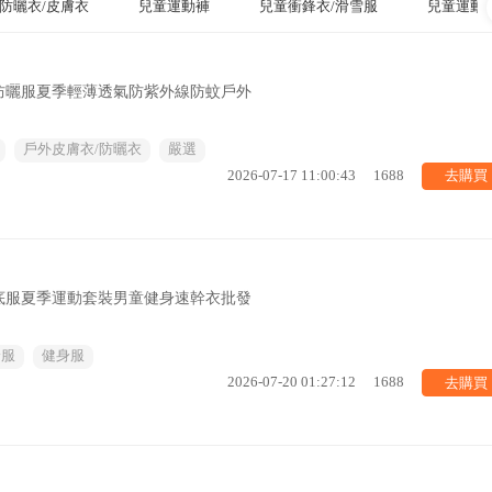
防曬衣/皮膚衣
兒童運動褲
兒童衝鋒衣/滑雪服
兒童運動
防曬服夏季輕薄透氣防紫外線防蚊戶外
戶外皮膚衣/防曬衣
嚴選
去購買
2026-07-17 11:00:43
1688
底服夏季運動套裝男童健身速幹衣批發
身服
健身服
去購買
2026-07-20 01:27:12
1688