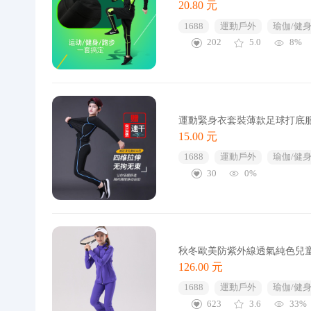
20.80 元
1688
運動戶外
瑜伽/健
202
5.0
8%
運動緊身衣套裝薄款足球打底
15.00 元
1688
運動戶外
瑜伽/健
30
0%
秋冬歐美防紫外線透氣純色兒
126.00 元
1688
運動戶外
瑜伽/健
623
3.6
33%