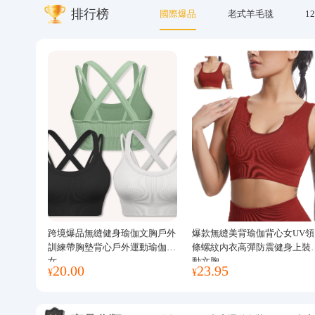
排行榜
國際爆品
老式羊毛毯
12
關於我們
跨境爆品無縫健身瑜伽文胸戶外
爆款無縫美背瑜伽背心女UV領
訓練帶胸墊背心戶外運動瑜伽服
條螺紋內衣高彈防震健身上裝
女
動文胸
20.00
23.95
¥
¥