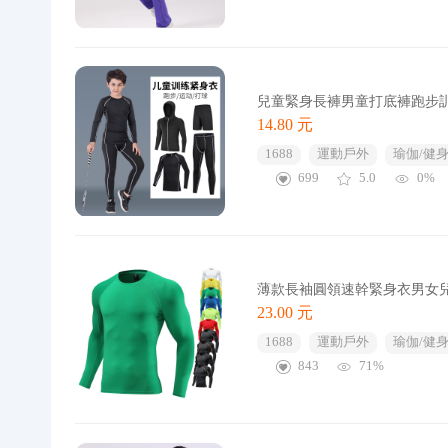
兒童緊身長褲男童打底褲跑步
14.80 元
1688
運動戶外
瑜伽/健
699
5.0
0%
薄款長袖圓領速幹緊身衣男女
23.00 元
1688
運動戶外
瑜伽/健
843
71%