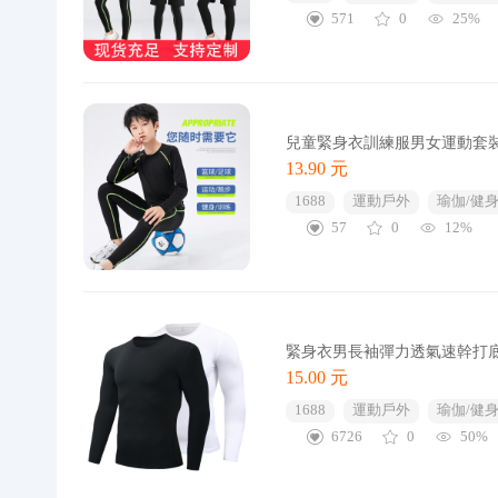
571
0
25%
兒童緊身衣訓練服男女運動套
13.90 元
1688
運動戶外
瑜伽/健
57
0
12%
緊身衣男長袖彈力透氣速幹打
15.00 元
1688
運動戶外
瑜伽/健
6726
0
50%