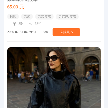
65.00 元
1688
男裝
男式皮衣
男式PU皮衣
354
38%
2026-07-31 04:29:51
1688
去購買