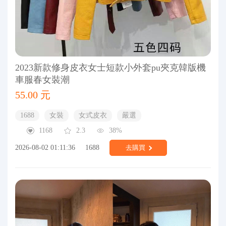
2023新款修身皮衣女士短款小外套pu夾克韓版機
車服春女裝潮
55.00 元
1688
女裝
女式皮衣
嚴選
1168
2.3
38%
2026-08-02 01:11:36
1688
去購買