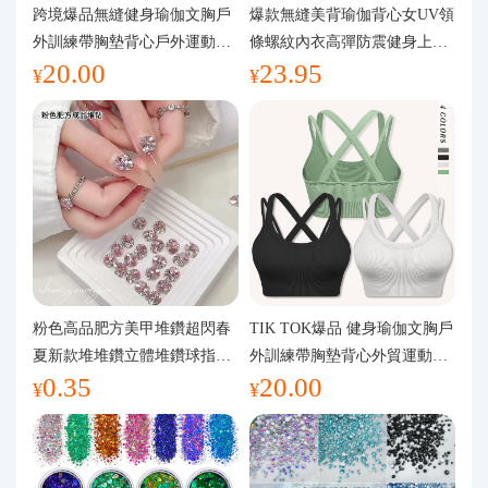
代購問答
跨境爆品無縫健身瑜伽文胸戶
爆款無縫美背瑜伽背心女UV領
外訓練帶胸墊背心戶外運動瑜
條螺紋內衣高彈防震健身上裝
20.00
23.95
伽服女
運動文胸
關於我們
¥
¥
粉色高品肥方美甲堆鑽超閃春
TIK TOK爆品 健身瑜伽文胸戶
夏新款堆堆鑽立體堆鑽球指甲
外訓練帶胸墊背心外貿運動瑜
0.35
20.00
裝飾品
伽服女
¥
¥