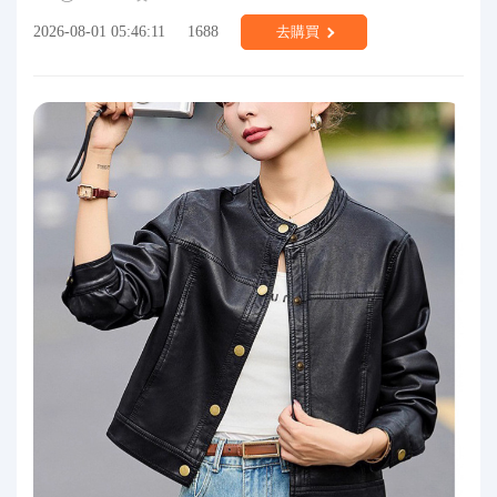
2026-08-01 05:46:11
1688
去購買