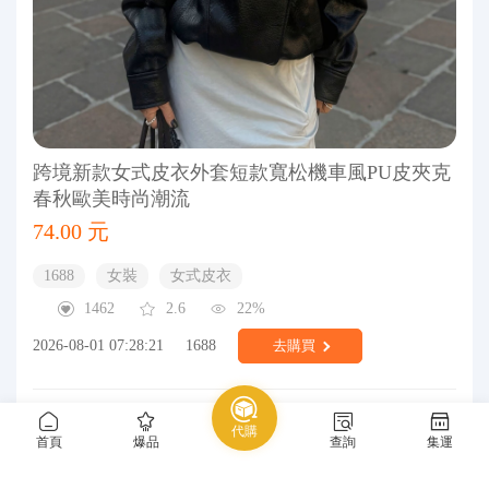
跨境新款女式皮衣外套短款寬松機車風PU皮夾克
春秋歐美時尚潮流
74.00 元
1688
女裝
女式皮衣
1462
2.6
22%
2026-08-01 07:28:21
1688
去購買
代購
首頁
爆品
查詢
集運