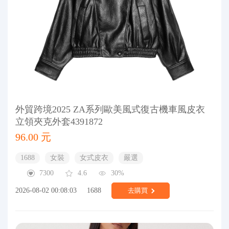
外貿跨境2025 ZA系列歐美風式復古機車風皮衣
立領夾克外套4391872
96.00 元
1688
女裝
女式皮衣
嚴選
7300
4.6
30%
2026-08-02 00:08:03
1688
去購買