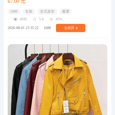
67.00 元
1688
女裝
女式皮衣
嚴選
4592
5.0
45%
2026-08-01 23:35:22
1688
去購買