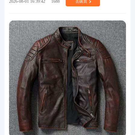
2026-08-01 16:39:42
1688
去購買