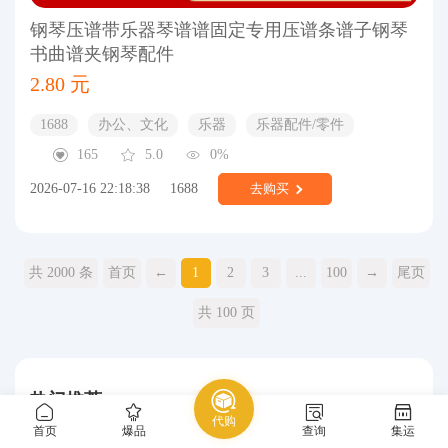
钢琴压谱带乐器琴谱谱固定专用压谱条谱子钢琴
书曲谱夹钢琴配件
2.80 元
1688
办公、文化
乐器
乐器配件/零件
165
5.0
0%
2026-07-16 22:18:38
1688
去购买
共 2000 条
首页
←
1
2
3
...
100
→
尾页
共 100 页
热门推荐
代购
首页
爆品
查询
集运