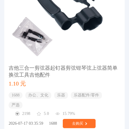
吉他三合一剪弦器起钉器剪弦钳琴弦上弦器简单
换弦工具吉他配件
1.10 元
1688
办公、文化
乐器
乐器配件/零件
严选
2198
5.0
15.79%
2026-07-17 03:35:59
1688
去购买