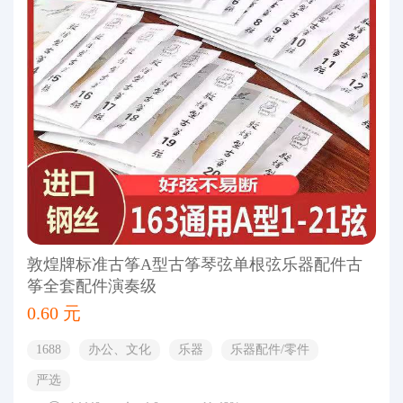
敦煌牌标准古筝A型古筝琴弦单根弦乐器配件古
筝全套配件演奏级
0.60 元
1688
办公、文化
乐器
乐器配件/零件
严选