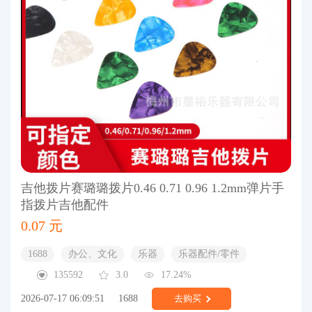
吉他拨片赛璐璐拨片0.46 0.71 0.96 1.2mm弹片手
指拨片吉他配件
0.07 元
1688
办公、文化
乐器
乐器配件/零件
135592
3.0
17.24%
2026-07-17 06:09:51
1688
去购买