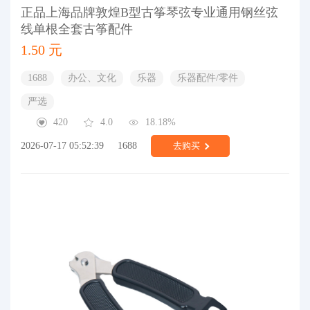
正品上海品牌敦煌B型古筝琴弦专业通用钢丝弦
线单根全套古筝配件
1.50 元
1688
办公、文化
乐器
乐器配件/零件
严选
420
4.0
18.18%
2026-07-17 05:52:39
1688
去购买