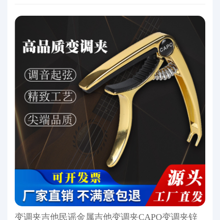
变调夹吉他民谣金属吉他变调夹CAPO变调夹锌