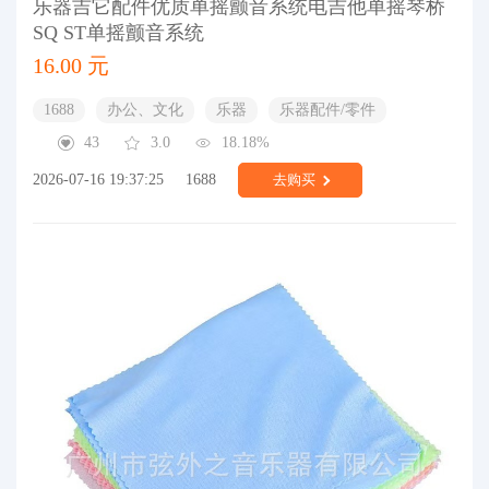
乐器吉它配件优质单摇颤音系统电吉他单摇琴桥
SQ ST单摇颤音系统
16.00 元
1688
办公、文化
乐器
乐器配件/零件
43
3.0
18.18%
2026-07-16 19:37:25
1688
去购买