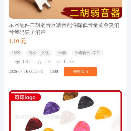
乐器配件二胡弱音器减音配件降低音量黄金夹消
音琴码夹子消声
1.10 元
1688
办公、文化
乐器
乐器配件/零件
1617
5.0
12.5%
2026-07-16 06:20:41
1688
去购买