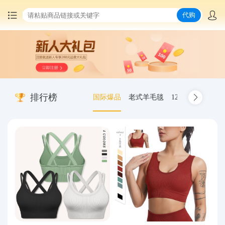
代购
首页
中国商品代购
排行榜
国际爆品
老式羊毛毯
12.00-20 truck inn
集运服务
爆品推荐
查询运单
最新公告
物流资讯