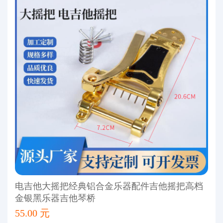
电吉他大摇把经典铝合金乐器配件吉他摇把高档
金银黑乐器吉他琴桥
55.00 元