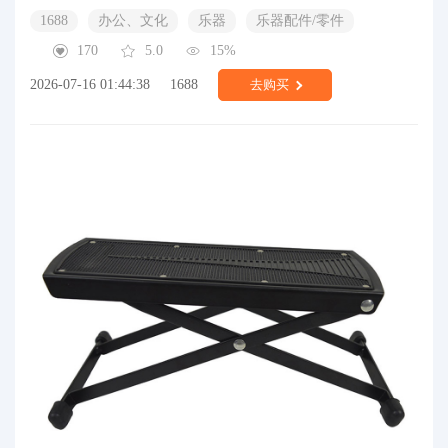
1688
办公、文化
乐器
乐器配件/零件
170
5.0
15%
2026-07-16 01:44:38
1688
去购买