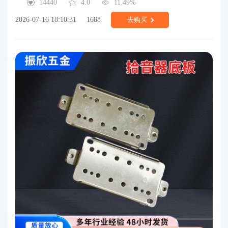
14440
4.0
11.49%
2026-07-16 18:10:31
1688
去购买