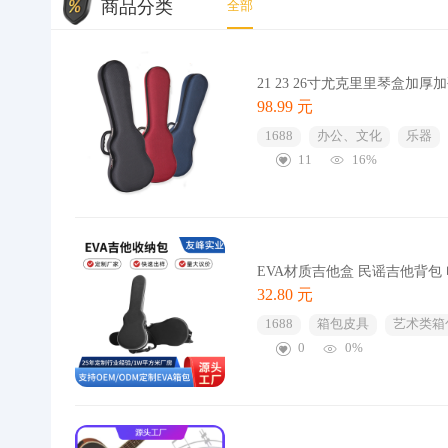
商品分类
全部
21 23 26寸尤克里里琴盒
98.99 元
1688
办公、文化
乐器
11
16%
EVA材质吉他盒 民谣吉他背包
32.80 元
1688
箱包皮具
艺术类箱
0
0%