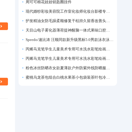
周可可棉花娃娃钥匙圈挂件
现代婚纱彩妆美容院工作室化妆师化妆台影楼专业化妆师专用梳妆台
护发精油女防毛躁柔顺修复干枯持久留香改善头发毛躁柔顺剂神器
天目山电子雾化器薄荷提神醒脑一体式果味口腔喷雾吸入式戒烟神器
Speedo/速比涛 汪顺同款新升级黑标5.0男款泳衣泳裤温泉游泳套装
丙烯马克笔学生儿童美术专用可水洗水彩笔绘画彩色涂鸦画笔不透色可叠色防水手绘diy丙烯颜料笔水性填色笔
丙烯马克笔学生儿童美术专用可水洗水彩笔绘画彩色涂鸦画笔不透色可叠色防水手绘diy丙烯颜料笔水性填色笔
粉色冰丝防晒衣女款夏薄款户外防紫外线防晒服修身紧身短外套上衣
蜜桃乌龙茶包组合白桃水果茶小包袋装茶叶包冷泡茶泡水喝的东西