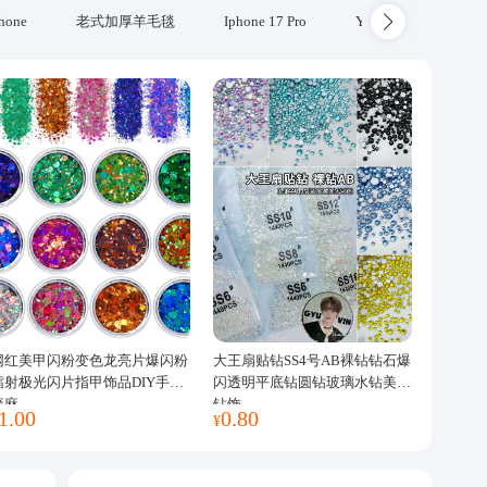
hone
老式加厚羊毛毯
Iphone 17 Pro
Yubikey
防火
网红美甲闪粉变色龙亮片爆闪粉
大王扇贴钻SS4号AB裸钻钻石爆
镭射极光闪片指甲饰品DIY手工
闪透明平底钻圆钻玻璃水钻美甲
流麻
钻饰
1.00
0.80
¥