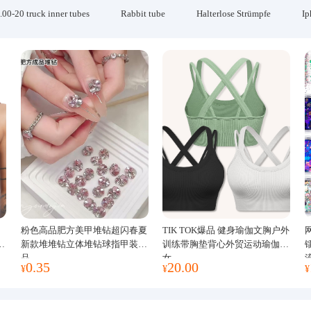
.00-20 truck inner tubes
Rabbit tube
Halterlose Strümpfe
Ip
粉色高品肥方美甲堆钻超闪春夏
TIK TOK爆品 健身瑜伽文胸户外
运
新款堆堆钻立体堆钻球指甲装饰
训练带胸垫背心外贸运动瑜伽服
品
女
0.35
20.00
¥
¥
¥