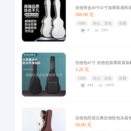
吉他琴盒40寸41寸加厚双肩
560.00 元
1688
办公、文化
乐器
9
33%
吉他包41寸 吉他包加厚双肩加
3.20 元
1688
办公、文化
乐器
444
100%
吉他包民谣古典吉他软包乐器包吉
50.00 元