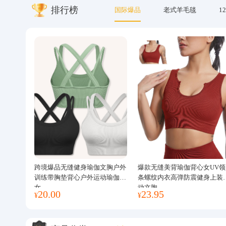
排行榜
国际爆品
老式羊毛毯
12
关于我们
跨境爆品无缝健身瑜伽文胸户外
爆款无缝美背瑜伽背心女UV领
训练带胸垫背心户外运动瑜伽服
条螺纹内衣高弹防震健身上装
女
动文胸
20.00
23.95
¥
¥