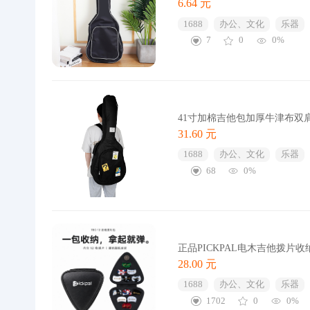
6.64 元
1688
办公、文化
乐器
7
0
0%
41寸加棉吉他包加厚牛津布双
31.60 元
1688
办公、文化
乐器
68
0%
正品PICKPAL电木吉他拨片
28.00 元
1688
办公、文化
乐器
1702
0
0%