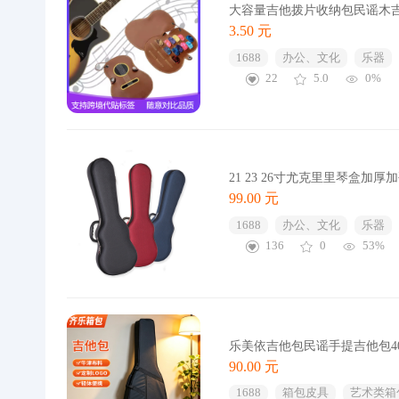
大容量吉他拨片收纳包民谣木
3.50 元
1688
办公、文化
乐器
22
5.0
0%
21 23 26寸尤克里里琴盒
99.00 元
1688
办公、文化
乐器
136
0
53%
乐美依吉他包民谣手提吉他包4
90.00 元
1688
箱包皮具
艺术类箱