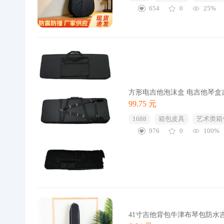
654
0
25%
方形电吉他泡沫盒 电吉他琴盒
99.75 元
1688
箱包皮具
艺术类箱
976
0
100%
41寸吉他背包牛津布琴包防水