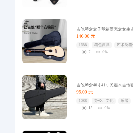
吉他琴盒盒子琴箱硬壳盒女生吉他
146.00 元
1688
箱包皮具
艺术类箱
7
0%
吉他琴盒40寸41寸民谣木吉他
95.00 元
1688
办公、文化
乐器
15
0%