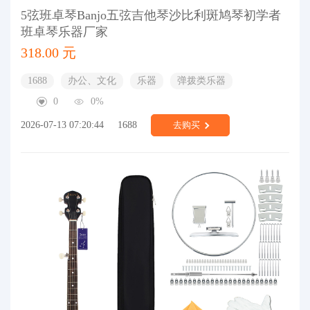
5弦班卓琴Banjo五弦吉他琴沙比利斑鸠琴初学者
班卓琴乐器厂家
318.00 元
1688
办公、文化
乐器
弹拨类乐器
0
0%
2026-07-13 07:20:44
1688
去购买