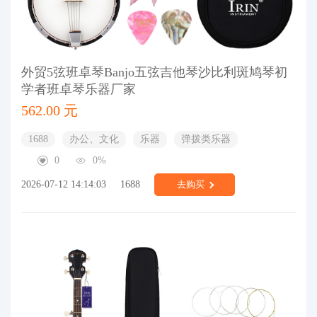
外贸5弦班卓琴Banjo五弦吉他琴沙比利斑鸠琴初
学者班卓琴乐器厂家
562.00 元
1688
办公、文化
乐器
弹拨类乐器
0
0%
2026-07-12 14:14:03
1688
去购买