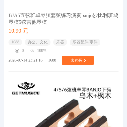
BJA5五弦班卓琴弦套弦练习演奏banjo沙比利班鸠
琴弦5弦吉他琴弦
10.90 元
1688
办公、文化
乐器
乐器配件/零件
0
100%
2026-07-14 23:21:16
1688
去购买