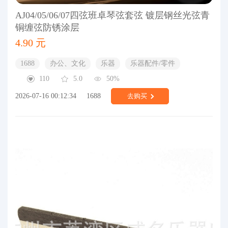
AJ04/05/06/07四弦班卓琴弦套弦 镀层钢丝光弦青
铜缠弦防锈涂层
4.90 元
1688
办公、文化
乐器
乐器配件/零件
110
5.0
50%
2026-07-16 00:12:34
1688
去购买