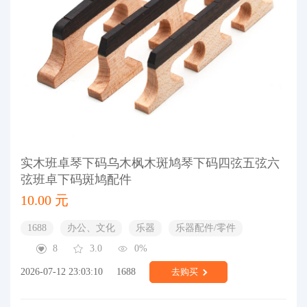
实木班卓琴下码乌木枫木斑鸠琴下码四弦五弦六
弦班卓下码斑鸠配件
10.00 元
1688
办公、文化
乐器
乐器配件/零件
8
3.0
0%
2026-07-12 23:03:10
1688
去购买