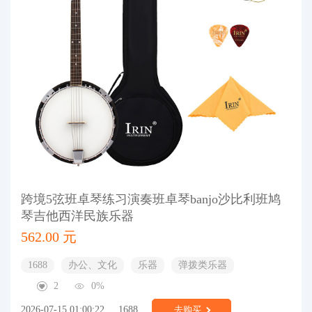
跨境5弦班卓琴练习演奏班卓琴banjo沙比利班鸠
琴吉他西洋民族乐器
562.00 元
1688
办公、文化
乐器
弹拨类乐器
2
0%
2026-07-15 01:00:22
1688
去购买