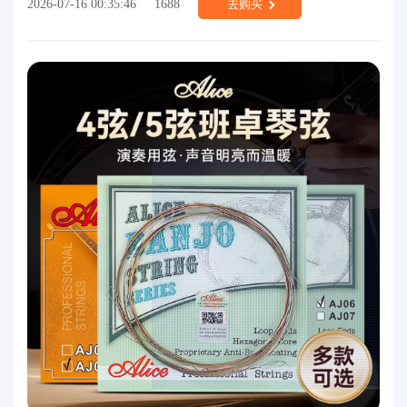
2026-07-16 00:35:46
1688
去购买