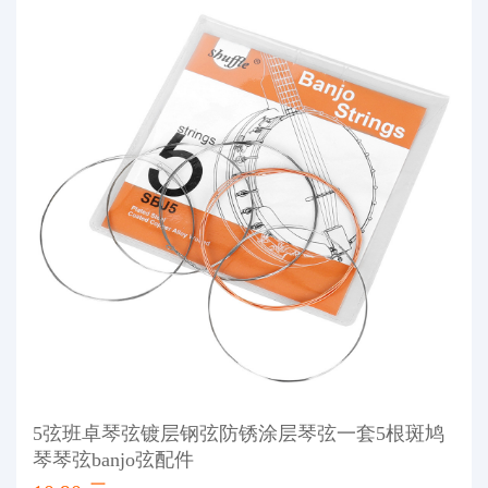
5弦班卓琴弦镀层钢弦防锈涂层琴弦一套5根斑鸠
琴琴弦banjo弦配件