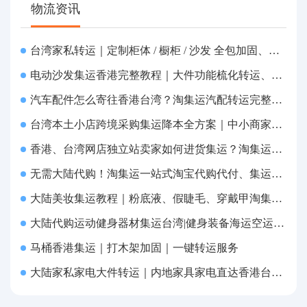
物流资讯
台湾家私转运｜定制柜体 / 橱柜 / 沙发 全包加固、清关包税、送货到府
电动沙发集运香港完整教程｜大件功能梳化转运、打包清关上门派送
汽车配件怎么寄往香港台湾？淘集运汽配转运完整教程
台湾本土小店跨境采购集运降本全方案｜中小商家跨境物流优化攻略
香港、台湾网店独立站卖家如何进货集运？淘集运一站式采购转运方案
无需大陆代购！淘集运一站式淘宝代购代付、集运转运直达台湾
大陆美妆集运教程｜粉底液、假睫毛、穿戴甲淘集运香港台湾转运&台湾代购完整指南
大陆代购运动健身器材集运台湾|健身装备海运空运直送、送货到府
马桶香港集运｜打木架加固｜一键转运服务
大陆家私家电大件转运｜内地家具家电直达香港台湾送货上府