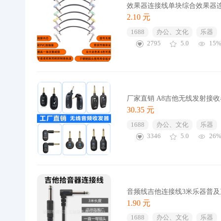
效果器连接线单块综合效果器连
2.10 元
1688
办公、文化
乐器
2795
5.0
15
厂家直销 A8吉他无线发射接
30.35 元
1688
办公、文化
乐器
3346
5.0
26
音频线吉他连接线3米乐器普
1.90 元
1688
办公、文化
乐器