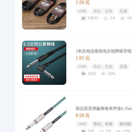
1.50 元
1688
办公、文化
乐器
13833
3.0
18
3米吉他连接线电吉他降噪导线
1.95 元
1688
办公、文化
乐器
2226
22%
新品双层屏蔽降噪单声道6.35
8.50 元
1688
数码、电脑
数码配
518
5.0
13%