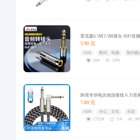
雷克森6.5转3.5转接头 HiFi
5.90 元
1688
数码、电脑
数码配
164
33%
跨境专供电吉他连接线 6.35
7.80 元
1688
办公、文化
乐器
27229
5.0
30