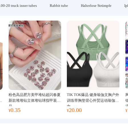
.00-20 truck inner tubes
Rabbit tube
Halterlose Strümpfe
Ip
粉色高品肥方美甲堆钻超闪春夏
TIK TOK爆品 健身瑜伽文胸户外
运
新款堆堆钻立体堆钻球指甲装饰
训练带胸垫背心外贸运动瑜伽服
品
女
0.35
20.00
¥
¥
¥