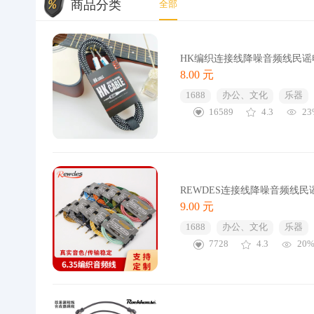
商品分类
全部
HK编织连接线降噪音频线民
8.00 元
1688
办公、文化
乐器
16589
4.3
23
REWDES连接线降噪音频线
9.00 元
1688
办公、文化
乐器
7728
4.3
20