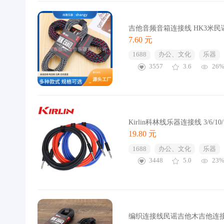
吉他音频音箱连接线 HK3米
7.60 元
1688
办公、文化
乐器
3557
3.6
26
Kirlin科林线乐器连接线 3/6
19.80 元
1688
办公、文化
乐器
3448
5.0
23
编织连接线民谣吉他木吉他连