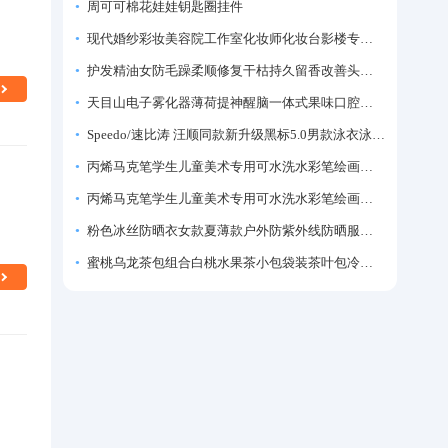
周可可棉花娃娃钥匙圈挂件
现代婚纱彩妆美容院工作室化妆师化妆台影楼专业化妆师专用梳妆台
护发精油女防毛躁柔顺修复干枯持久留香改善头发毛躁柔顺剂神器
天目山电子雾化器薄荷提神醒脑一体式果味口腔喷雾吸入式戒烟神器
Speedo/速比涛 汪顺同款新升级黑标5.0男款泳衣泳裤温泉游泳套装
丙烯马克笔学生儿童美术专用可水洗水彩笔绘画彩色涂鸦画笔不透色可叠色防水手绘diy丙烯颜料笔水性填色笔
丙烯马克笔学生儿童美术专用可水洗水彩笔绘画彩色涂鸦画笔不透色可叠色防水手绘diy丙烯颜料笔水性填色笔
粉色冰丝防晒衣女款夏薄款户外防紫外线防晒服修身紧身短外套上衣
蜜桃乌龙茶包组合白桃水果茶小包袋装茶叶包冷泡茶泡水喝的东西