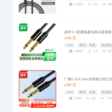
11455
5.0
30
晶华 6.5音频线麦克风乐器调音
4.80 元
1688
数码、电脑
数码配
30001
3.3
23
厂家6.35/6.5mm话筒线公对
4.80 元
1688
数码、电脑
数码配
7048
4.0
17