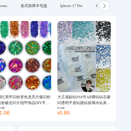
hone
老式加厚羊毛毯
Iphone 17 Pro
Yubikey
防火
网红美甲闪粉变色龙亮片爆闪粉
大王扇贴钻SS4号AB裸钻钻石爆
镭射极光闪片指甲饰品DIY手工
闪透明平底钻圆钻玻璃水钻美甲
流麻
钻饰
1.00
0.80
¥