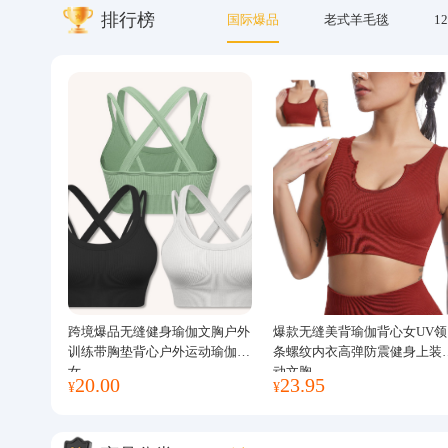
排行榜
国际爆品
老式羊毛毯
12
关于我们
跨境爆品无缝健身瑜伽文胸户外
爆款无缝美背瑜伽背心女UV领
训练带胸垫背心户外运动瑜伽服
条螺纹内衣高弹防震健身上装
女
动文胸
20.00
23.95
¥
¥