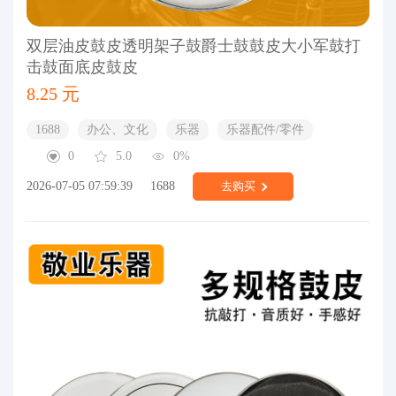
双层油皮鼓皮透明架子鼓爵士鼓鼓皮大小军鼓打
击鼓面底皮鼓皮
8.25 元
1688
办公、文化
乐器
乐器配件/零件
0
5.0
0%
2026-07-05 07:59:39
1688
去购买