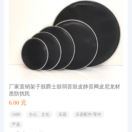
厂家直销架子鼓爵士鼓弱音鼓皮静音网皮尼龙材
质防扰民
6.00 元
1688
办公、文化
乐器
乐器配件/零件
严选