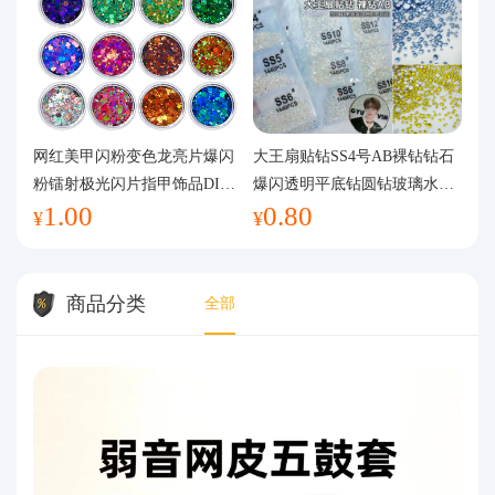
网红美甲闪粉变色龙亮片爆闪
大王扇贴钻SS4号AB裸钻钻石
粉镭射极光闪片指甲饰品DIY
爆闪透明平底钻圆钻玻璃水钻
1.00
0.80
手工流麻
美甲钻饰
¥
¥
商品分类
全部