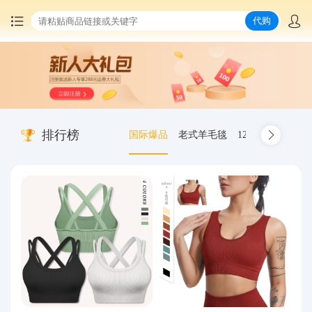
代购
首页
中国商品代购
排行榜
国际爆品
老式羊毛毯
12.00-20 truck inn
集运服务
爆品推荐
查询运单
最新公告
物流资讯