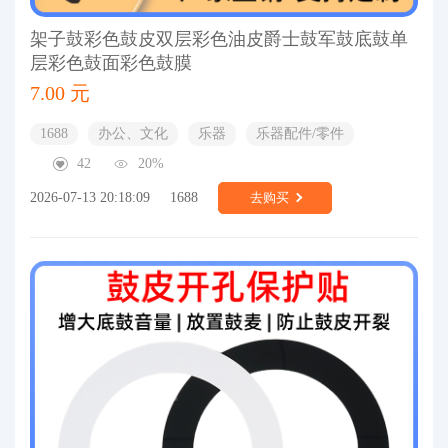
架子鼓彩色鼓皮双层彩色油皮爵士鼓军鼓底鼓单
层彩色鼓面彩色鼓膜
7.00 元
1688
办公、文化
乐器
乐器配件/零件
42
20%
2026-07-13 20:18:09
1688
去购买