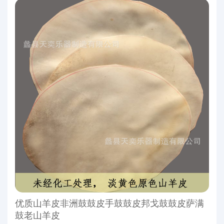
优质山羊皮非洲鼓鼓皮手鼓鼓皮邦戈鼓鼓皮萨满
鼓老山羊皮