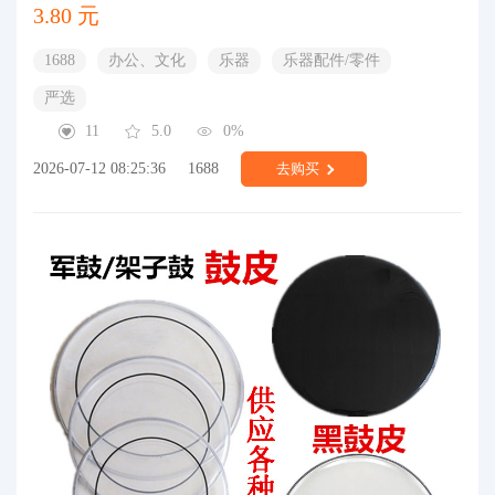
3.80 元
1688
办公、文化
乐器
乐器配件/零件
严选
11
5.0
0%
2026-07-12 08:25:36
1688
去购买