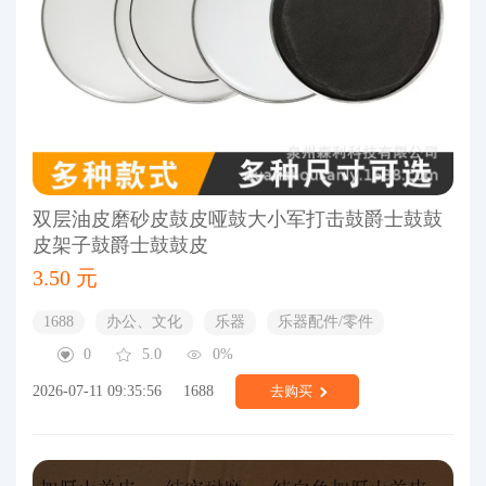
双层油皮磨砂皮鼓皮哑鼓大小军打击鼓爵士鼓鼓
皮架子鼓爵士鼓鼓皮
3.50 元
1688
办公、文化
乐器
乐器配件/零件
0
5.0
0%
2026-07-11 09:35:56
1688
去购买