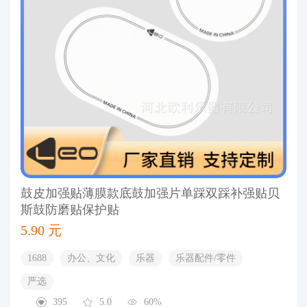
鼓皮加强贴薄膜款底鼓加强片单踩双踩补强贴贝
斯鼓防磨贴保护贴
5.90 元
1688
办公、文化
乐器
乐器配件/零件
严选
395
5.0
60%