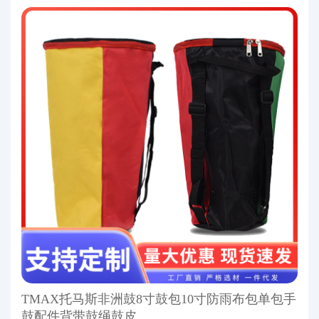
TMAX托马斯非洲鼓8寸鼓包10寸防雨布包单包手
鼓配件背带鼓绳鼓皮