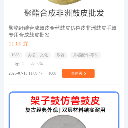
聚酯纤维合成鼓皮金丝鼓皮仿兽皮非洲鼓皮手鼓
专用合成鼓皮批发
11.00 元
1688
办公、文化
乐器
乐器配件/零件
1
0%
2026-07-13 11:09:47
1688
去购买