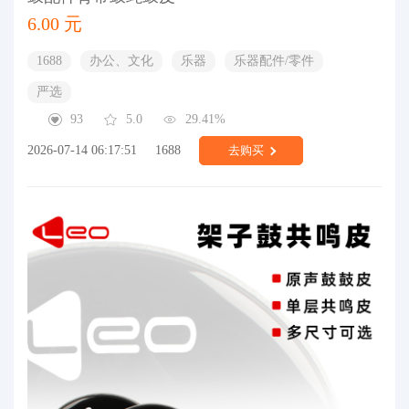
6.00 元
1688
办公、文化
乐器
乐器配件/零件
严选
93
5.0
29.41%
2026-07-14 06:17:51
1688
去购买