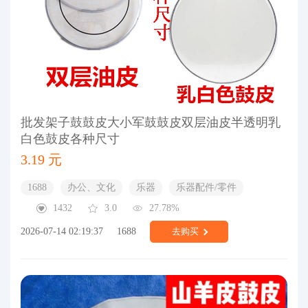
批发架子鼓鼓皮大小军鼓鼓皮双层油皮半透明乳
白色鼓皮各种尺寸
3.19 元
1688
办公、文化
乐器
乐器配件/零件
1432
3.0
27.78%
2026-07-14 02:19:37
1688
去购买