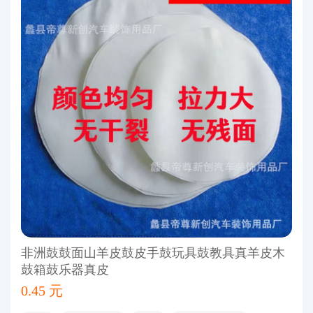
非洲鼓鼓面山羊皮鼓皮手鼓玩具鼓教具真羊皮木
鼓箱鼓乐器真皮
0.45 元