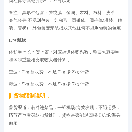
圆柱体等其他异形件：不可以走
备注：异形件包含：缠绕膜、金属、木材、布料、皮革、
充气袋等;不规则包装，如梯形、圆锥体、圆柱体(桶装、罐
装、管状)、外包装变形破损或其他任何不规则包装的包裹
P/W航线
体积重 = 长 * 宽 * 高 / 对应渠道体积系数，整票包裹实重
和体积重量相比取较大者计算，
空运：2kg 起收费，不足 2kg 按 2kg 计费
海运：5kg 起收费，不足 5kg 按 5kg 计费
货物限制说明：
普货渠道：若冲违禁品，一经机场/海关发现，不退运费，
情节严重者罚款扣货处理，货物是否能退回根据机场/海关
而定