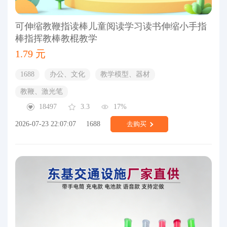
可伸缩教鞭指读棒儿童阅读学习读书伸缩小手指
棒指挥教棒教棍教学
1.79 元
1688
办公、文化
教学模型、器材
教鞭、激光笔
18497
3.3
17%
2026-07-23 22:07:07
1688
去购买