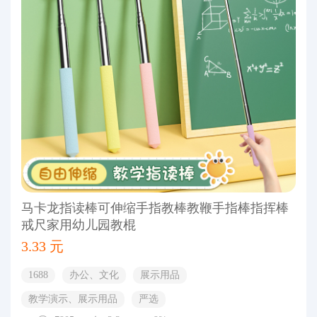
马卡龙指读棒可伸缩手指教棒教鞭手指棒指挥棒
戒尺家用幼儿园教棍
3.33 元
1688
办公、文化
展示用品
教学演示、展示用品
严选