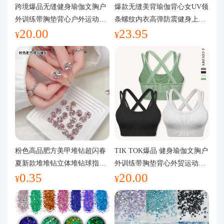
代购问答
跨境爆品无缝健身瑜伽文胸户
爆款无缝美背瑜伽背心女UV领
外训练带胸垫背心户外运动瑜
条螺纹内衣高弹防震健身上装
20.00
23.95
伽服女
运动文胸
关于我们
¥
¥
粉色高品肥方美甲堆钻超闪春
TIK TOK爆品 健身瑜伽文胸户
夏新款堆堆钻立体堆钻球指甲
外训练带胸垫背心外贸运动瑜
0.35
20.00
装饰品
伽服女
¥
¥