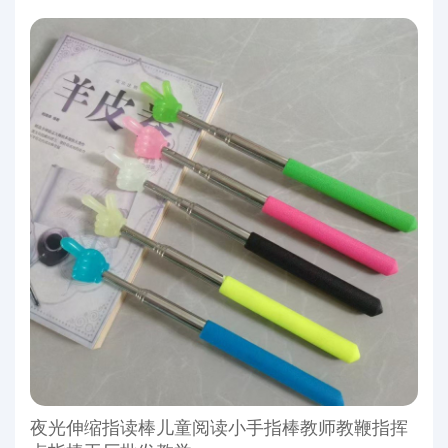
夜光伸缩指读棒儿童阅读小手指棒教师教鞭指挥