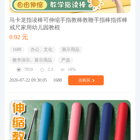
马卡龙指读棒可伸缩手指教棒教鞭手指棒指挥棒
戒尺家用幼儿园教棍
0.92 元
1688
办公、文化
展示用品
教学演示、展示用品
严选
7859
2.3
18%
2026-07-22 09:30:05
1688
去购买