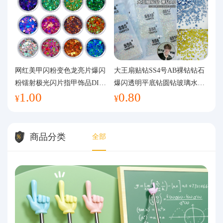
网红美甲闪粉变色龙亮片爆闪
大王扇贴钻SS4号AB裸钻钻石
粉镭射极光闪片指甲饰品DIY
爆闪透明平底钻圆钻玻璃水钻
1.00
0.80
手工流麻
美甲钻饰
¥
¥
商品分类
全部