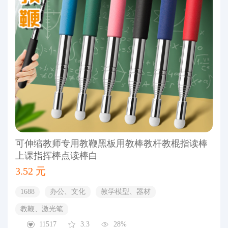
可伸缩教师专用教鞭黑板用教棒教杆教棍指读棒
上课指挥棒点读棒白
3.52 元
1688
办公、文化
教学模型、器材
教鞭、激光笔
11517
3.3
28%