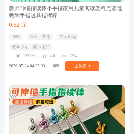
教师伸缩指读棒小手指家用儿童阅读塑料点读笔
教学手指道具指挥棒
0.62 元
1688
办公、文化
展示用品
教学演示、展示用品
125236
4.0
12%
2026-07-24 04:25:00
1688
去购买