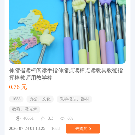
伸缩指读棒阅读手指伸缩点读棒点读教具教鞭指
挥棒教师用教学棒
0.76 元
1688
办公、文化
教学模型、器材
教鞭、激光笔
40861
3.3
8%
2026-07-24 01:18:25
1688
去购买