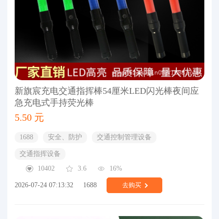
新旗宸充电交通指挥棒54厘米LED闪光棒夜间应
急充电式手持荧光棒
5.50 元
1688
安全、防护
交通控制管理设备
交通指挥设备
10402
3.6
16%
2026-07-24 07:13:32
1688
去购买