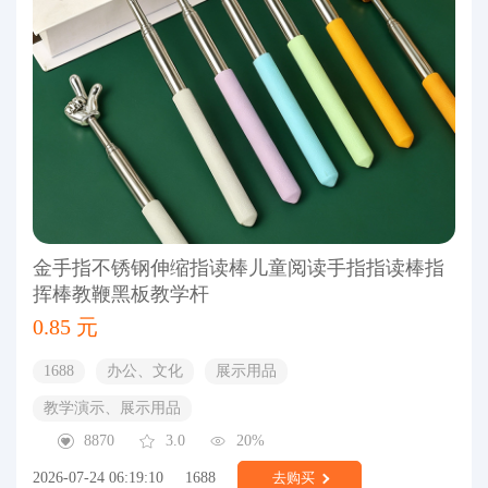
金手指不锈钢伸缩指读棒儿童阅读手指指读棒指
挥棒教鞭黑板教学杆
0.85 元
1688
办公、文化
展示用品
教学演示、展示用品
8870
3.0
20%
2026-07-24 06:19:10
1688
去购买