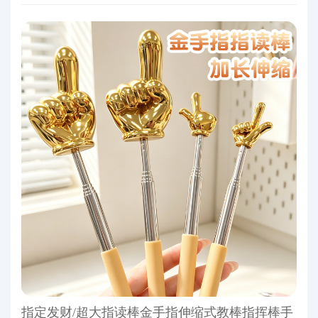
指定发财/超大指读棒金手指伸缩式教棒指挥棒手