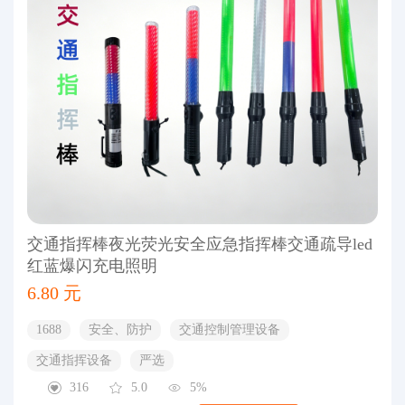
交通指挥棒夜光荧光安全应急指挥棒交通疏导led
红蓝爆闪充电照明
6.80 元
1688
安全、防护
交通控制管理设备
交通指挥设备
严选
316
5.0
5%