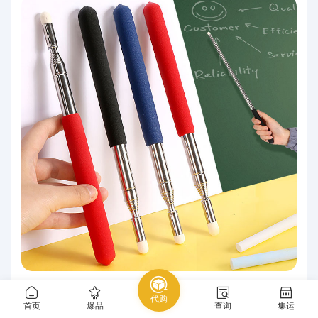
可伸缩教师专用伸缩教鞭黑板用可触屏灵敏教棒
代购
教杆教棍上课指挥棒
首页
爆品
查询
集运