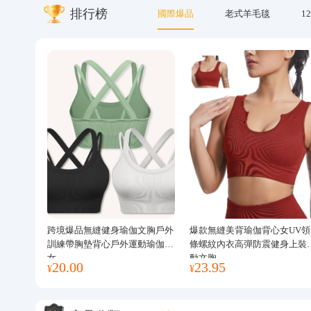
排行榜
國際爆品
老式羊毛毯
12
關於我們
跨境爆品無縫健身瑜伽文胸戶外
爆款無縫美背瑜伽背心女UV領
訓練帶胸墊背心戶外運動瑜伽服
條螺紋內衣高彈防震健身上裝
女
動文胸
20.00
23.95
¥
¥