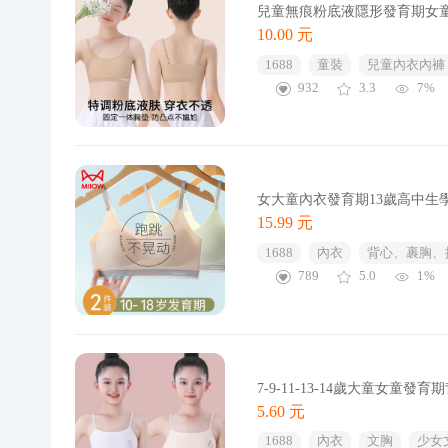
兒童無痕粉底液隱形發育期女童
10.00 元
1688
童裝
兒童內衣內褲
932
3.3
7%
女大童內衣發育期13歲高中生
15.99 元
1688
內衣
背心、裹胸、
789
5.0
1%
7-9-11-13-14歲大童女
5.60 元
1688
內衣
文胸
少女