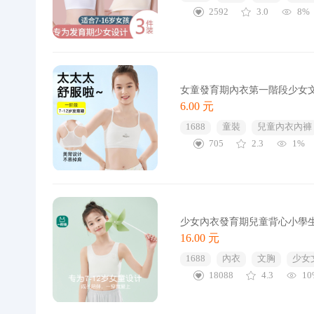
2592
3.0
8%
女童發育期內衣第一階段少女
6.00 元
1688
童裝
兒童內衣內褲
705
2.3
1%
少女內衣發育期兒童背心小學
16.00 元
1688
內衣
文胸
少女
18088
4.3
10