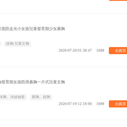
打底防走光小女孩兒童發育期少女裹胸
抹胸/兒童文胸
去購買
%
2026-07-20 01:38:47
1688
胸發育期女孩防滑裹胸一片式兒童文胸
抹胸、冰絲袖套
裹胸、抹胸
去購買
2026-07-19 12:18:06
1688