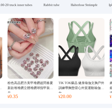
.00-20 truck inner tubes
Rabbit tube
Halterlose Strümpfe
Ip
粉色高品肥方美甲堆鑽超閃春夏
TIK TOK爆品 健身瑜伽文胸戶外
運
新款堆堆鑽立體堆鑽球指甲裝飾
訓練帶胸墊背心外貿運動瑜伽服
品
女
0.35
20.00
¥
¥
¥