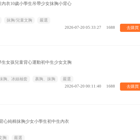
內衣10歲小學生吊帶少女抹胸小背心
抹胸/兒童文胸
嚴選
去購買
2026-07-20 05:33:27
1688
學生女孩兒童背心運動初中生少女文胸
抹胸、冰絲袖套
裹胸、抹胸
嚴選
去購買
2026-07-20 00:11:40
1688
童發育期背心純棉抹胸少女小學生初中生內衣
文胸
嚴選