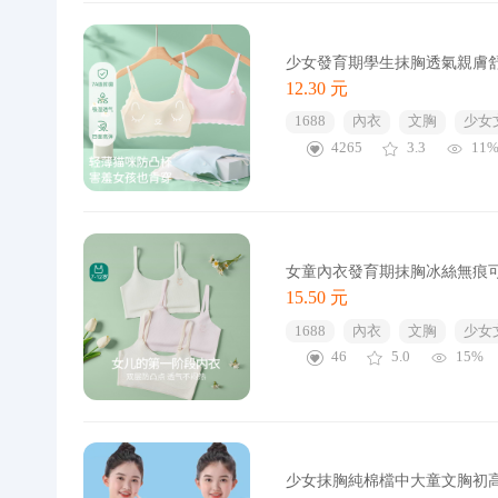
少女發育期學生抹胸透氣親膚
12.30 元
1688
內衣
文胸
少女
4265
3.3
11
女童內衣發育期抹胸冰絲無痕
15.50 元
1688
內衣
文胸
少女
46
5.0
15%
少女抹胸純棉檔中大童文胸初