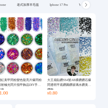
hone
老式加厚羊毛毯
Iphone 17 Pro
Yubikey
防火
網紅美甲閃粉變色龍亮片爆閃粉
大王扇貼鑽SS4號AB裸鑽鑽石爆
鐳射極光閃片指甲飾品DIY手工
閃透明平底鑽圓鑽玻璃水鑽美甲
流麻
鑽飾
1.00
0.80
¥