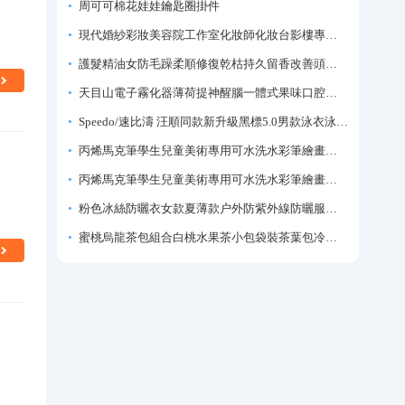
周可可棉花娃娃鑰匙圈掛件
現代婚紗彩妝美容院工作室化妝師化妝台影樓專業化妝師專用梳妝台
護髮精油女防毛躁柔順修復乾枯持久留香改善頭髮毛躁柔順劑神器
天目山電子霧化器薄荷提神醒腦一體式果味口腔噴霧吸入式戒煙神器
Speedo/速比濤 汪順同款新升級黑標5.0男款泳衣泳褲溫泉游泳套裝
丙烯馬克筆學生兒童美術專用可水洗水彩筆繪畫彩色塗鴉畫筆不透色可疊色防水手繪diy丙烯顏料筆水性填色筆
丙烯馬克筆學生兒童美術專用可水洗水彩筆繪畫彩色塗鴉畫筆不透色可疊色防水手繪diy丙烯顏料筆水性填色筆
粉色冰絲防曬衣女款夏薄款户外防紫外線防曬服修身緊身短外套上衣
蜜桃烏龍茶包組合白桃水果茶小包袋裝茶葉包冷泡茶泡水喝的東西