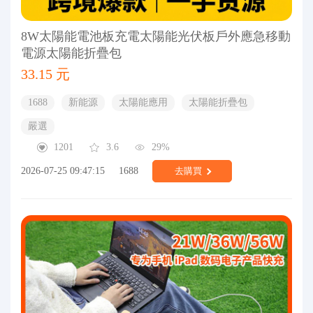
8W太陽能電池板充電太陽能光伏板戶外應急移動
電源太陽能折疊包
33.15 元
1688
新能源
太陽能應用
太陽能折疊包
嚴選
1201
3.6
29%
2026-07-25 09:47:15
1688
去購買