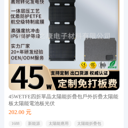
45WETFE四折單晶太陽能折疊包戶外折疊太陽能
板太陽能電池板光伏
202.00 元
1688
新能源
太陽能應用
太陽能折疊包