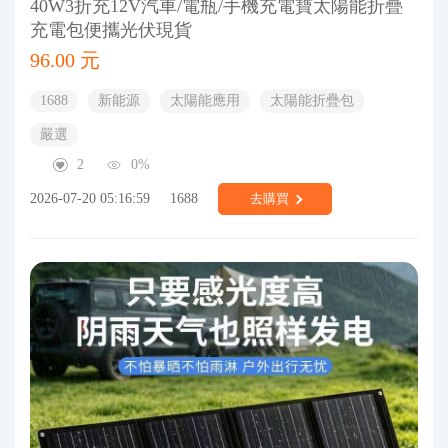
40W3折充12V汽車/電瓶/手機充電寶太陽能折疊
充電包便攜光伏現貨
96.00 元
1688
新能源
太陽能應用
太陽能折疊包
嚴選
2
0%
2026-07-20 05:16:59
1688
去購買