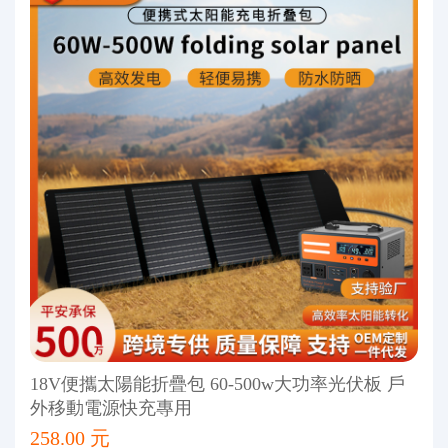
18V便攜太陽能折疊包 60-500w大功率光伏板 戶
外移動電源快充專用
258.00 元