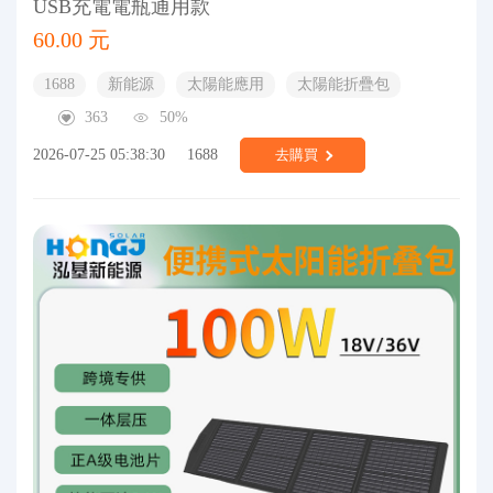
USB充電電瓶通用款
60.00 元
1688
新能源
太陽能應用
太陽能折疊包
363
50%
2026-07-25 05:38:30
1688
去購買