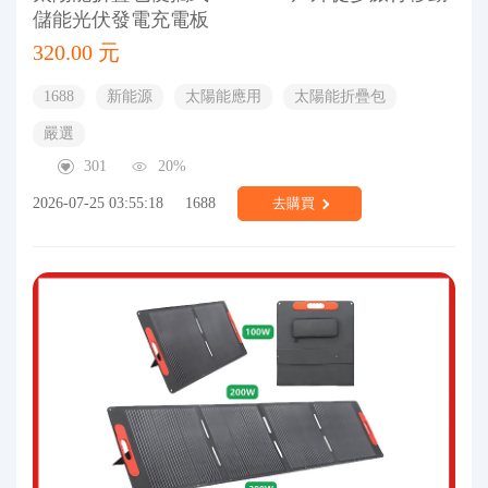
儲能光伏發電充電板
320.00 元
1688
新能源
太陽能應用
太陽能折疊包
嚴選
301
20%
2026-07-25 03:55:18
1688
去購買