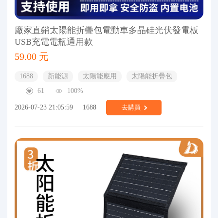
廠家直銷太陽能折疊包電動車多晶硅光伏發電板
USB充電電瓶通用款
59.00 元
1688
新能源
太陽能應用
太陽能折疊包
61
100%
2026-07-23 21:05:59
1688
去購買