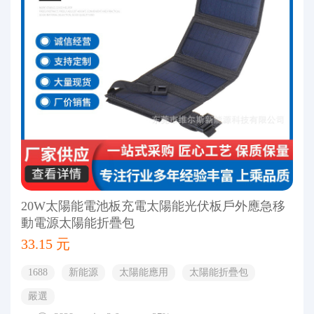
20W太陽能電池板充電太陽能光伏板戶外應急移
動電源太陽能折疊包
33.15 元
1688
新能源
太陽能應用
太陽能折疊包
嚴選