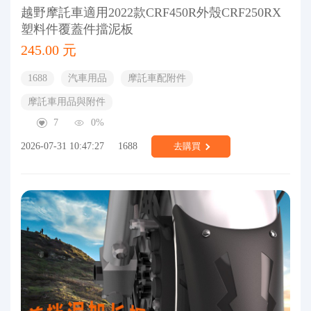
越野摩託車適用2022款CRF450R外殼CRF250RX
塑料件覆蓋件擋泥板
245.00 元
1688
汽車用品
摩託車配附件
摩託車用品與附件
7
0%
2026-07-31 10:47:27
1688
去購買