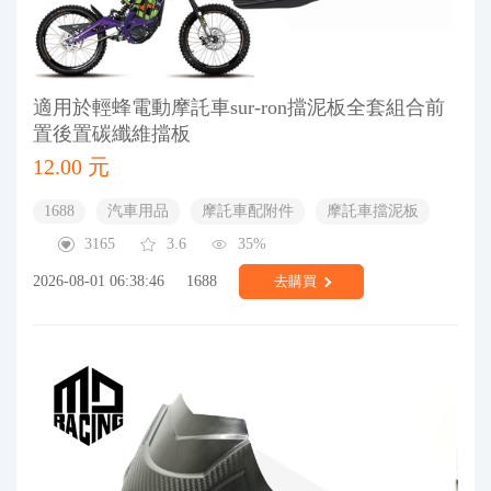
適用於輕蜂電動摩託車sur-ron擋泥板全套組合前
置後置碳纖維擋板
12.00 元
1688
汽車用品
摩託車配附件
摩託車擋泥板
3165
3.6
35%
2026-08-01 06:38:46
1688
去購買