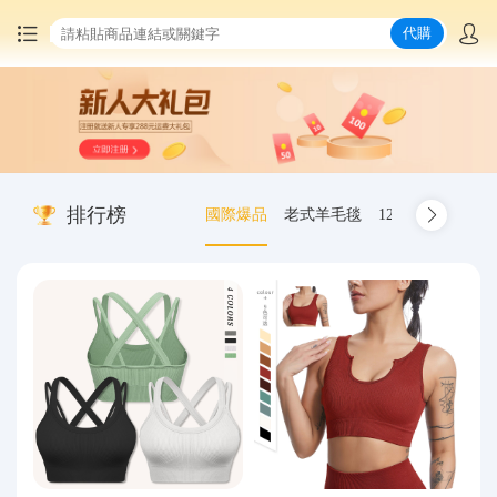
代購
首頁
中國商品代購
排行榜
國際爆品
老式羊毛毯
12.00-20 truck inn
集運服務
爆品推薦
查詢運單
最新公告
物流資訊