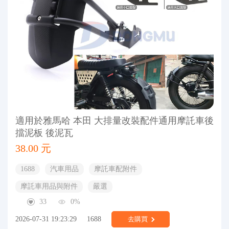
適用於雅馬哈 本田 大排量改裝配件通用摩託車後
擋泥板 後泥瓦
38.00 元
1688
汽車用品
摩託車配附件
摩託車用品與附件
嚴選
33
0%
2026-07-31 19:23:29
1688
去購買