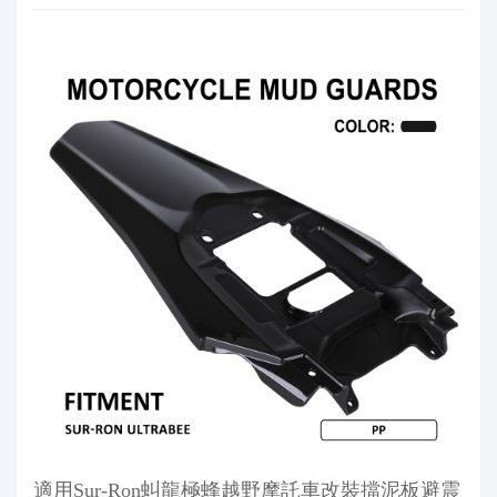
適用Sur-Ron虯龍極蜂越野摩託車改裝擋泥板避震