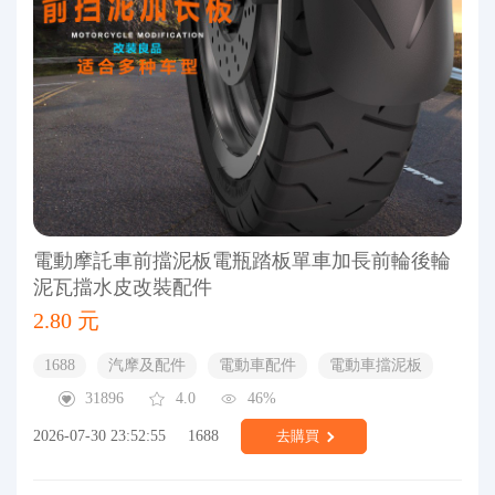
電動摩託車前擋泥板電瓶踏板單車加長前輪後輪
泥瓦擋水皮改裝配件
2.80 元
1688
汽摩及配件
電動車配件
電動車擋泥板
31896
4.0
46%
2026-07-30 23:52:55
1688
去購買