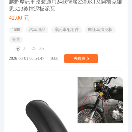
越野摩託車改裝適用24款恆艦Z300KTM開禧克維
思K23後擋泥板泥瓦
42.00 元
1688
汽車用品
摩託車配附件
摩託車擋泥板
嚴選
3
0%
2026-08-01 03:54:47
1688
去購買