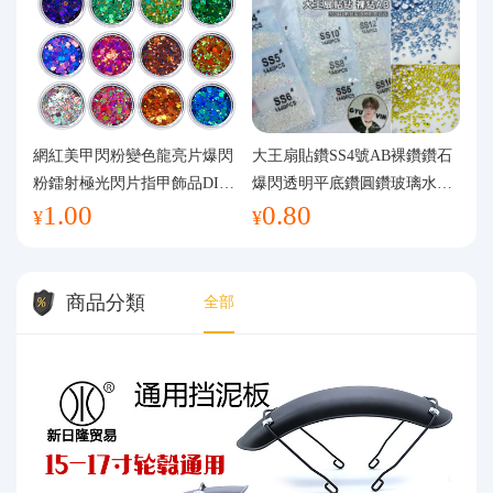
網紅美甲閃粉變色龍亮片爆閃
大王扇貼鑽SS4號AB裸鑽鑽石
粉鐳射極光閃片指甲飾品DIY
爆閃透明平底鑽圓鑽玻璃水鑽
1.00
0.80
手工流麻
美甲鑽飾
¥
¥
商品分類
全部