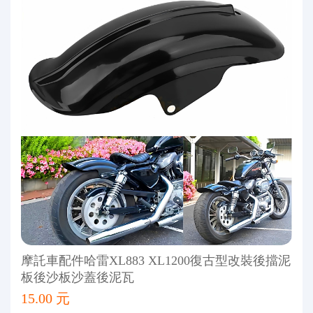
摩託車配件哈雷XL883 XL1200復古型改裝後擋泥
板後沙板沙蓋後泥瓦
15.00 元