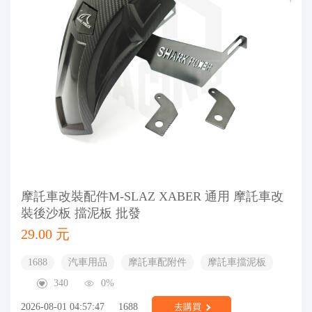
摩託車改裝配件M-SLAZ XABER 通用 摩託車改
裝後沙板 擋泥板 批發
29.00 元
1688
汽車用品
摩託車配附件
摩託車擋泥板
340
0%
2026-08-01 04:57:47
1688
去購買