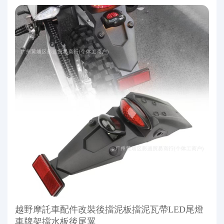
越野摩託車配件改裝後擋泥板擋泥瓦帶LED尾燈
車牌架擋水板後尾翼