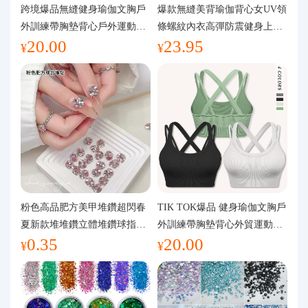
代購問答
跨境爆品無縫健身瑜伽文胸戶
爆款無縫美背瑜伽背心女UV領
外訓練帶胸墊背心戶外運動瑜
條螺紋內衣高彈防震健身上裝
20.00
23.95
伽服女
運動文胸
關於我們
¥
¥
粉色高品肥方美甲堆鑽超閃春
TIK TOK爆品 健身瑜伽文胸戶
夏新款堆堆鑽立體堆鑽球指甲
外訓練帶胸墊背心外貿運動瑜
0.35
20.00
裝飾品
伽服女
¥
¥