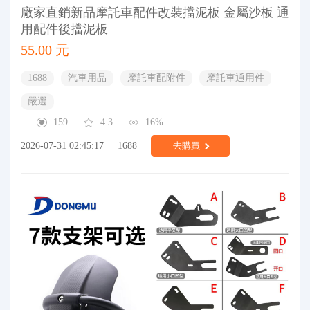
廠家直銷新品摩託車配件改裝擋泥板 金屬沙板 通
用配件後擋泥板
55.00 元
1688
汽車用品
摩託車配附件
摩託車通用件
嚴選
159
4.3
16%
2026-07-31 02:45:17
1688
去購買