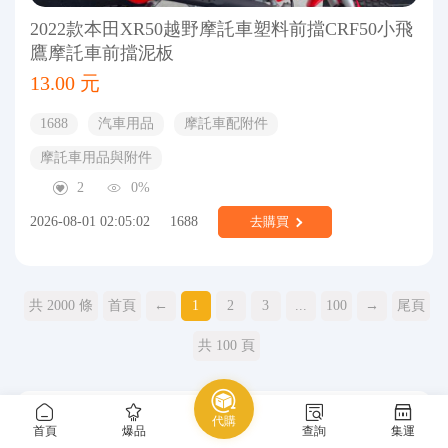
2022款本田XR50越野摩託車塑料前擋CRF50小飛
鷹摩託車前擋泥板
13.00 元
1688
汽車用品
摩託車配附件
摩託車用品與附件
2
0%
2026-08-01 02:05:02
1688
去購買
共 2000 條
首頁
←
1
2
3
...
100
→
尾頁
共 100 頁
代購
熱門推薦
首頁
爆品
查詢
集運