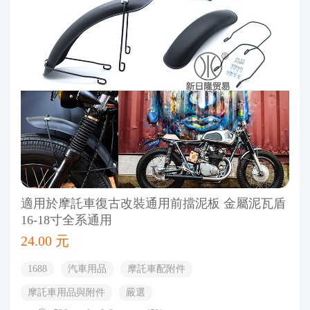
適用於摩託車復古改裝通用前擋泥板 金屬泥瓦盾
16-18寸全系通用
24.00 元
1688
汽車用品
摩託車配附件
摩託車用品與附件
嚴選