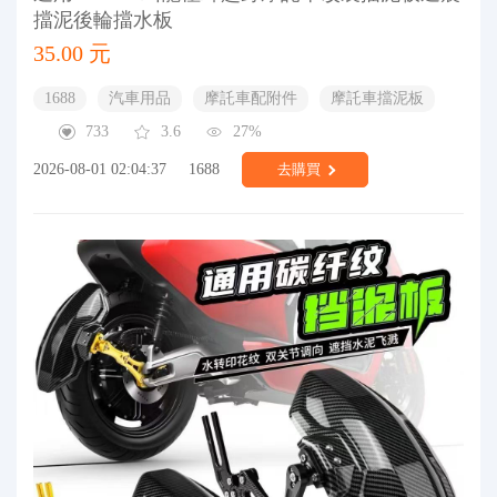
擋泥後輪擋水板
35.00 元
1688
汽車用品
摩託車配附件
摩託車擋泥板
733
3.6
27%
2026-08-01 02:04:37
1688
去購買