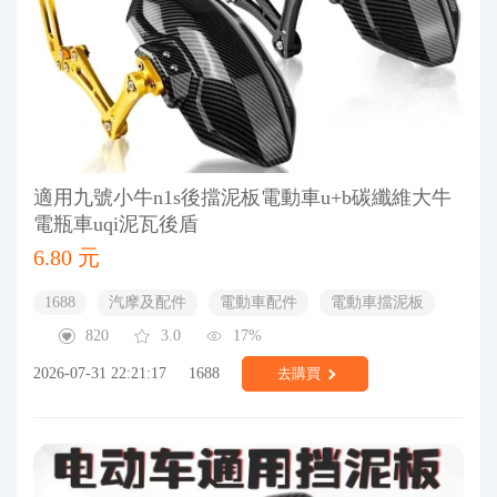
適用九號小牛n1s後擋泥板電動車u+b碳纖維大牛
電瓶車uqi泥瓦後盾
6.80 元
1688
汽摩及配件
電動車配件
電動車擋泥板
820
3.0
17%
2026-07-31 22:21:17
1688
去購買