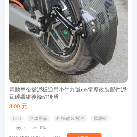
電動車後擋泥板通用小牛九號m5電摩改裝配件泥
瓦碳纖維後輪n7後盾
8.00 元
1688
汽車用品
外飾/改裝/配件
擋泥板
3
0%