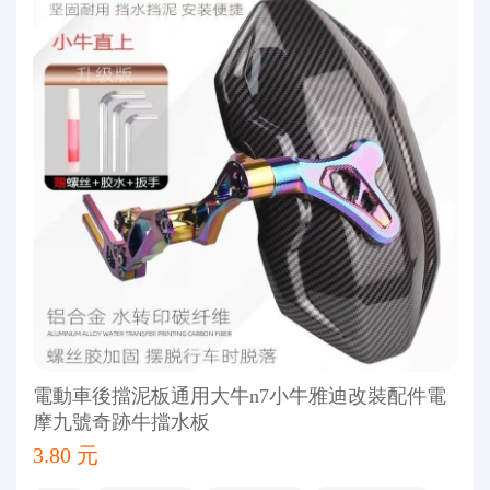
電動車後擋泥板通用大牛n7小牛雅迪改裝配件電
摩九號奇跡牛擋水板
3.80 元