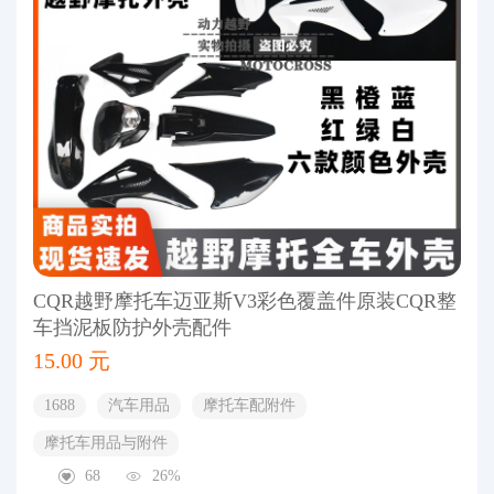
CQR越野摩托车迈亚斯V3彩色覆盖件原装CQR整
车挡泥板防护外壳配件
15.00 元
1688
汽车用品
摩托车配附件
摩托车用品与附件
68
26%