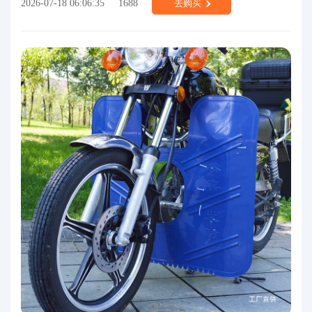
2026-07-18 06:06:35
1688
去购买