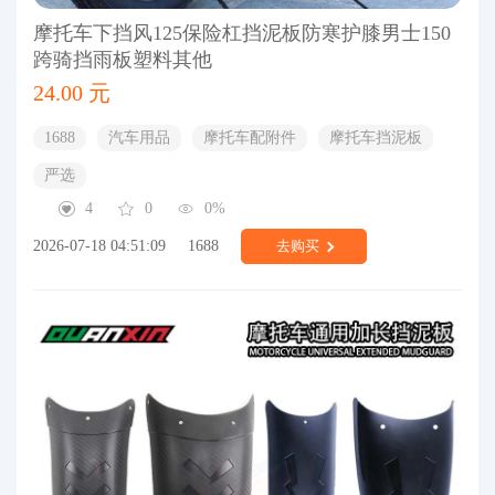
摩托车下挡风125保险杠挡泥板防寒护膝男士150
跨骑挡雨板塑料其他
24.00 元
1688
汽车用品
摩托车配附件
摩托车挡泥板
严选
4
0
0%
2026-07-18 04:51:09
1688
去购买