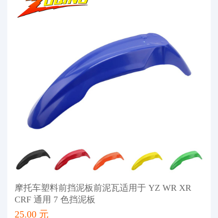
摩托车塑料前挡泥板前泥瓦适用于 YZ WR XR
CRF 通用 7 色挡泥板
25.00 元