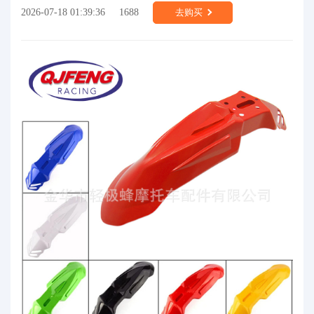
2026-07-18 01:39:36
1688
去购买