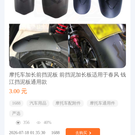
摩托车加长前挡泥板 前挡泥加长板适用于春风 钱
江挡泥板通用款
3.00 元
1688
汽车用品
摩托车配附件
摩托车通用件
严选
356
40%
2026-07-18 01:35:30
1688
去购买