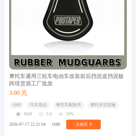
摩托车通用三轮车电动车改装前后挡泥皮挡泥板
跨境货源工厂批发
3.00 元
1688
汽车用品
摩托车配附件
摩托车挡泥板
3649
5.0
33%
2026-07-17 22:21:04
1688
去购买