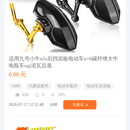
适用九号小牛n1s后挡泥板电动车u+b碳纤维大牛
电瓶车uqi泥瓦后盾
6.80 元
1688
汽摩及配件
电动车配件
电动车挡泥板
850
0
18%
2026-07-17 12:52:48
1688
去购买