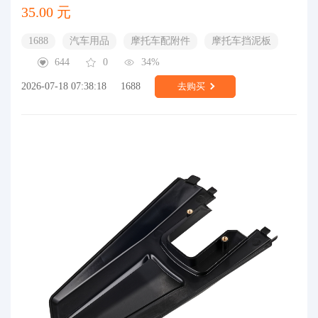
35.00 元
1688
汽车用品
摩托车配附件
摩托车挡泥板
644
0
34%
2026-07-18 07:38:18
1688
去购买