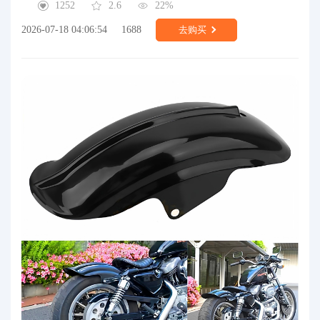
1252
2.6
22%
2026-07-18 04:06:54
1688
去购买