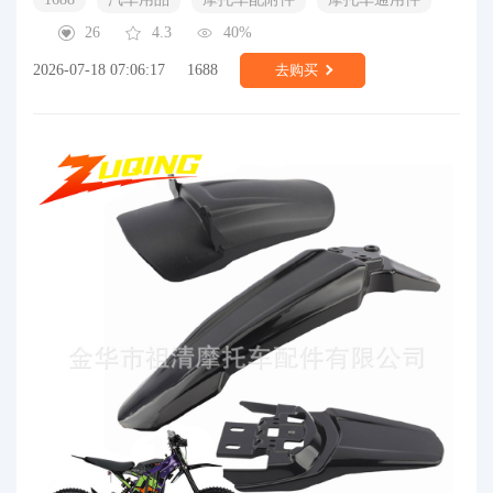
26
4.3
40%
2026-07-18 07:06:17
1688
去购买