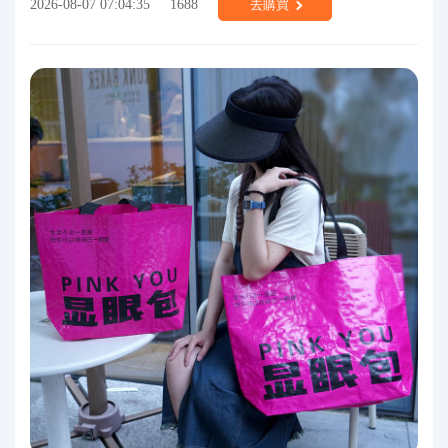
2026-08-07 07:04:35
1688
去購買