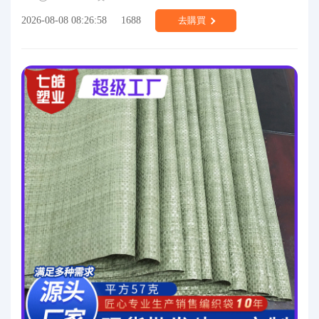
2026-08-08 08:26:58
1688
去購買