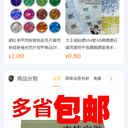
網紅美甲閃粉變色龍亮片爆閃
大王扇貼鑽SS4號AB裸鑽鑽石
粉鐳射極光閃片指甲飾品DIY
爆閃透明平底鑽圓鑽玻璃水鑽
1.00
0.80
手工流麻
美甲鑽飾
¥
¥
商品分類
全部
環保油墨包材
免膠帶紙箱