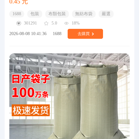
0.45 元
1688
包裝
布類包裝
無紡布袋
嚴選
301291
5.0
18%
2026-08-08 10:41:36
1688
去購買