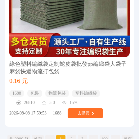
綠色塑料編織袋定制蛇皮袋批發pp編織袋大袋子
麻袋快遞物流打包袋
0.16 元
1688
包裝
物流包裝
塑料編織袋
26810
5.0
15%
2026-08-08 17:59:53
1688
去購買