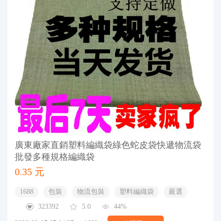
廣東廠家直銷塑料編織袋綠色蛇皮袋快遞物流袋
批發多種規格編織袋
0.35 元
1688
包裝
物流包裝
塑料編織袋
嚴選
323392
5.0
44%