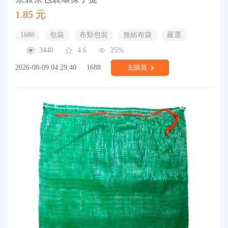
1.85 元
1688
包裝
布類包裝
無紡布袋
嚴選
3440
4.6
25%
2026-08-09 04:29:40
1688
去購買