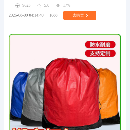
9623
5.0
17%
2026-08-09 04:14:40
1688
去購買