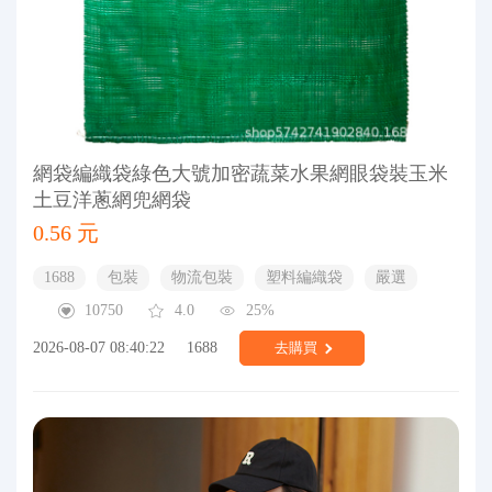
網袋編織袋綠色大號加密蔬菜水果網眼袋裝玉米
土豆洋蔥網兜網袋
0.56 元
1688
包裝
物流包裝
塑料編織袋
嚴選
10750
4.0
25%
2026-08-07 08:40:22
1688
去購買