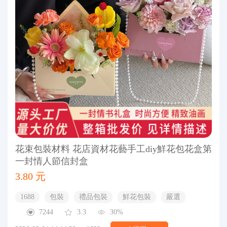
花束包裝材料 花店資材花藝手工diy鮮花包花盒第
一封情人節信封盒
3.80 元
1688
包裝
禮品包裝
鮮花包裝
嚴選
7244
3.3
30%