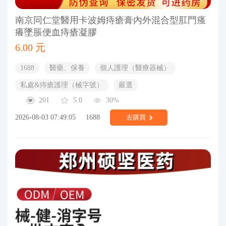
南京同仁堂醫用卡波姆痔瘡膏內外混合型肛門瘙
癢墜脹便血痔瘡凝膠
6.00 元
1688
醫藥、保養
個人護理（醫療器械）
私處&痔瘡護理（械字號）
嚴選
201
5.0
30%
2026-08-03 07:49:05
1688
去購買