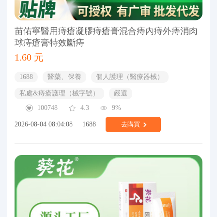
苗佑寧醫用痔瘡凝膠痔瘡膏混合痔內痔外痔消肉
球痔瘡膏特效斷痔
1.60 元
1688
醫藥、保養
個人護理（醫療器械）
私處&痔瘡護理（械字號）
嚴選
100748
4.3
9%
2026-08-04 08:04:08
1688
去購買