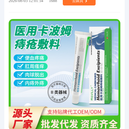
2026-08-03 12:01:54
1688
去購買