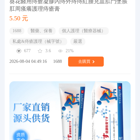
葵花醫用痔瘡凝膠內痔外痔痔紅腫充血肛門墜脹
肛周瘙癢護理痔瘡膏
5.50 元
1688
醫藥、保養
個人護理（醫療器械）
私處&痔瘡護理（械字號）
嚴選
677
3.6
21%
2026-08-04 04:49:16
1688
去購買