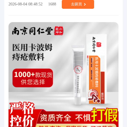
2026-08-04 08:48:52
1688
去購買