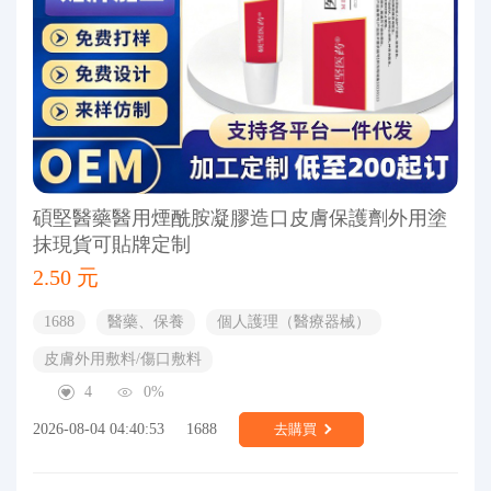
碩堅醫藥醫用煙酰胺凝膠造口皮膚保護劑外用塗
抹現貨可貼牌定制
2.50 元
1688
醫藥、保養
個人護理（醫療器械）
皮膚外用敷料/傷口敷料
4
0%
2026-08-04 04:40:53
1688
去購買