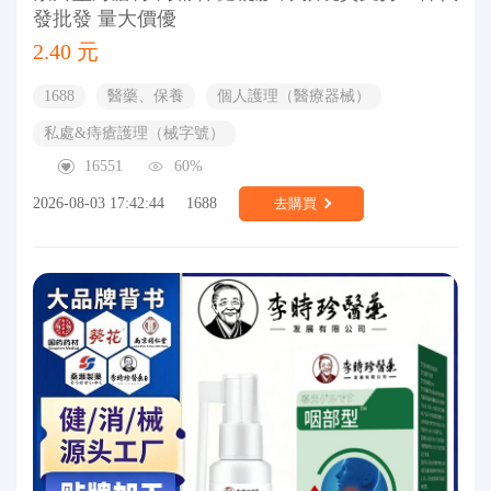
發批發 量大價優
2.40 元
1688
醫藥、保養
個人護理（醫療器械）
私處&痔瘡護理（械字號）
16551
60%
2026-08-03 17:42:44
1688
去購買