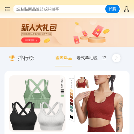
代購
首頁
中國商品代購
排行榜
國際爆品
老式羊毛毯
12.00-20 truck inn
集運服務
爆品推薦
查詢運單
最新公告
物流資訊