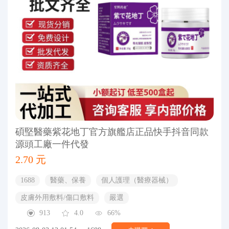
碩堅醫藥紫花地丁官方旗艦店正品快手抖音同款
源頭工廠一件代發
2.70 元
1688
醫藥、保養
個人護理（醫療器械）
皮膚外用敷料/傷口敷料
嚴選
913
4.0
66%