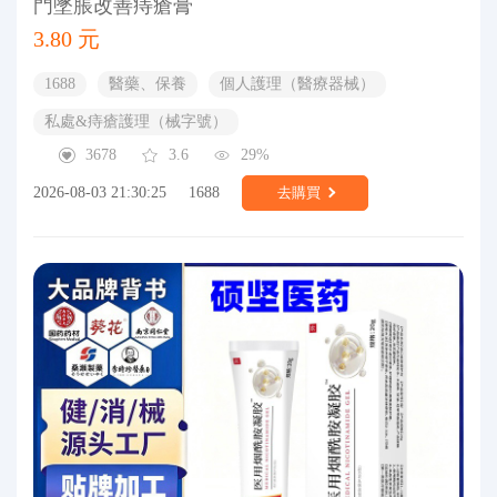
門墜脹改善痔瘡膏
3.80 元
1688
醫藥、保養
個人護理（醫療器械）
私處&痔瘡護理（械字號）
3678
3.6
29%
2026-08-03 21:30:25
1688
去購買