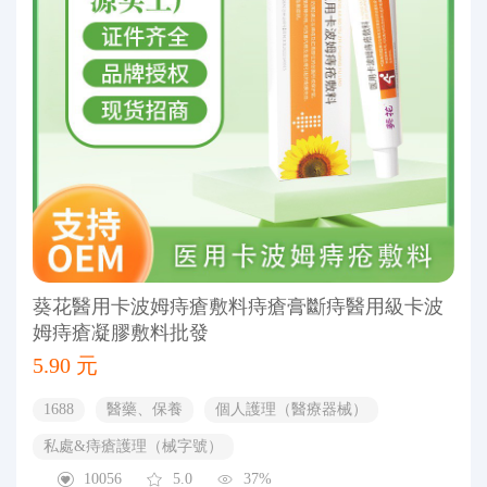
葵花醫用卡波姆痔瘡敷料痔瘡膏斷痔醫用級卡波
姆痔瘡凝膠敷料批發
5.90 元
1688
醫藥、保養
個人護理（醫療器械）
私處&痔瘡護理（械字號）
10056
5.0
37%