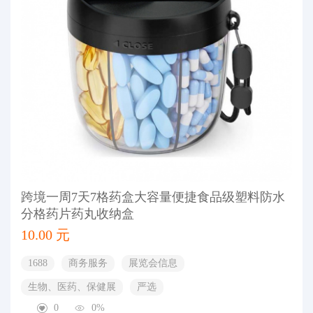
跨境一周7天7格药盒大容量便捷食品级塑料防水
分格药片药丸收纳盒
10.00 元
1688
商务服务
展览会信息
生物、医药、保健展
严选
0
0%