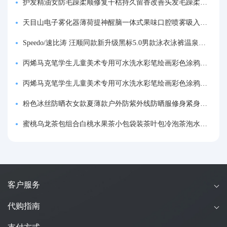
护发精油女防毛躁柔顺修复干枯持久留香改善头发毛躁柔顺剂神器
天目山电子雾化器薄荷提神醒脑一体式果味口腔喷雾吸入式戒烟神器
Speedo/速比涛 汪顺同款新升级黑标5.0男款泳衣泳裤温泉游泳套装
丙烯马克笔学生儿童美术专用可水洗水彩笔绘画彩色涂鸦画笔不透色可叠色防水手绘diy丙烯颜料笔水性填色笔
丙烯马克笔学生儿童美术专用可水洗水彩笔绘画彩色涂鸦画笔不透色可叠色防水手绘diy丙烯颜料笔水性填色笔
粉色冰丝防晒衣女款夏薄款户外防紫外线防晒服修身紧身短外套上衣
蜜桃乌龙茶包组合白桃水果茶小包袋装茶叶包冷泡茶泡水喝的东西
客户服务
代购指南