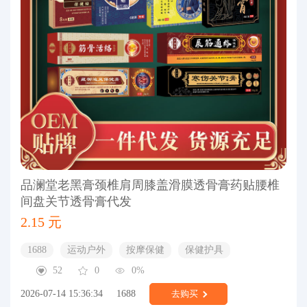
品澜堂老黑膏颈椎肩周膝盖滑膜透骨膏药贴腰椎
间盘关节透骨膏代发
2.15 元
1688
运动户外
按摩保健
保健护具
52
0
0%
2026-07-14 15:36:34
1688
去购买