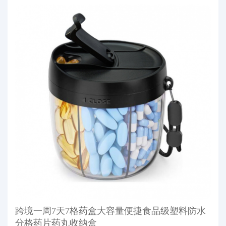
跨境一周7天7格药盒大容量便捷食品级塑料防水
分格药片药丸收纳盒