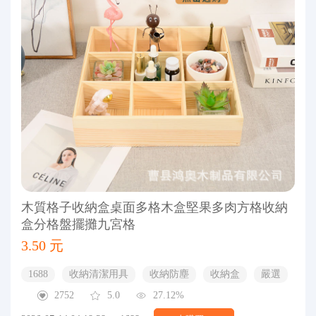
木質格子收納盒桌面多格木盒堅果多肉方格收納
盒分格盤擺攤九宮格
3.50 元
1688
收納清潔用具
收納防塵
收納盒
嚴選
2752
5.0
27.12%