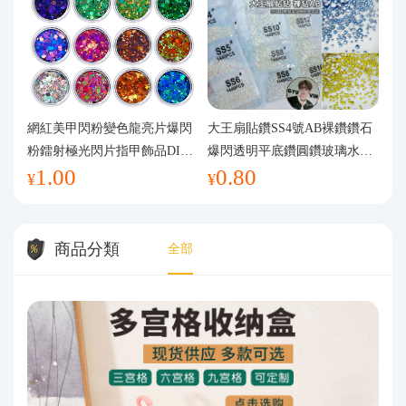
網紅美甲閃粉變色龍亮片爆閃
大王扇貼鑽SS4號AB裸鑽鑽石
粉鐳射極光閃片指甲飾品DIY
爆閃透明平底鑽圓鑽玻璃水鑽
1.00
0.80
手工流麻
美甲鑽飾
¥
¥
商品分類
全部