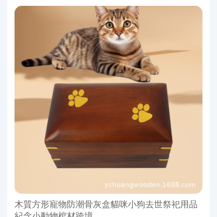
木質方形寵物防潮骨灰盒貓咪小狗去世祭祀用品
紀念小動物棺材跨境