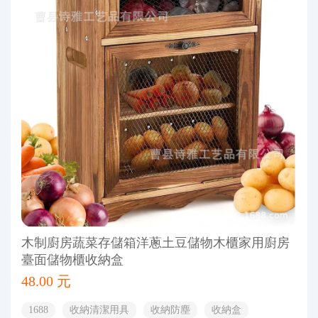
木制廚房蔬菜存儲箱洋蔥土豆儲物木櫃家用廚房
臺面儲物櫃收納盒
48.00 元
1688
收納清潔用具
收納防塵
收納盒