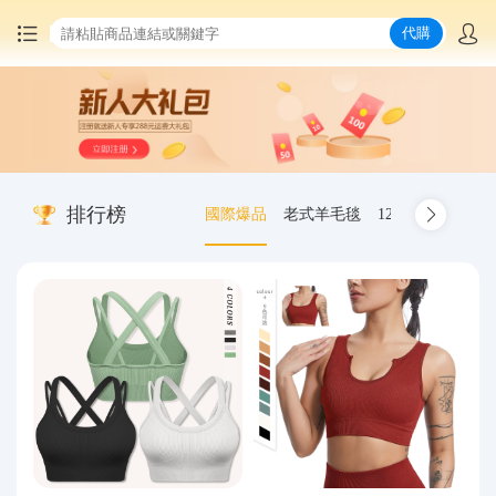
代購
首頁
中國商品代購
排行榜
國際爆品
老式羊毛毯
12.00-20 truck inn
集運服務
爆品推薦
查詢運單
最新公告
物流資訊