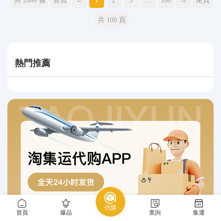
共 2000 條
首頁
←
1
2
3
...
100
→
尾頁
共 100 頁
熱門推薦
代購
首頁
爆品
查詢
集運