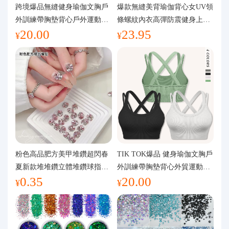
代購問答
跨境爆品無縫健身瑜伽文胸戶
爆款無縫美背瑜伽背心女UV領
外訓練帶胸墊背心戶外運動瑜
條螺紋內衣高彈防震健身上裝
20.00
23.95
伽服女
運動文胸
關於我們
¥
¥
粉色高品肥方美甲堆鑽超閃春
TIK TOK爆品 健身瑜伽文胸戶
夏新款堆堆鑽立體堆鑽球指甲
外訓練帶胸墊背心外貿運動瑜
0.35
20.00
裝飾品
伽服女
¥
¥