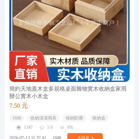
簡約天地蓋木盒多規格桌面雜物實木收納盒家用
辦公實木小木盒
7.50 元
1688
收納清潔用具
收納防塵
收納盒
1347
5.0
0%
2026-07-13 11:37:41
1688
去購買