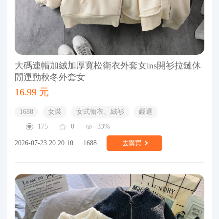
大碼連帽加絨加厚寬松衛衣外套女ins開衫拉鏈休
閒運動秋冬外套女
16.99 元
1688
女裝
女式衛衣、絨衫
嚴選
175
0
33%
2026-07-23 20:20:10
1688
去購買