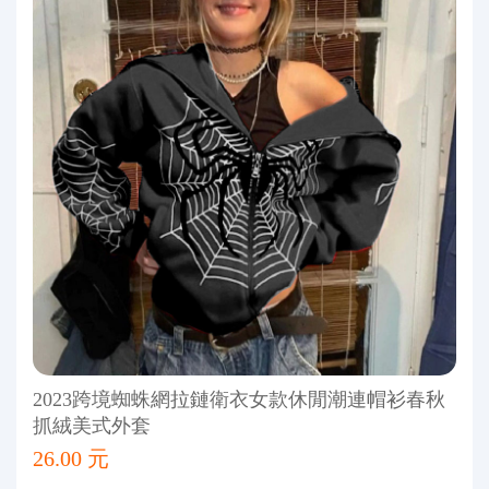
2023跨境蜘蛛網拉鏈衛衣女款休閒潮連帽衫春秋
抓絨美式外套
26.00 元