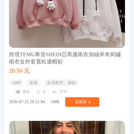
跨境TEMU希音SHEIN亞馬遜衛衣加絨米奇刺繡
衛衣女外套寬松連帽衫
20.50 元
1688
女裝
女式衛衣、絨衫
824
0
27%
2026-07-23 20:21:04
1688
去購買