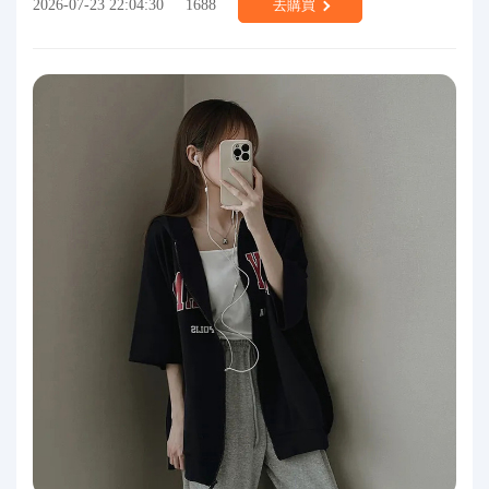
2026-07-23 22:04:30
1688
去購買