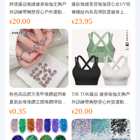
代購問答
跨境爆品無縫健身瑜伽文胸戶
爆款無縫美背瑜伽背心女UV領
外訓練帶胸墊背心戶外運動瑜
條螺紋內衣高彈防震健身上裝
20.00
23.95
伽服女
運動文胸
關於我們
¥
¥
粉色高品肥方美甲堆鑽超閃春
TIK TOK爆品 健身瑜伽文胸戶
夏新款堆堆鑽立體堆鑽球指甲
外訓練帶胸墊背心外貿運動瑜
0.35
20.00
裝飾品
伽服女
¥
¥