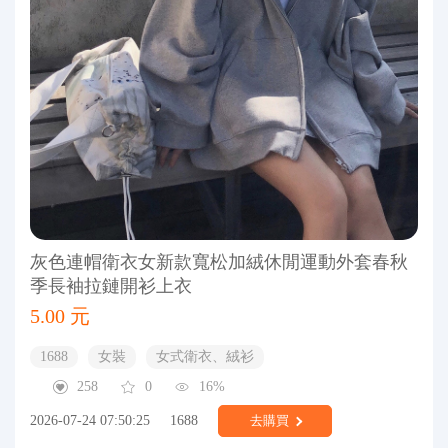
灰色連帽衛衣女新款寬松加絨休閒運動外套春秋
季長袖拉鏈開衫上衣
5.00 元
1688
女裝
女式衛衣、絨衫
258
0
16%
2026-07-24 07:50:25
1688
去購買