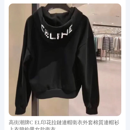
高街潮牌C EL印花拉鏈連帽衛衣外套棉質連帽衫
上衣簡約男女款衛衣