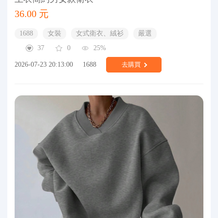
36.00 元
1688
女裝
女式衛衣、絨衫
嚴選
37
0
25%
2026-07-23 20:13:00
1688
去購買