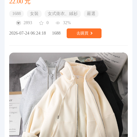
22.00 元
1688
女裝
女式衛衣、絨衫
嚴選
2893
0
32%
2026-07-24 06:24:18
1688
去購買