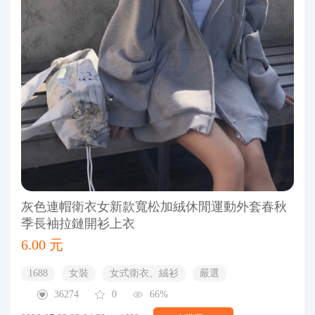
灰色連帽衛衣女新款寬松加絨休閒運動外套春秋
季長袖拉鏈開衫上衣
6.00 元
1688
女裝
女式衛衣、絨衫
嚴選
36274
0
66%