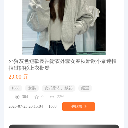
外貿灰色短款長袖衛衣外套女春秋新款小衆連帽
拉鏈開衫上衣批發
29.00 元
1688
女裝
女式衛衣、絨衫
嚴選
304
0
22%
2026-07-23 20:15:04
1688
去購買