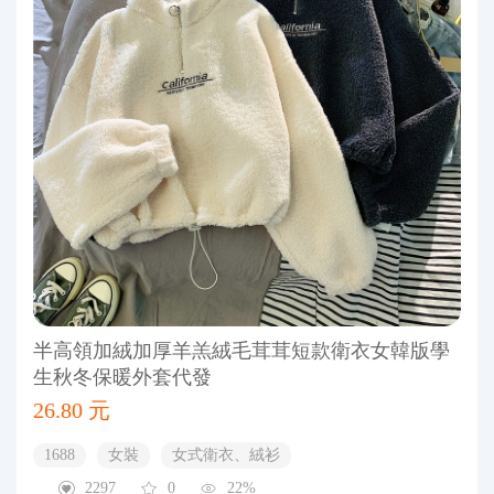
半高領加絨加厚羊羔絨毛茸茸短款衛衣女韓版學
生秋冬保暖外套代發
26.80 元
1688
女裝
女式衛衣、絨衫
2297
0
22%