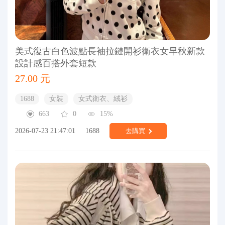
美式復古白色波點長袖拉鏈開衫衛衣女早秋新款
設計感百搭外套短款
27.00 元
1688
女裝
女式衛衣、絨衫
663
0
15%
2026-07-23 21:47:01
1688
去購買