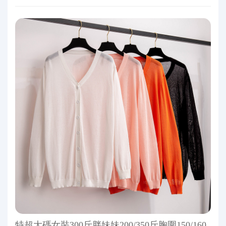
特超大碼女裝300斤胖妹妹200/350斤胸圍150/160