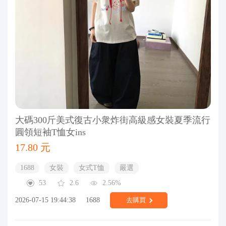
大碼300斤美式復古小衆炸街高級感女裝夏季流行
圓領短袖T恤女ins
17.80 元
1688
女裝
女式T恤
嚴選
53
2.6
2.56%
2026-07-15 19:44:38
1688
去購買