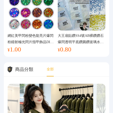
網紅美甲閃粉變色龍亮片爆閃
大王扇貼鑽SS4號AB裸鑽鑽石
粉鐳射極光閃片指甲飾品DIY
爆閃透明平底鑽圓鑽玻璃水鑽
1.00
0.80
手工流麻
美甲鑽飾
¥
¥
商品分類
全部