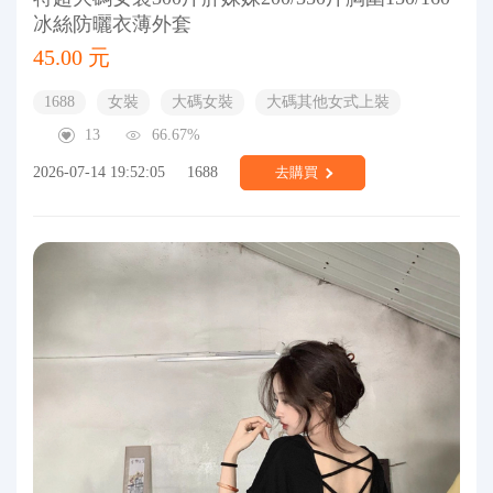
冰絲防曬衣薄外套
45.00 元
1688
女裝
大碼女裝
大碼其他女式上裝
13
66.67%
2026-07-14 19:52:05
1688
去購買