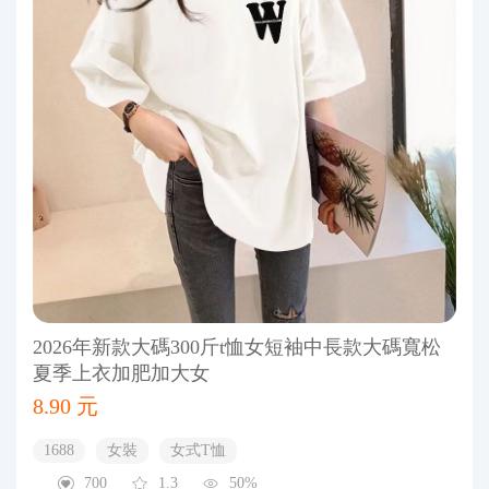
2026年新款大碼300斤t恤女短袖中長款大碼寬松
夏季上衣加肥加大女
8.90 元
1688
女裝
女式T恤
700
1.3
50%