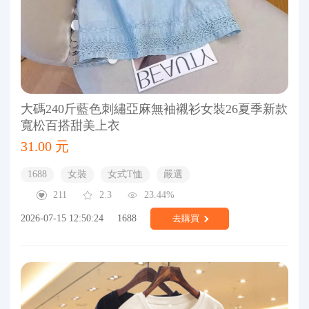
大碼240斤藍色刺繡亞麻無袖襯衫女裝26夏季新款
寬松百搭甜美上衣
31.00 元
1688
女裝
女式T恤
嚴選
211
2.3
23.44%
2026-07-15 12:50:24
1688
去購買