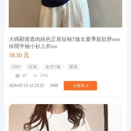
大碼顯瘦遮肉純色正肩短袖T恤女夏季新款胖mm
休閒半袖小衫上衣ins
18.50 元
1688
女裝
女式T恤
嚴選
41
25%
2026-07-15 12:23:23
1688
去購買