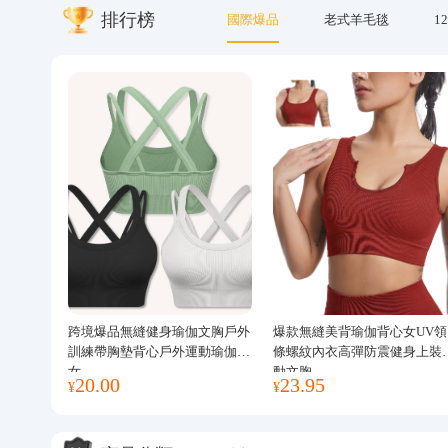
排行榜
國際爆品
老式羊毛毯
12
關於我們
跨境爆品無縫健身瑜伽文胸戶外
爆款無縫美背瑜伽背心女UV領
訓練帶胸墊背心戶外運動瑜伽服
條螺紋內衣高彈防震健身上裝
女
動文胸
20.00
23.95
¥
¥