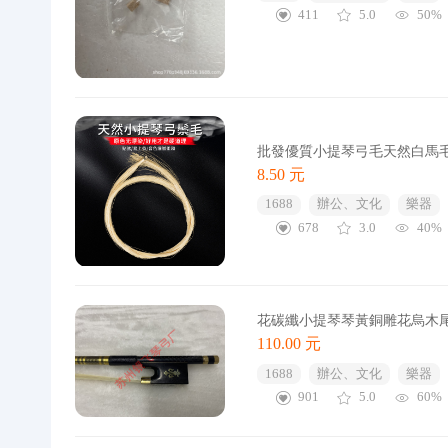
411
5.0
50%
批發優質小提琴弓毛天然白馬
8.50 元
1688
辦公、文化
樂器
678
3.0
40%
花碳纖小提琴琴黃銅雕花烏木
110.00 元
1688
辦公、文化
樂器
901
5.0
60%