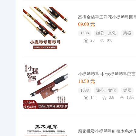
高檔金絲手工洋花小提琴弓圓
69.00 元
1688
辦公、文化
樂器
20
0%
小提琴琴弓 中/大提琴琴弓巴西
18.50 元
1688
辦公、文化
樂器
144
3.6
18%
廠家批發小提琴弓紅檀木烏木