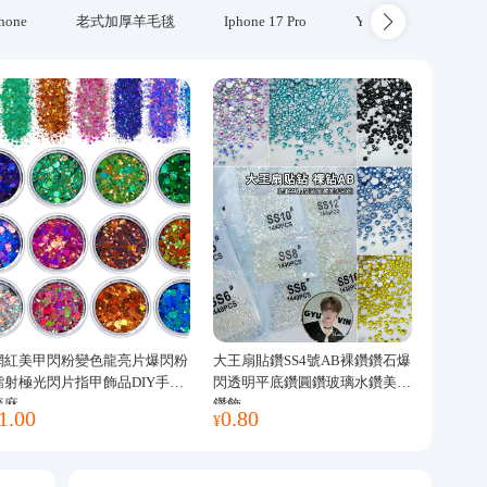
hone
老式加厚羊毛毯
Iphone 17 Pro
Yubikey
防火
網紅美甲閃粉變色龍亮片爆閃粉
大王扇貼鑽SS4號AB裸鑽鑽石爆
鐳射極光閃片指甲飾品DIY手工
閃透明平底鑽圓鑽玻璃水鑽美甲
流麻
鑽飾
1.00
0.80
¥