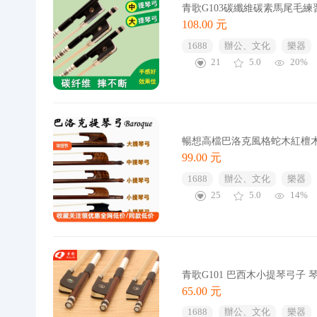
青歌G103碳纖維碳素馬尾毛
108.00 元
1688
辦公、文化
樂器
21
5.0
20%
暢想高檔巴洛克風格蛇木紅檀木
99.00 元
1688
辦公、文化
樂器
25
5.0
14%
青歌G101 巴西木小提琴弓子
65.00 元
1688
辦公、文化
樂器