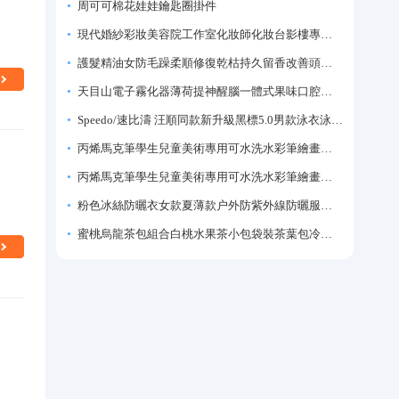
周可可棉花娃娃鑰匙圈掛件
現代婚紗彩妝美容院工作室化妝師化妝台影樓專業化妝師專用梳妝台
護髮精油女防毛躁柔順修復乾枯持久留香改善頭髮毛躁柔順劑神器
天目山電子霧化器薄荷提神醒腦一體式果味口腔噴霧吸入式戒煙神器
Speedo/速比濤 汪順同款新升級黑標5.0男款泳衣泳褲溫泉游泳套裝
丙烯馬克筆學生兒童美術專用可水洗水彩筆繪畫彩色塗鴉畫筆不透色可疊色防水手繪diy丙烯顏料筆水性填色筆
丙烯馬克筆學生兒童美術專用可水洗水彩筆繪畫彩色塗鴉畫筆不透色可疊色防水手繪diy丙烯顏料筆水性填色筆
粉色冰絲防曬衣女款夏薄款户外防紫外線防曬服修身緊身短外套上衣
蜜桃烏龍茶包組合白桃水果茶小包袋裝茶葉包冷泡茶泡水喝的東西