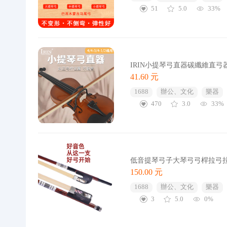
51
5.0
33%
IRIN小提琴弓直器碳纖維直
41.60 元
1688
辦公、文化
樂器
470
3.0
33%
低音提琴弓子大琴弓弓桿拉弓
150.00 元
1688
辦公、文化
樂器
3
5.0
0%