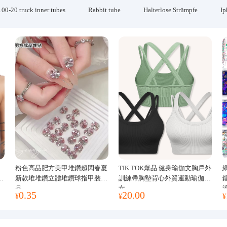
.00-20 truck inner tubes
Rabbit tube
Halterlose Strümpfe
Ip
粉色高品肥方美甲堆鑽超閃春夏
TIK TOK爆品 健身瑜伽文胸戶外
運
新款堆堆鑽立體堆鑽球指甲裝飾
訓練帶胸墊背心外貿運動瑜伽服
品
女
0.35
20.00
¥
¥
¥