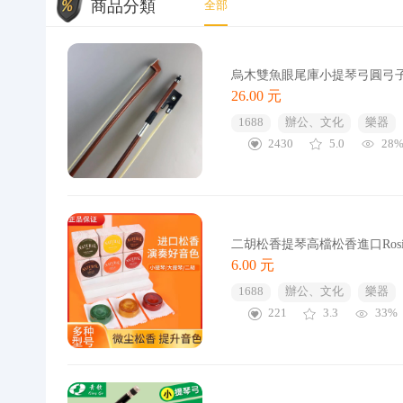
商品分類
全部
烏木雙魚眼尾庫小提琴弓圓弓子練
26.00 元
1688
辦公、文化
樂器
2430
5.0
28
二胡松香提琴高檔松香進口Ro
6.00 元
1688
辦公、文化
樂器
221
3.3
33%