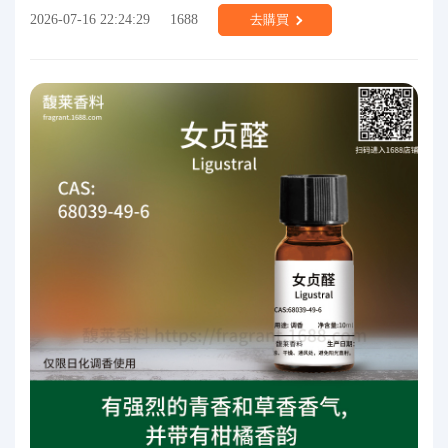
2026-07-16 22:24:29
1688
去購買