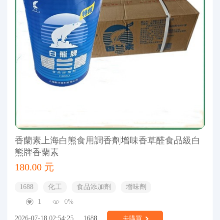
香蘭素上海白熊食用調香劑增味香草醛食品級白
熊牌香蘭素
180.00 元
1688
化工
食品添加劑
增味劑
1
0%
2026-07-18 02:54:25
1688
去購買