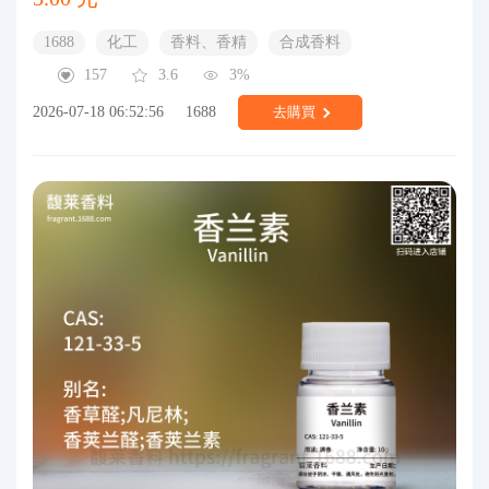
1688
化工
香料、香精
合成香料
157
3.6
3%
2026-07-18 06:52:56
1688
去購買