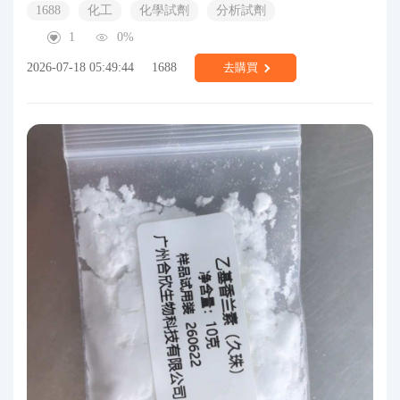
1688
化工
化學試劑
分析試劑
1
0%
2026-07-18 05:49:44
1688
去購買