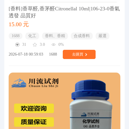
[香料]香草醛,香茅醛Citronellal 10ml|106-23-0香氣
透發 品質好
15.00 元
1688
化工
香料、香精
合成香料
嚴選
31
3.0
0%
2026-07-18 00:59:03
1688
去購買