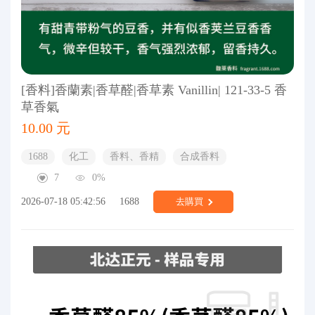
[香料]香蘭素|香草醛|香草素 Vanillin| 121-33-5 香
草香氣
10.00 元
1688
化工
香料、香精
合成香料
7
0%
2026-07-18 05:42:56
1688
去購買