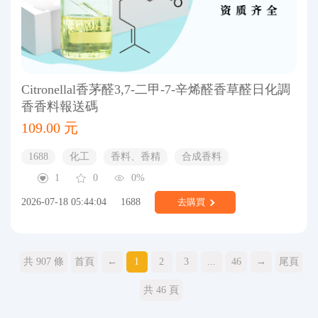
Citronellal香茅醛3,7-二甲-7-辛烯醛香草醛日化調
香香料報送碼
109.00 元
1688
化工
香料、香精
合成香料
1
0
0%
2026-07-18 05:44:04
1688
去購買
共 907 條
首頁
←
1
2
3
...
46
→
尾頁
共 46 頁