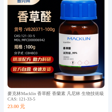
麥克林Macklin 香草醛 香蘭素 凡尼林 生物技術級
CAS: 121-33-5
23.00 元