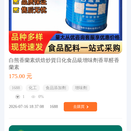
白熊香蘭素烘焙炒貨日化食品級增味劑香草醛香
蘭素
175.00 元
1688
化工
食品添加劑
增味劑
1
0%
2026-07-16 18:37:08
1688
去購買