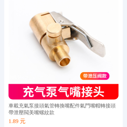
車載充氣泵接頭氣管轉換嘴配件氣門嘴帽轉接頭
帶泄壓閥美嘴螺紋款
1.89 元