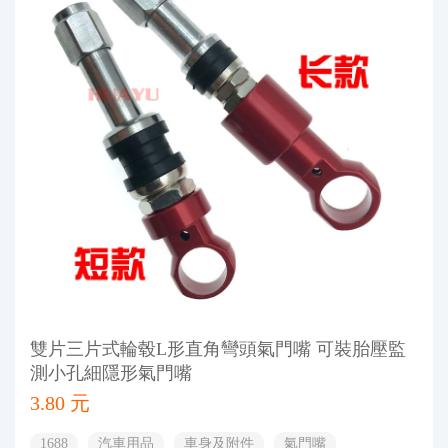
雙片三片式輪毂L形直角彎頭氣門嘴 可裝胎壓監
測小孔細隱形氣門嘴
3.80 元
1688
汽車用品
車身及附件
氣門嘴