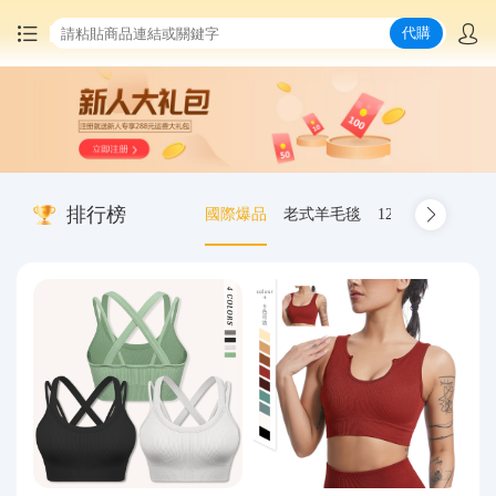
代購
首頁
中國商品代購
排行榜
國際爆品
老式羊毛毯
12.00-20 truck inn
集運服務
爆品推薦
查詢運單
最新公告
物流資訊