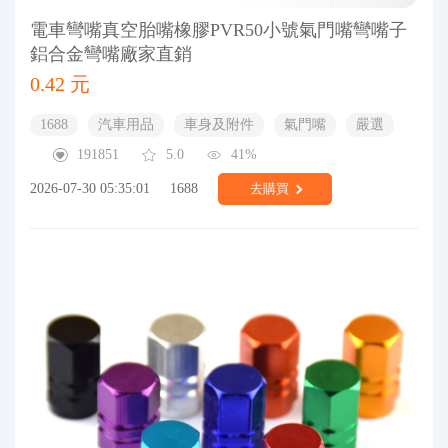
電車彎嘴真空胎嘴橡膠PVR50小號氣門嘴彎嘴子
鋁合金彎嘴廠家直銷
0.42 元
1688
汽車用品
車身及附件
氣門嘴
嚴選
191851
5.0
41%
2026-07-30 05:35:01
1688
去購買