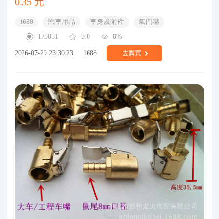
0.35 元
1688
汽車用品
車身及附件
氣門嘴
175851
5.0
8%
2026-07-29 23:30:23
1688
去購買