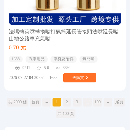
法嘴轉英嘴轉換嘴打氣筒延長管接頭法嘴延長嘴
山地公路車充氣嘴
0.70 元
1688
汽車用品
車身及附件
氣門嘴
9211
5.0
33%
2026-07-27 04:30:07
1688
去購買
共 2000 條
首頁
←
1
2
3
...
100
→
尾頁
共 100 頁