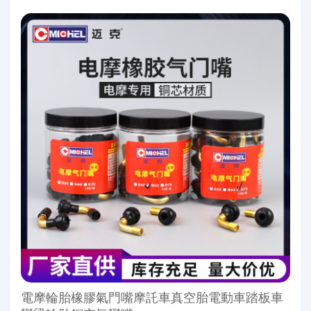
電摩輪胎橡膠氣門嘴摩託車真空胎電動車踏板車