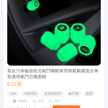
新款汽車輪胎夜光氣門嘴帽車用車載氣嘴蓋全車
類通用氣門芯嘴蓋帽
0.23 元
1688
汽車用品
車身及附件
氣門嘴
嚴選
84326
3.0
25%