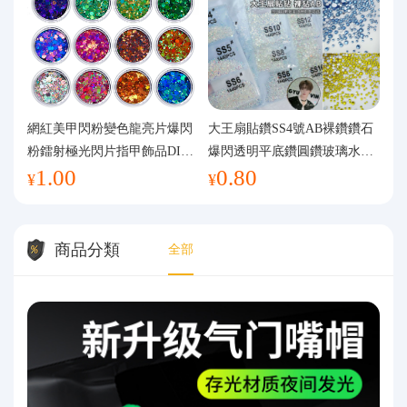
網紅美甲閃粉變色龍亮片爆閃
大王扇貼鑽SS4號AB裸鑽鑽石
粉鐳射極光閃片指甲飾品DIY
爆閃透明平底鑽圓鑽玻璃水鑽
1.00
0.80
手工流麻
美甲鑽飾
¥
¥
商品分類
全部