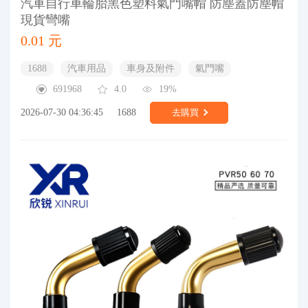
汽車自行車輪胎黑色塑料氣門嘴帽 防塵蓋防塵帽
現貨彎嘴
0.01 元
1688
汽車用品
車身及附件
氣門嘴
691968
4.0
19%
2026-07-30 04:36:45
1688
去購買