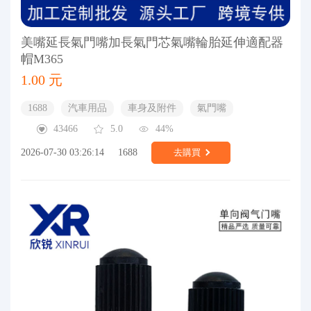
美嘴延長氣門嘴加長氣門芯氣嘴輪胎延伸適配器
帽M365
1.00 元
1688
汽車用品
車身及附件
氣門嘴
43466
5.0
44%
2026-07-30 03:26:14
1688
去購買