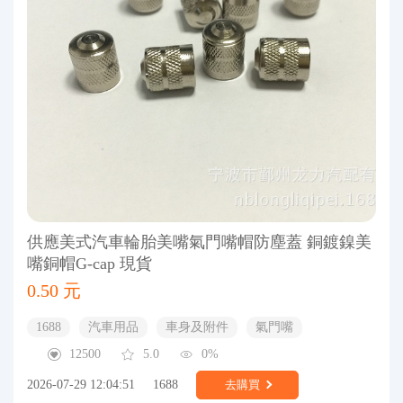
供應美式汽車輪胎美嘴氣門嘴帽防塵蓋 銅鍍鎳美
嘴銅帽G-cap 現貨
0.50 元
1688
汽車用品
車身及附件
氣門嘴
12500
5.0
0%
2026-07-29 12:04:51
1688
去購買