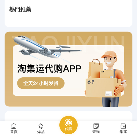
熱門推薦
最新好價
熱門好價
代購
首頁
爆品
查詢
集運