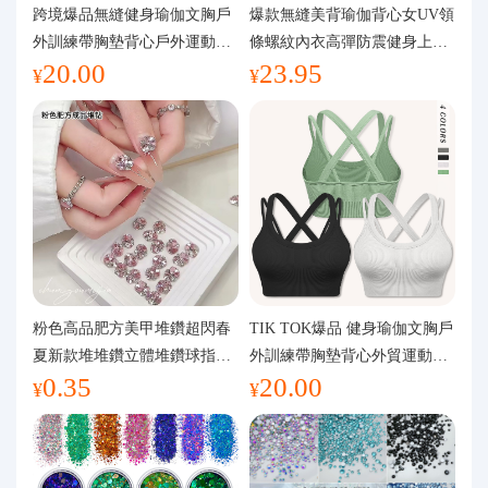
代購問答
跨境爆品無縫健身瑜伽文胸戶
爆款無縫美背瑜伽背心女UV領
外訓練帶胸墊背心戶外運動瑜
條螺紋內衣高彈防震健身上裝
20.00
23.95
伽服女
運動文胸
關於我們
¥
¥
粉色高品肥方美甲堆鑽超閃春
TIK TOK爆品 健身瑜伽文胸戶
夏新款堆堆鑽立體堆鑽球指甲
外訓練帶胸墊背心外貿運動瑜
0.35
20.00
裝飾品
伽服女
¥
¥