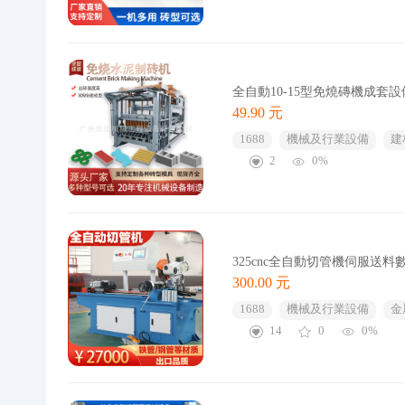
全自動10-15型免燒磚機成
49.90 元
1688
機械及行業設備
建
2
0%
325cnc全自動切管機伺服送
300.00 元
1688
機械及行業設備
金
14
0
0%