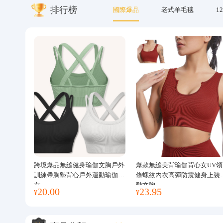
排行榜
國際爆品
老式羊毛毯
12
關於我們
跨境爆品無縫健身瑜伽文胸戶外
爆款無縫美背瑜伽背心女UV領
訓練帶胸墊背心戶外運動瑜伽服
條螺紋內衣高彈防震健身上裝
女
動文胸
20.00
23.95
¥
¥