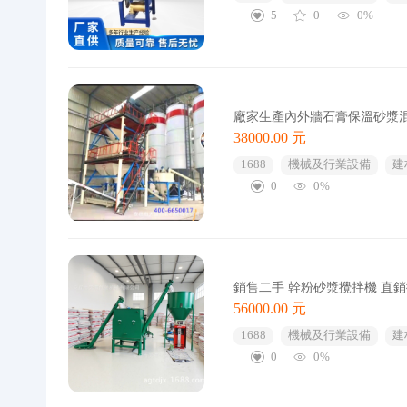
5
0
0%
廠家生產內外牆石膏保溫砂漿
38000.00 元
1688
機械及行業設備
建
0
0%
銷售二手 幹粉砂漿攪拌機 直
56000.00 元
1688
機械及行業設備
建
0
0%