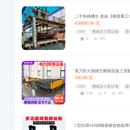
二手制磚機生 產線【國發重工
450000.00 元
1688
機械及行業設備
建
0
0%
電力防火牆鏤空圍牆混凝土震
100.00 元
1688
機械及行業設備
建
154
0
0%
C型扣環SR8綁雞籠槍寵物籠