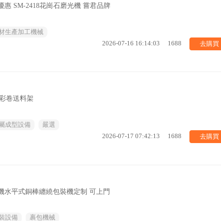
 SM-2418花崗石磨光機 嘗君品牌
材生產加工機械
去購買
2026-07-16 16:14:03
1688
材彩卷送料架
屬成型設備
嚴選
去購買
2026-07-17 07:42:13
1688
機水平式銅棒纏繞包裝機定制 可上門
裝設備
裹包機械