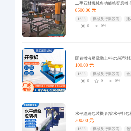
二手石材機械多功能搖臂磨機 優惠
8500.00 元
1688
機械及行業設備
建
0
0%
開卷機液壓電動上料架5噸型
100.00 元
1688
機械及行業設備
金
0
0
0%
水平纏繞包裝機 鋁管水平打包
300.00 元
1688
機械及行業設備
包