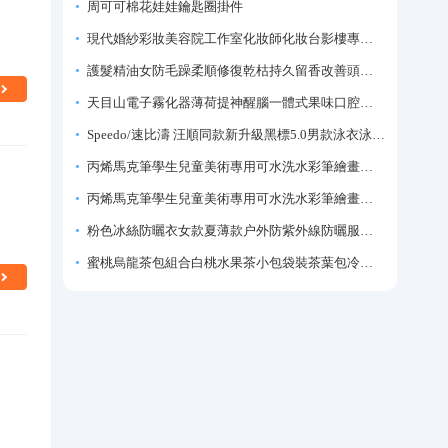
周可可棉花娃娃鑰匙圈掛件
現代婚紗彩妝美容院工作室化妝師化妝台影樓專業化妝師專用梳妝台
護髮精油女防毛躁柔順修復乾枯持久留香改善頭髮毛躁柔順劑神器
天目山電子霧化器薄荷提神醒腦一體式果味口腔噴霧吸入式戒煙神器
Speedo/速比濤 汪順同款新升級黑標5.0男款泳衣泳褲溫泉游泳套裝
丙烯馬克筆學生兒童美術專用可水洗水彩筆繪畫彩色塗鴉畫筆不透色可疊色防水手繪diy丙烯顏料筆水性填色筆
丙烯馬克筆學生兒童美術專用可水洗水彩筆繪畫彩色塗鴉畫筆不透色可疊色防水手繪diy丙烯顏料筆水性填色筆
粉色冰絲防曬衣女款夏薄款户外防紫外線防曬服修身緊身短外套上衣
蜜桃烏龍茶包組合白桃水果茶小包袋裝茶葉包冷泡茶泡水喝的東西