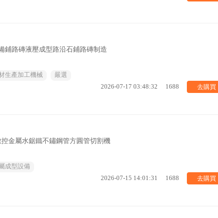
套設備鋪路磚液壓成型路沿石鋪路磚制造
材生產加工機械
嚴選
去購買
2026-07-17 03:48:32
1688
料數控金屬水鋸鐵不鏽鋼管方圓管切割機
屬成型設備
去購買
2026-07-15 14:01:31
1688