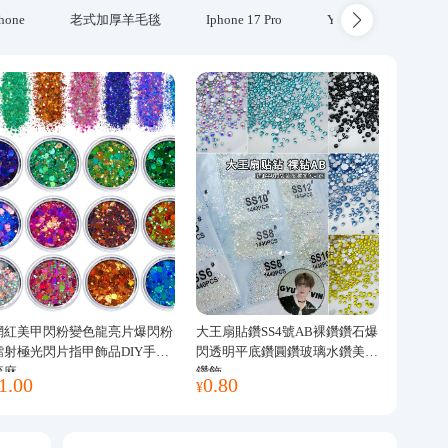
hone
老式加厚羊毛毯
Iphone 17 Pro
Yubikey
防火
網紅美甲閃粉變色龍亮片爆閃粉
大王扇貼鑽SS4號AB裸鑽鑽石爆
鐳射極光閃片指甲飾品DIY手工
閃透明平底鑽圓鑽玻璃水鑽美甲
流麻
鑽飾
1.00
0.80
¥