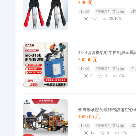
4.80 元
1688
機械及行業設備
建
497
38.46%
315B切管機氣動半自動無金
300.00 元
1688
機械及行業設備
金
9
0
0%
全自動液壓免燒磚機設備空心
1000.00 元
1688
機械及行業設備
建
14
0
0%