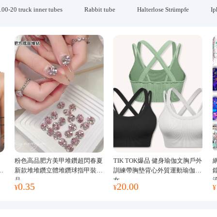
.00-20 truck inner tubes
Rabbit tube
Halterlose Strümpfe
Ip
粉色高品肥方美甲堆鑽超閃春夏
TIK TOK爆品 健身瑜伽文胸戶外
運
新款堆堆鑽立體堆鑽球指甲裝飾
訓練帶胸墊背心外貿運動瑜伽服
品
女
0.35
20.00
¥
¥
¥