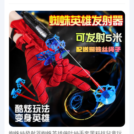
蜘蛛絲發射器蜘蛛英雄俠吐絲手套黑科技兒童玩