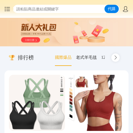
代購
首頁
中國商品代購
排行榜
國際爆品
老式羊毛毯
12.00-20 truck inn
集運服務
爆品推薦
查詢運單
最新公告
物流資訊