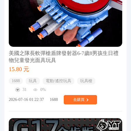
美國之隊長軟彈槍盾牌發射器6-7歲8男孩生日禮
物兒童發光面具玩具
15.80 元
1688
玩具
電動/遙控玩具
玩具槍
31
0%
2026-07-16 01:22:37
1688
去購買