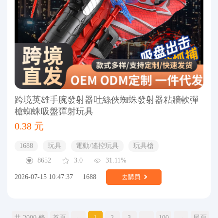
跨境英雄手腕發射器吐絲俠蜘蛛發射器粘牆軟彈
槍蜘蛛吸盤彈射玩具
0.38 元
1688
玩具
電動/遙控玩具
玩具槍
8652
3.0
31.11%
2026-07-15 10:47:37
1688
去購買
共 2000 條
首頁
←
1
2
3
...
100
→
尾頁