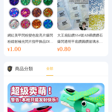
網紅美甲閃粉變色龍亮片爆閃
大王扇貼鑽SS4號AB裸鑽鑽石
粉鐳射極光閃片指甲飾品DIY
爆閃透明平底鑽圓鑽玻璃水鑽
1.00
0.80
手工流麻
美甲鑽飾
¥
¥
商品分類
全部