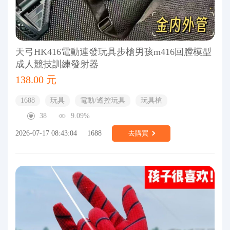
天弓HK416電動連發玩具步槍男孩m416回膛模型
成人競技訓練發射器
138.00 元
1688
玩具
電動/遙控玩具
玩具槍
38
9.09%
2026-07-17 08:43:04
1688
去購買