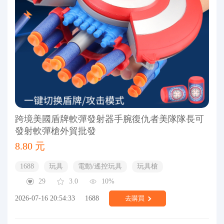
跨境美國盾牌軟彈發射器手腕復仇者美隊隊長可
發射軟彈槍外貿批發
8.80 元
1688
玩具
電動/遙控玩具
玩具槍
29
3.0
10%
2026-07-16 20:54:33
1688
去購買