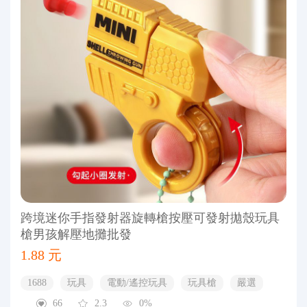
跨境迷你手指發射器旋轉槍按壓可發射拋殼玩具
槍男孩解壓地攤批發
1.88 元
1688
玩具
電動/遙控玩具
玩具槍
嚴選
66
2.3
0%