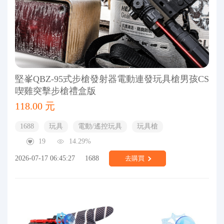
堅峯QBZ-95式步槍發射器電動連發玩具槍男孩CS
喫雞突擊步槍禮盒版
118.00 元
1688
玩具
電動/遙控玩具
玩具槍
19
14.29%
2026-07-17 06:45:27
1688
去購買