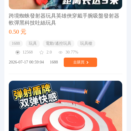
跨境蜘蛛發射器玩具英雄俠穿戴手腕吸盤發射器
軟彈黑科技吐絲玩具
0.50 元
1688
玩具
電動/遙控玩具
玩具槍
12568
2.0
30.77%
2026-07-17 00:59:04
1688
去購買