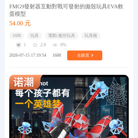
FMG9發射器互動對戰可發射的拋殼玩具EVA軟
蛋模型
54.00 元
1688
玩具
電動/遙控玩具
玩具槍
1
2.0
0%
2026-07-15 17:19:54
1688
去購買