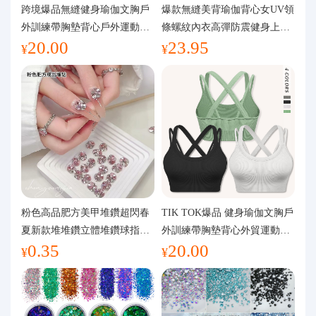
代購問答
跨境爆品無縫健身瑜伽文胸戶
爆款無縫美背瑜伽背心女UV領
外訓練帶胸墊背心戶外運動瑜
條螺紋內衣高彈防震健身上裝
20.00
23.95
伽服女
運動文胸
關於我們
¥
¥
粉色高品肥方美甲堆鑽超閃春
TIK TOK爆品 健身瑜伽文胸戶
夏新款堆堆鑽立體堆鑽球指甲
外訓練帶胸墊背心外貿運動瑜
0.35
20.00
裝飾品
伽服女
¥
¥