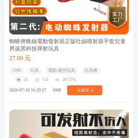
蜘蛛俠蛛絲電動發射器正版吐絲噴射器手套兒童
男孩黑科技彈射玩具
27.00 元
1688
玩具
電動/遙控玩具
玩具槍
21
3.0
28.57%
2026-07-16 16:29:27
1688
去購買