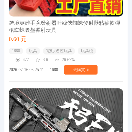
跨境英雄手腕發射器吐絲俠蜘蛛發射器粘牆軟彈
槍蜘蛛吸盤彈射玩具
0.60 元
1688
玩具
電動/遙控玩具
玩具槍
477
3.6
26.67%
2026-07-16 08:25:11
1688
去購買