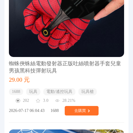
蜘蛛俠蛛絲電動發射器正版吐絲噴射器手套兒童
男孩黑科技彈射玩具
29.00 元
1688
玩具
電動/遙控玩具
玩具槍
202
3.0
28.21%
2026-07-17 06:04:43
1688
去購買