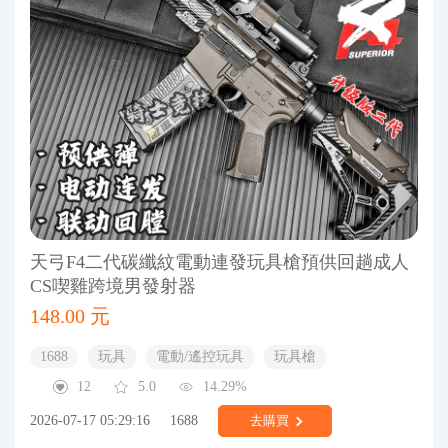
天弓F4二代碳纖紋電動連發玩具槍預供回趟成人
CS喫雞跨境男發射器
148.00 元
1688
玩具
電動/遙控玩具
玩具槍
12
5.0
14.29%
2026-07-17 05:29:16
1688
去購買