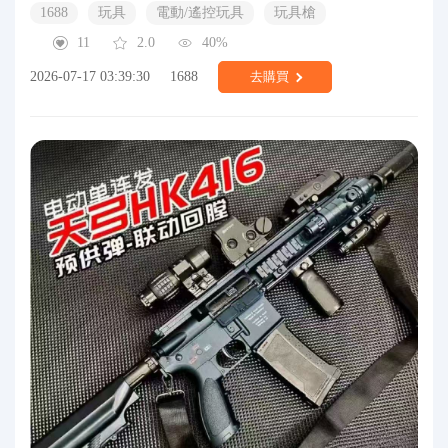
1688
玩具
電動/遙控玩具
玩具槍
11
2.0
40%
2026-07-17 03:39:30
1688
去購買