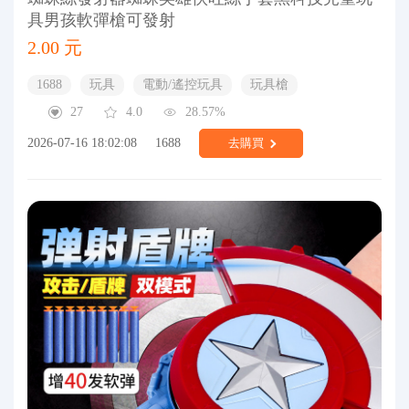
具男孩軟彈槍可發射
2.00 元
1688
玩具
電動/遙控玩具
玩具槍
27
4.0
28.57%
2026-07-16 18:02:08
1688
去購買