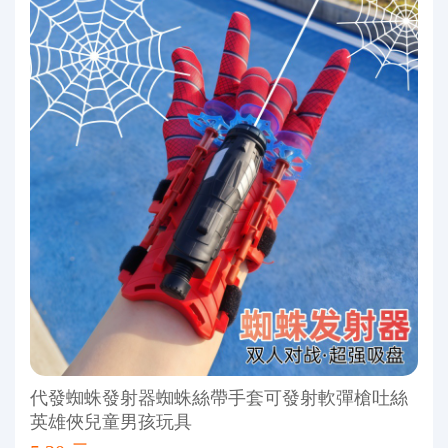
代發蜘蛛發射器蜘蛛絲帶手套可發射軟彈槍吐絲
英雄俠兒童男孩玩具