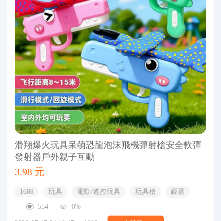
滑翔爆火玩具呆萌恐龍泡沫飛機彈射槍安全軟彈
發射器戶外親子互動
3.98 元
1688
玩具
電動/遙控玩具
玩具槍
嚴選
554
0%