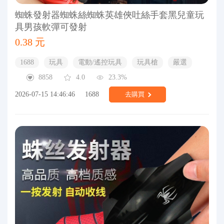
蜘蛛發射器蜘蛛絲蜘蛛英雄俠吐絲手套黑兒童玩
具男孩軟彈可發射
0.38 元
1688
玩具
電動/遙控玩具
玩具槍
嚴選
8858
4.0
23.3%
2026-07-15 14:46:46
1688
去購買