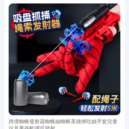
跨境蜘蛛發射器蜘蛛絲蜘蛛英雄俠吐絲手套兒童
玩具男孩軟彈可發射