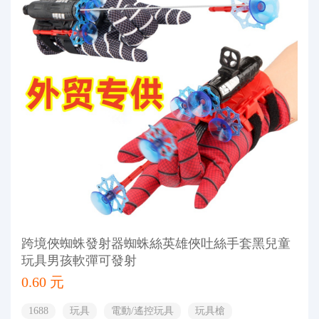
跨境俠蜘蛛發射器蜘蛛絲英雄俠吐絲手套黑兒童
玩具男孩軟彈可發射
0.60 元
1688
玩具
電動/遙控玩具
玩具槍