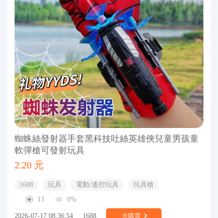
蜘蛛絲發射器手套黑科技吐絲英雄俠兒童男孩童
軟彈槍可發射玩具
2.20 元
1688
玩具
電動/遙控玩具
玩具槍
13
0%
2026-07-17 08:36:54
1688
去購買