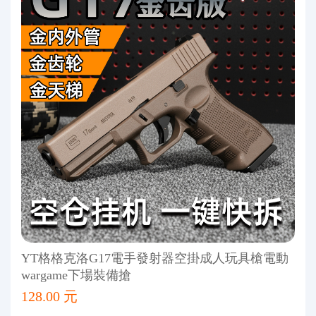
YT格格克洛G17電手發射器空掛成人玩具槍電動
wargame下場裝備搶
128.00 元