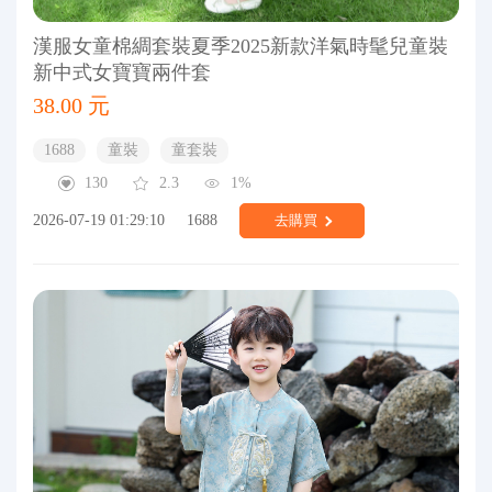
漢服女童棉綢套裝夏季2025新款洋氣時髦兒童裝
新中式女寶寶兩件套
38.00 元
1688
童裝
童套裝
130
2.3
1%
2026-07-19 01:29:10
1688
去購買