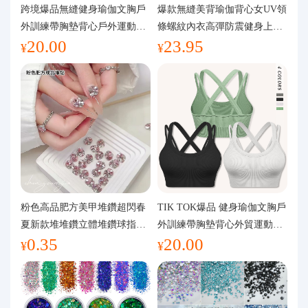
代購問答
跨境爆品無縫健身瑜伽文胸戶
爆款無縫美背瑜伽背心女UV領
外訓練帶胸墊背心戶外運動瑜
條螺紋內衣高彈防震健身上裝
20.00
23.95
伽服女
運動文胸
關於我們
¥
¥
粉色高品肥方美甲堆鑽超閃春
TIK TOK爆品 健身瑜伽文胸戶
夏新款堆堆鑽立體堆鑽球指甲
外訓練帶胸墊背心外貿運動瑜
0.35
20.00
裝飾品
伽服女
¥
¥