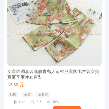
女童綿綢套裝漢服青島人造棉兒童國風古裝女寶
寶夏季兩件套唐裝
32.50 元
1688
童裝
童套裝
1140
3.3
10%