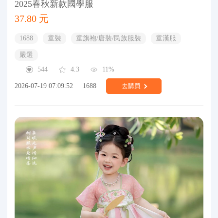
2025春秋新款國學服
37.80 元
1688
童裝
童旗袍/唐裝/民族服裝
童漢服
嚴選
544
4.3
11%
2026-07-19 07:09:52
1688
去購買