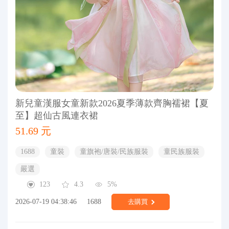
新兒童漢服女童新款2026夏季薄款齊胸襦裙【夏
至】超仙古風連衣裙
51.69 元
1688
童裝
童旗袍/唐裝/民族服裝
童民族服裝
嚴選
123
4.3
5%
2026-07-19 04:38:46
1688
去購買