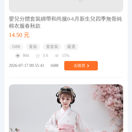
嬰兒分體套裝綁帶和尚服0-6月新生兒四季無骨純
棉衣服春秋款
14.50 元
1688
童裝
童套裝
嚴選
804
3.6
15%
2026-07-17 09:55:41
1688
去購買