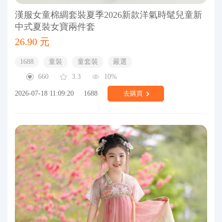
漢服女童棉綢套裝夏季2026新款洋氣時髦兒童新
中式夏裝女寶兩件套
26.90 元
1688
童裝
童套裝
嚴選
660
3.3
10%
2026-07-18 11:09:20
1688
去購買