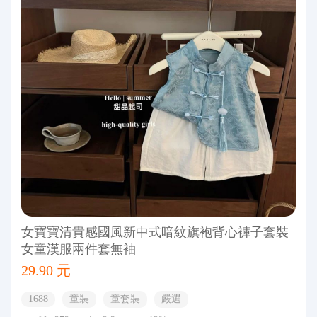
女寶寶清貴感國風新中式暗紋旗袍背心褲子套裝
女童漢服兩件套無袖
29.90 元
1688
童裝
童套裝
嚴選