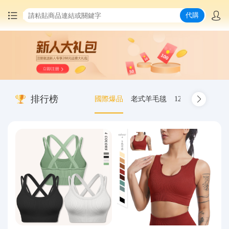
代購
首頁
中國商品代購
排行榜
國際爆品
老式羊毛毯
12.00-20 truck inn
集運服務
爆品推薦
查詢運單
最新公告
物流資訊