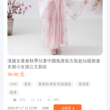
漢服女童春秋季兒童中國風唐裝古裝超仙襦裙連
衣裙小女孩公主新款
30.00 元
1688
童裝
童旗袍/唐裝/民族服裝
童漢服
嚴選
2311
2.6
29%
2026-07-17 15:23:09
1688
去購買