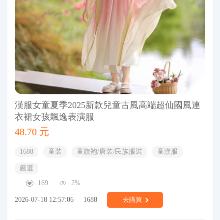
漢服女童夏季2025新款兒童古風高端超仙國風連
衣裙女孩飄逸表演服
48.70 元
1688
童裝
童旗袍/唐裝/民族服裝
童漢服
嚴選
169
2%
2026-07-18 12:57:06
1688
去購買