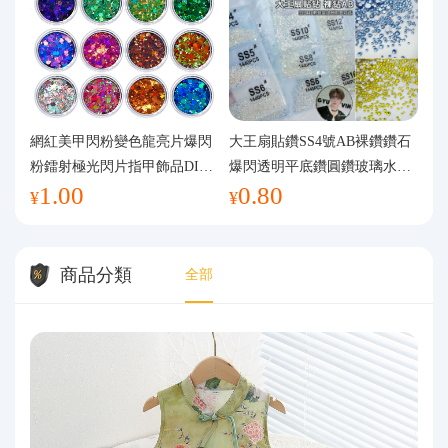
網紅美甲閃粉變色龍亮片爆閃
大王扇貼鑽SS4號AB裸鑽鑽石
粉鐳射極光閃片指甲飾品DIY
爆閃透明平底鑽圓鑽玻璃水鑽
1.00
0.80
手工流麻
美甲鑽飾
¥
¥
商品分類
全部