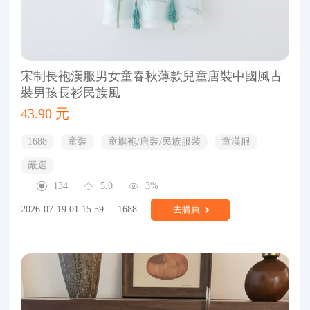
宋制長袍漢服男女童春秋薄款兒童唐裝中國風古
裝男孩長衫民族風
43.90 元
1688
童裝
童旗袍/唐裝/民族服裝
童漢服
嚴選
134
5.0
3%
2026-07-19 01:15:59
1688
去購買