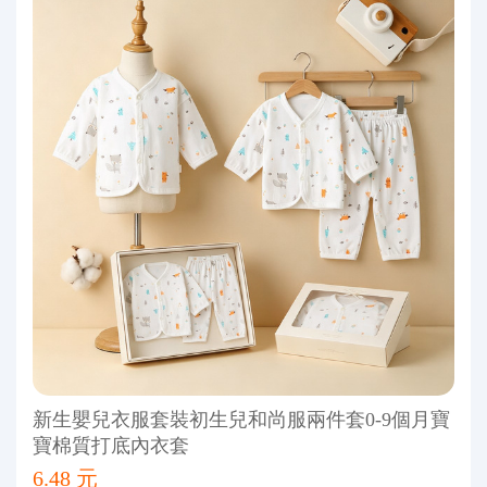
新生嬰兒衣服套裝初生兒和尚服兩件套0-9個月寶
寶棉質打底內衣套
6.48 元