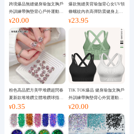
代購問答
跨境爆品無縫健身瑜伽文胸戶
爆款無縫美背瑜伽背心女UV領
外訓練帶胸墊背心戶外運動瑜
條螺紋內衣高彈防震健身上裝
20.00
23.95
伽服女
運動文胸
關於我們
¥
¥
粉色高品肥方美甲堆鑽超閃春
TIK TOK爆品 健身瑜伽文胸戶
夏新款堆堆鑽立體堆鑽球指甲
外訓練帶胸墊背心外貿運動瑜
0.35
20.00
裝飾品
伽服女
¥
¥