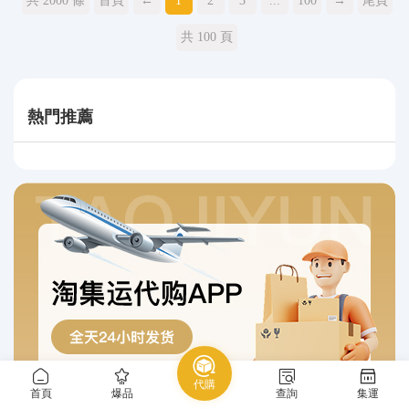
共 2000 條
首頁
←
1
2
3
...
100
→
尾頁
共 100 頁
熱門推薦
代購
首頁
爆品
查詢
集運