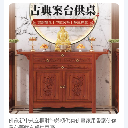
佛龕新中式立櫃財神爺櫃供桌佛臺家用香案佛像
關公菩薩貢桌供奉臺