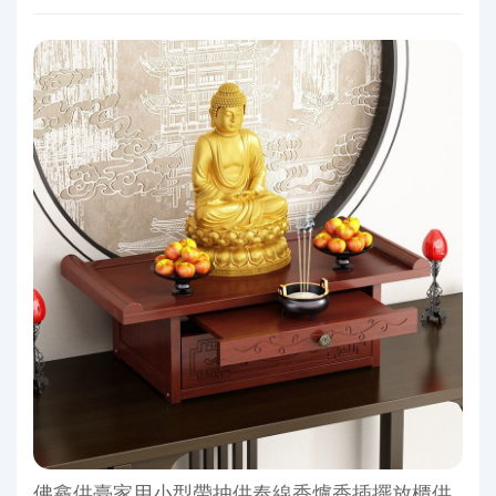
佛龕供臺家用小型帶抽供奉線香爐香插擺放櫃供