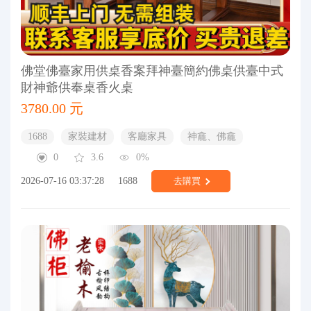
佛堂佛臺家用供桌香案拜神臺簡約佛桌供臺中式
財神爺供奉桌香火桌
3780.00 元
1688
家裝建材
客廳家具
神龕、佛龕
0
3.6
0%
2026-07-16 03:37:28
1688
去購買