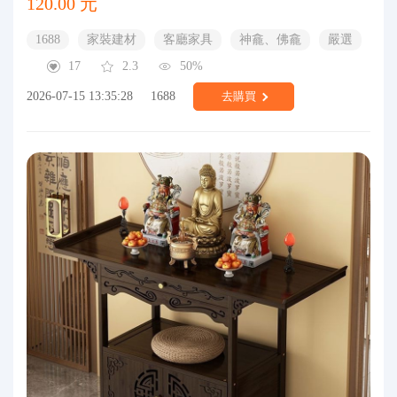
120.00 元
1688
家裝建材
客廳家具
神龕、佛龕
嚴選
17
2.3
50%
2026-07-15 13:35:28
1688
去購買