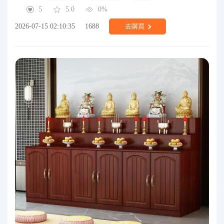
5
5.0
0%
2026-07-15 02:10:35
1688
去購買