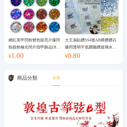
網紅美甲閃粉變色龍亮片爆閃
大王扇貼鑽SS4號AB裸鑽鑽石
粉鐳射極光閃片指甲飾品DIY
爆閃透明平底鑽圓鑽玻璃水鑽
1.00
0.80
手工流麻
美甲鑽飾
¥
¥
商品分類
全部