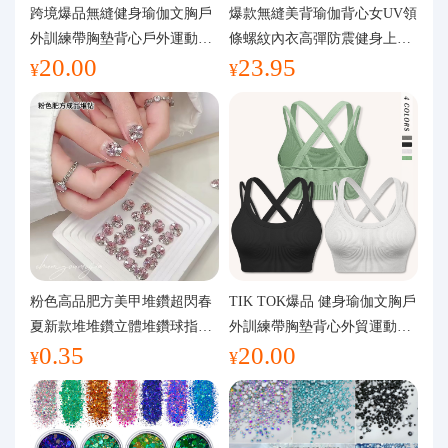
代購問答
跨境爆品無縫健身瑜伽文胸戶
爆款無縫美背瑜伽背心女UV領
外訓練帶胸墊背心戶外運動瑜
條螺紋內衣高彈防震健身上裝
20.00
23.95
伽服女
運動文胸
關於我們
¥
¥
粉色高品肥方美甲堆鑽超閃春
TIK TOK爆品 健身瑜伽文胸戶
夏新款堆堆鑽立體堆鑽球指甲
外訓練帶胸墊背心外貿運動瑜
0.35
20.00
裝飾品
伽服女
¥
¥