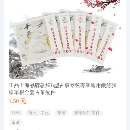
正品上海品牌敦煌B型古箏琴弦專業通用鋼絲弦
線單根全套古箏配件
1.50 元
1688
辦公、文化
樂器
樂器配件/零件
嚴選