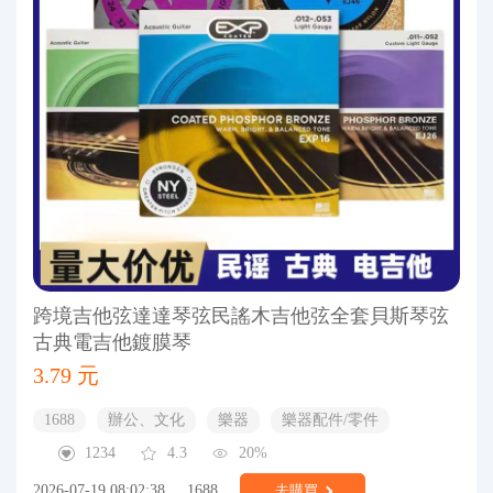
跨境吉他弦達達琴弦民謠木吉他弦全套貝斯琴弦
古典電吉他鍍膜琴
3.79 元
1688
辦公、文化
樂器
樂器配件/零件
1234
4.3
20%
2026-07-19 08:02:38
1688
去購買