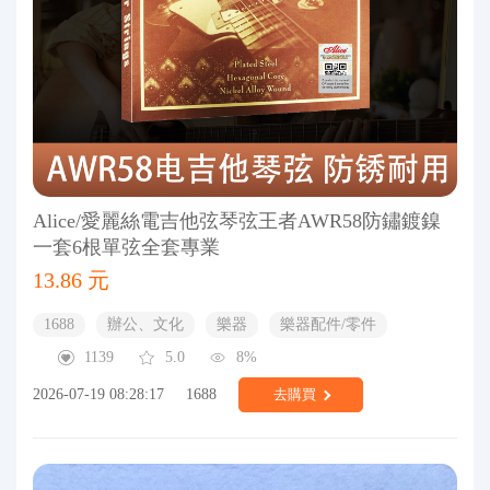
Alice/愛麗絲電吉他弦琴弦王者AWR58防鏽鍍鎳
一套6根單弦全套專業
13.86 元
1688
辦公、文化
樂器
樂器配件/零件
1139
5.0
8%
2026-07-19 08:28:17
1688
去購買