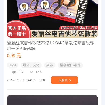
愛麗絲電吉他散裝琴弦1/2/3/4/5單散弦電吉他專
用一弦Alice506
0.99 元
1688
辦公、文化
樂器
樂器配件/零件
1951
12%
2026-07-19 02:44:12
1688
去購買