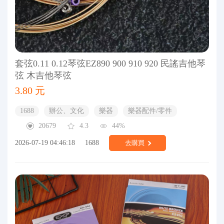
套弦0.11 0.12琴弦EZ890 900 910 920 民謠吉他琴
弦 木吉他琴弦
3.80 元
1688
辦公、文化
樂器
樂器配件/零件
20679
4.3
44%
2026-07-19 04:46:18
1688
去購買