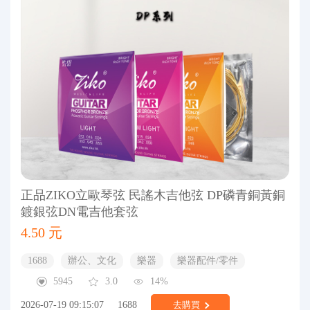
正品ZIKO立歐琴弦 民謠木吉他弦 DP磷青銅黃銅
鍍銀弦DN電吉他套弦
4.50 元
1688
辦公、文化
樂器
樂器配件/零件
5945
3.0
14%
2026-07-19 09:15:07
1688
去購買