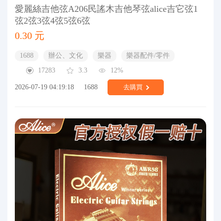
愛麗絲吉他弦A206民謠木吉他琴弦alice吉它弦1
弦2弦3弦4弦5弦6弦
0.30 元
1688
辦公、文化
樂器
樂器配件/零件
17283
3.3
12%
2026-07-19 04:19:18
1688
去購買