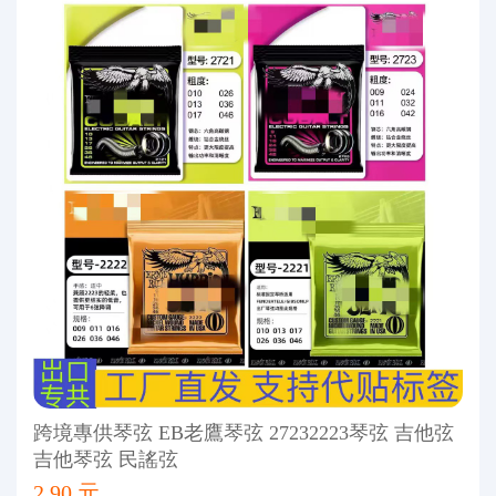
跨境專供琴弦 EB老鷹琴弦 27232223琴弦 吉他弦
吉他琴弦 民謠弦
2.90 元