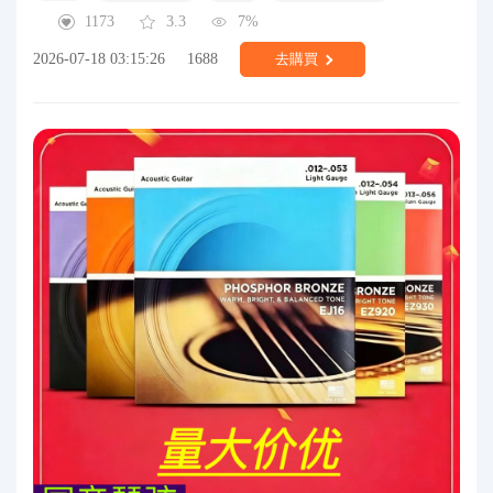
1173
3.3
7%
2026-07-18 03:15:26
1688
去購買