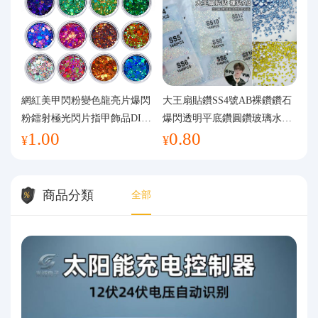
網紅美甲閃粉變色龍亮片爆閃
大王扇貼鑽SS4號AB裸鑽鑽石
粉鐳射極光閃片指甲飾品DIY
爆閃透明平底鑽圓鑽玻璃水鑽
1.00
0.80
手工流麻
美甲鑽飾
¥
¥
商品分類
全部