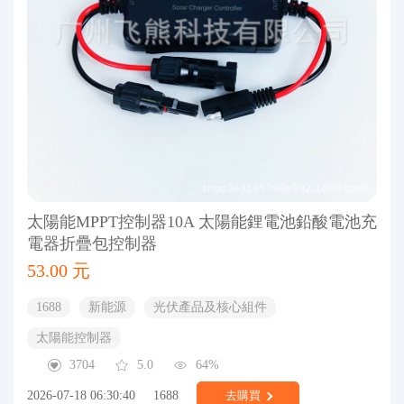
太陽能MPPT控制器10A 太陽能鋰電池鉛酸電池充
電器折疊包控制器
53.00 元
1688
新能源
光伏產品及核心組件
太陽能控制器
3704
5.0
64%
2026-07-18 06:30:40
1688
去購買