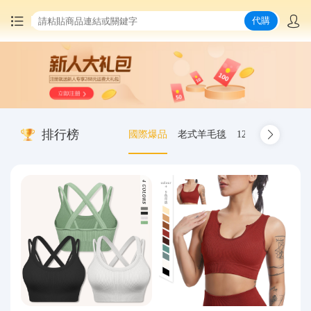
代購
首頁
中國商品代購
排行榜
國際爆品
老式羊毛毯
12.00-20 truck inn
集運服務
爆品推薦
查詢運單
最新公告
物流資訊