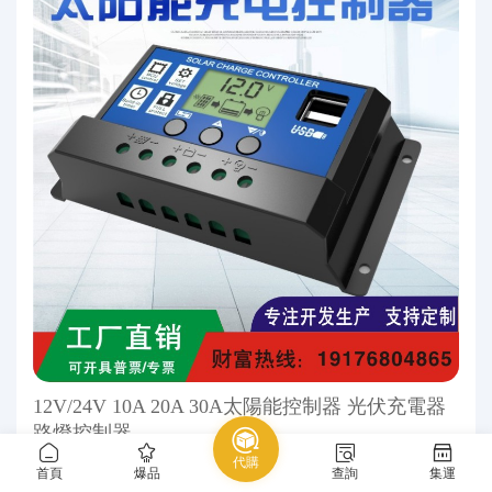
12V/24V 10A 20A 30A太陽能控制器 光伏充電器
路燈控制器
9.00 元
代購
首頁
爆品
查詢
集運