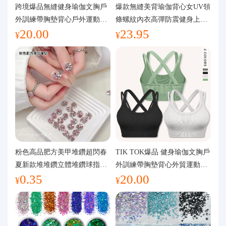
代購問答
跨境爆品無縫健身瑜伽文胸戶
爆款無縫美背瑜伽背心女UV領
外訓練帶胸墊背心戶外運動瑜
條螺紋內衣高彈防震健身上裝
20.00
23.95
伽服女
運動文胸
關於我們
¥
¥
粉色高品肥方美甲堆鑽超閃春
TIK TOK爆品 健身瑜伽文胸戶
夏新款堆堆鑽立體堆鑽球指甲
外訓練帶胸墊背心外貿運動瑜
0.35
20.00
裝飾品
伽服女
¥
¥