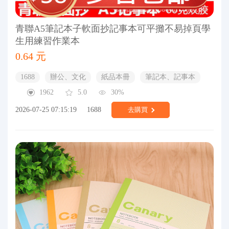
青聯A5筆記本子軟面抄記事本可平攤不易掉頁學
生用練習作業本
0.64 元
1688
辦公、文化
紙品本冊
筆記本、記事本
1962
5.0
30%
2026-07-25 07:15:19
1688
去購買