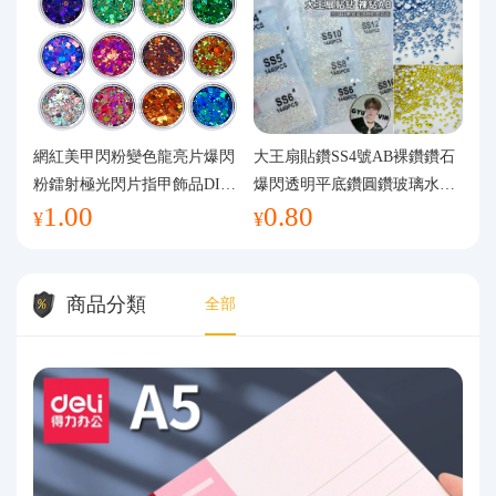
網紅美甲閃粉變色龍亮片爆閃
大王扇貼鑽SS4號AB裸鑽鑽石
粉鐳射極光閃片指甲飾品DIY
爆閃透明平底鑽圓鑽玻璃水鑽
1.00
0.80
手工流麻
美甲鑽飾
¥
¥
商品分類
全部