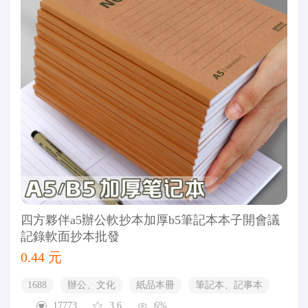
四方夥伴a5辦公軟抄本加厚b5筆記本本子開會議
記錄軟面抄本批發
0.44 元
1688
辦公、文化
紙品本冊
筆記本、記事本
17773
3.6
6%