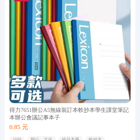
得力7651辦公A5無線裝訂本軟抄本學生課堂筆記
本辦公會議記事本子
0.85 元
1688
辦公、文化
紙品本冊
軟抄本