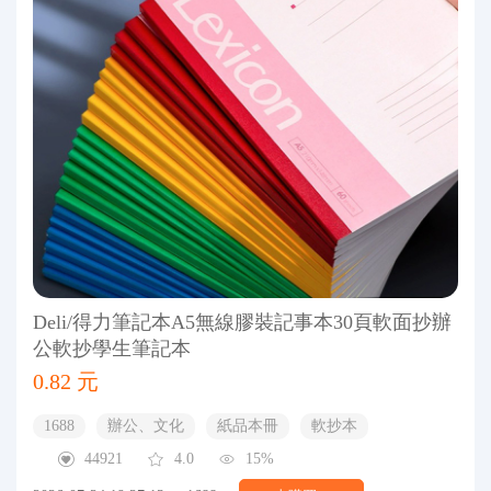
Deli/得力筆記本A5無線膠裝記事本30頁軟面抄辦
公軟抄學生筆記本
0.82 元
1688
辦公、文化
紙品本冊
軟抄本
44921
4.0
15%