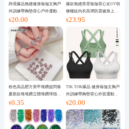
代購問答
跨境爆品無縫健身瑜伽文胸戶
爆款無縫美背瑜伽背心女UV領
外訓練帶胸墊背心戶外運動瑜
條螺紋內衣高彈防震健身上裝
20.00
23.95
伽服女
運動文胸
關於我們
¥
¥
粉色高品肥方美甲堆鑽超閃春
TIK TOK爆品 健身瑜伽文胸戶
夏新款堆堆鑽立體堆鑽球指甲
外訓練帶胸墊背心外貿運動瑜
0.35
20.00
裝飾品
伽服女
¥
¥