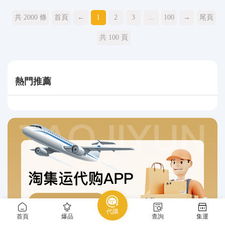
共 2000 條
首頁
←
1
2
3
...
100
→
尾頁
共 100 頁
熱門推薦
代購
首頁
爆品
查詢
集運