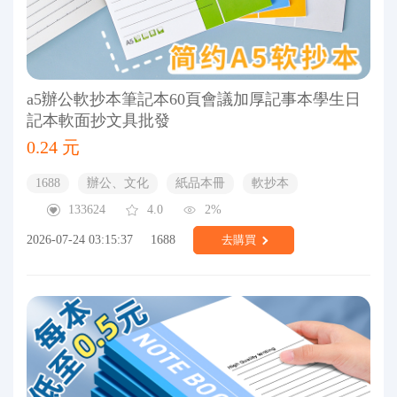
a5辦公軟抄本筆記本60頁會議加厚記事本學生日
記本軟面抄文具批發
0.24 元
1688
辦公、文化
紙品本冊
軟抄本
133624
4.0
2%
2026-07-24 03:15:37
1688
去購買