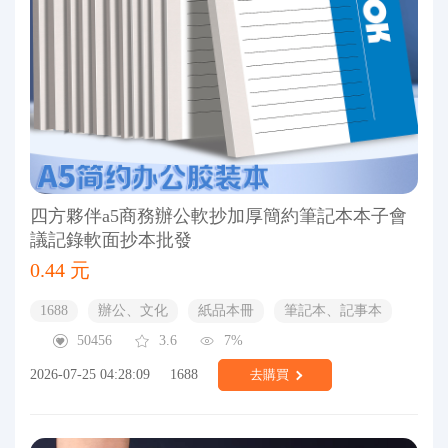
四方夥伴a5商務辦公軟抄加厚簡約筆記本本子會
議記錄軟面抄本批發
0.44 元
1688
辦公、文化
紙品本冊
筆記本、記事本
50456
3.6
7%
2026-07-25 04:28:09
1688
去購買