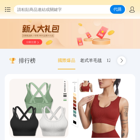
代購
首頁
中國商品代購
排行榜
國際爆品
老式羊毛毯
12.00-20 truck inn
集運服務
爆品推薦
查詢運單
最新公告
物流資訊