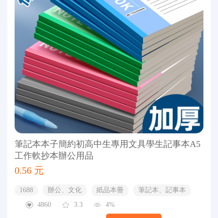
筆記本本子簡約初高中生專用文具學生記事本A5
工作軟抄本辦公用品
0.56 元
1688
辦公、文化
紙品本冊
筆記本、記事本
4860
3.3
4%