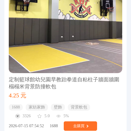
定制籃球館幼兒園早教跆拳道自粘柱子牆面牆圍
榻榻米背景防撞軟包
4.25 元
1688
家紡家飾
壁飾
背景軟包
3326
5.0
5%
2026-07-15 07:54:52
1688
去購買