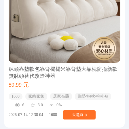
牀頭靠墊軟包靠背榻榻米靠背墊大靠枕防撞新款
無牀頭替代改造神器
59.99 元
1688
家紡家飾
居家布藝
靠墊/抱枕/抱枕被
6
3.0
0%
2026-07-14 12:38:04
1688
去購買