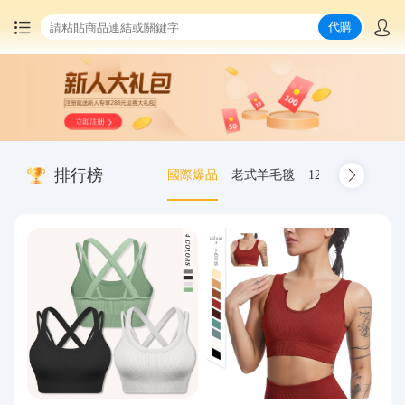
代購
首頁
中國商品代購
排行榜
國際爆品
老式羊毛毯
12.00-20 truck inn
集運服務
爆品推薦
查詢運單
最新公告
物流資訊