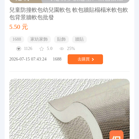
兒童防撞軟包幼兒園軟包 軟包牆貼榻榻米軟包軟
包背景牆軟包批發
5.50 元
1688
家紡家飾
貼飾
牆貼
1126
5.0
25%
2026-07-15 07:43:24
1688
去購買