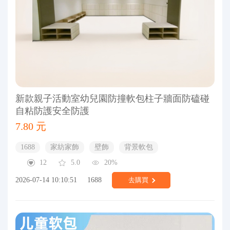
新款親子活動室幼兒園防撞軟包柱子牆面防磕碰
自粘防護安全防護
7.80 元
1688
家紡家飾
壁飾
背景軟包
12
5.0
20%
2026-07-14 10:10:51
1688
去購買