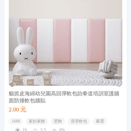
貓抓皮海綿幼兒園高回彈軟包跆拳道培訓室護牆
面防撞軟包牆貼
2.00 元
1688
家紡家飾
壁飾
背景軟包
嚴選
19
3.3
0%