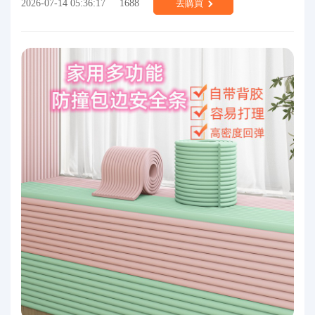
2026-07-14 05:36:17
1688
去購買