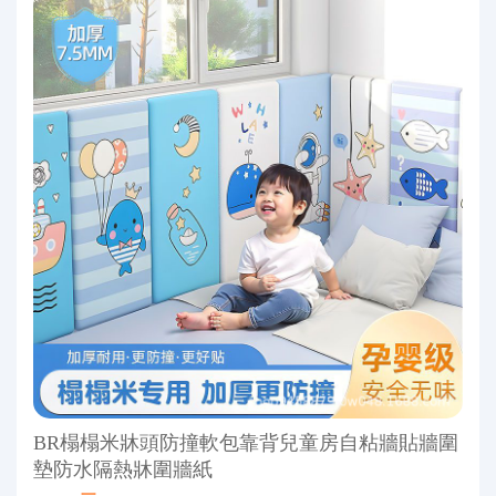
BR榻榻米牀頭防撞軟包靠背兒童房自粘牆貼牆圍
墊防水隔熱牀圍牆紙