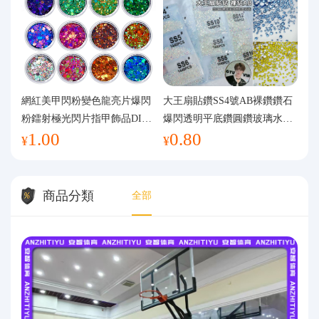
網紅美甲閃粉變色龍亮片爆閃
大王扇貼鑽SS4號AB裸鑽鑽石
粉鐳射極光閃片指甲飾品DIY
爆閃透明平底鑽圓鑽玻璃水鑽
1.00
0.80
手工流麻
美甲鑽飾
¥
¥
商品分類
全部