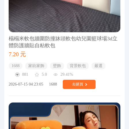
榻榻米軟包牆圍防撞牀頭軟包幼兒園籃球場3d立
體防護牆貼自粘軟包
7.20 元
1688
家紡家飾
壁飾
背景軟包
嚴選
881
5.0
29.41%
2026-07-15 04:23:05
1688
去購買