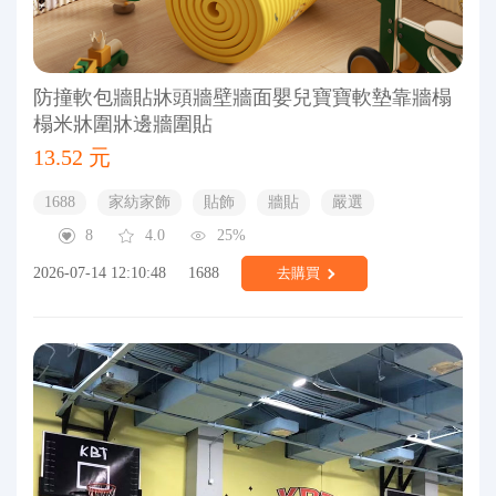
防撞軟包牆貼牀頭牆壁牆面嬰兒寶寶軟墊靠牆榻
榻米牀圍牀邊牆圍貼
13.52 元
1688
家紡家飾
貼飾
牆貼
嚴選
8
4.0
25%
2026-07-14 12:10:48
1688
去購買