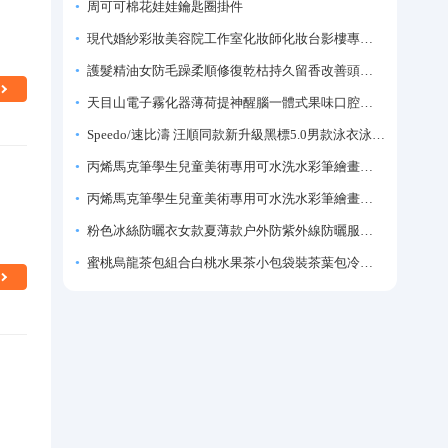
周可可棉花娃娃鑰匙圈掛件
現代婚紗彩妝美容院工作室化妝師化妝台影樓專業化妝師專用梳妝台
護髮精油女防毛躁柔順修復乾枯持久留香改善頭髮毛躁柔順劑神器
天目山電子霧化器薄荷提神醒腦一體式果味口腔噴霧吸入式戒煙神器
Speedo/速比濤 汪順同款新升級黑標5.0男款泳衣泳褲溫泉游泳套裝
丙烯馬克筆學生兒童美術專用可水洗水彩筆繪畫彩色塗鴉畫筆不透色可疊色防水手繪diy丙烯顏料筆水性填色筆
丙烯馬克筆學生兒童美術專用可水洗水彩筆繪畫彩色塗鴉畫筆不透色可疊色防水手繪diy丙烯顏料筆水性填色筆
粉色冰絲防曬衣女款夏薄款户外防紫外線防曬服修身緊身短外套上衣
蜜桃烏龍茶包組合白桃水果茶小包袋裝茶葉包冷泡茶泡水喝的東西