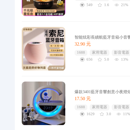
549
1.6
21%
智能炫彩長續航藍牙音箱小音
32.90 元
1688
家用電器
影音電器
656
5.0
13%
爆款3401藍牙音響創意小夜
17.50 元
1688
家用電器
影音電器
1629
3.0
11