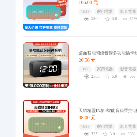
106.00 元
1688
家用電器
影音電器
5804
5.0
11
桌面智能鬧鍾音響多功能插卡
20.50 元
1688
家用電器
影音電器
2566
5.0
5%
天貓精靈IN糖3智能音箱聲控
98.00 元
1688
家用電器
影音電器
325
3.0
33%