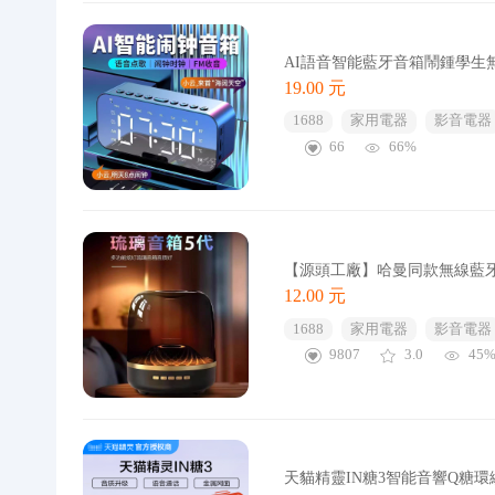
AI語音智能藍牙音箱鬧鍾學生
19.00 元
1688
家用電器
影音電器
66
66%
【源頭工廠】哈曼同款無線藍
12.00 元
1688
家用電器
影音電器
9807
3.0
45
天貓精靈IN糖3智能音響Q糖