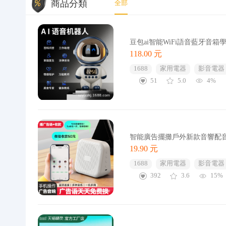
商品分類
全部
豆包ai智能WiFi語音藍牙音
118.00 元
1688
家用電器
影音電器
51
5.0
4%
智能廣告擺攤戶外新款音響配
19.90 元
1688
家用電器
影音電器
392
3.6
15%