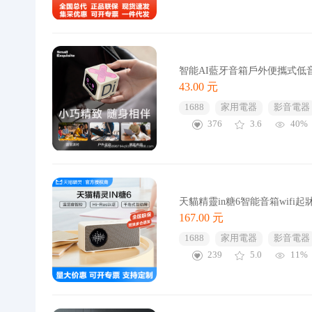
智能AI藍牙音箱戶外便攜式低
43.00 元
1688
家用電器
影音電器
376
3.6
40%
天貓精靈in糖6智能音箱wifi
167.00 元
1688
家用電器
影音電器
239
5.0
11%