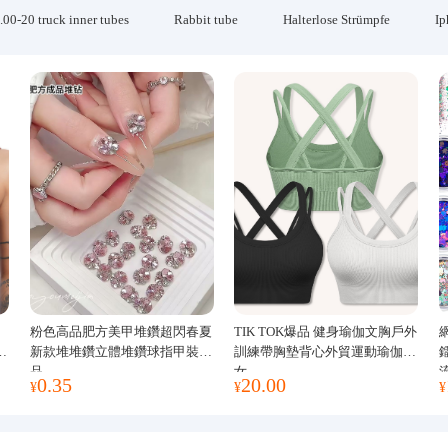
.00-20 truck inner tubes
Rabbit tube
Halterlose Strümpfe
Ip
粉色高品肥方美甲堆鑽超閃春夏
TIK TOK爆品 健身瑜伽文胸戶外
運
新款堆堆鑽立體堆鑽球指甲裝飾
訓練帶胸墊背心外貿運動瑜伽服
品
女
0.35
20.00
¥
¥
¥