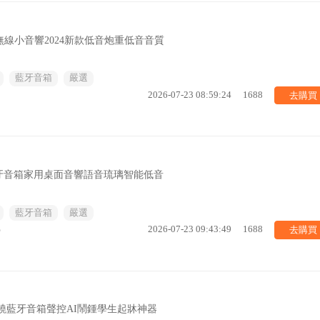
無線小音響2024新款低音炮重低音音質
藍牙音箱
嚴選
去購買
2026-07-23 08:59:24
1688
牙音箱家用桌面音響語音琉璃智能低音
藍牙音箱
嚴選
去購買
%
2026-07-23 09:43:49
1688
環繞藍牙音箱聲控AI鬧鍾學生起牀神器