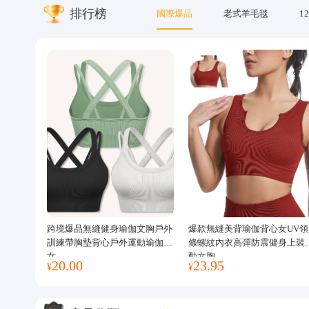
排行榜
國際爆品
老式羊毛毯
12
關於我們
跨境爆品無縫健身瑜伽文胸戶外
爆款無縫美背瑜伽背心女UV領
訓練帶胸墊背心戶外運動瑜伽服
條螺紋內衣高彈防震健身上裝
女
動文胸
20.00
23.95
¥
¥