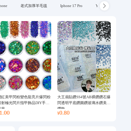
hone
老式加厚羊毛毯
Iphone 17 Pro
Yubikey
防火
網紅美甲閃粉變色龍亮片爆閃粉
大王扇貼鑽SS4號AB裸鑽鑽石爆
鐳射極光閃片指甲飾品DIY手工
閃透明平底鑽圓鑽玻璃水鑽美甲
流麻
鑽飾
1.00
0.80
¥