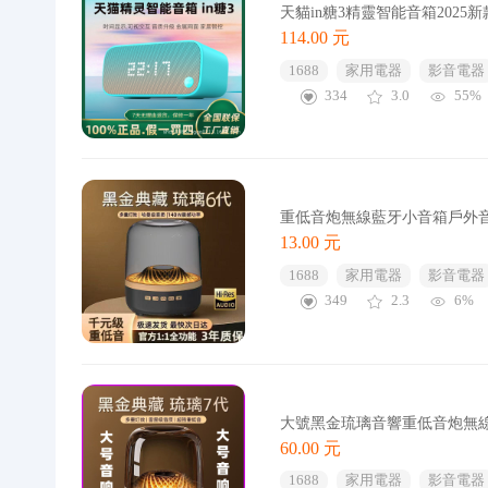
天貓in糖3精靈智能音箱202
114.00 元
1688
家用電器
影音電器
334
3.0
55%
重低音炮無線藍牙小音箱戶外
13.00 元
1688
家用電器
影音電器
349
2.3
6%
大號黑金琉璃音響重低音炮無
60.00 元
1688
家用電器
影音電器