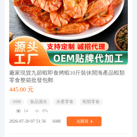
廠家現貨九節蝦即食烤蝦10斤裝休閒海產品蝦類
零食整箱批發包郵
445.00 元
1688
食品酒水
水產零食
蝦類零食
14
0%
2026-07-20 07:51:56
1688
去購買