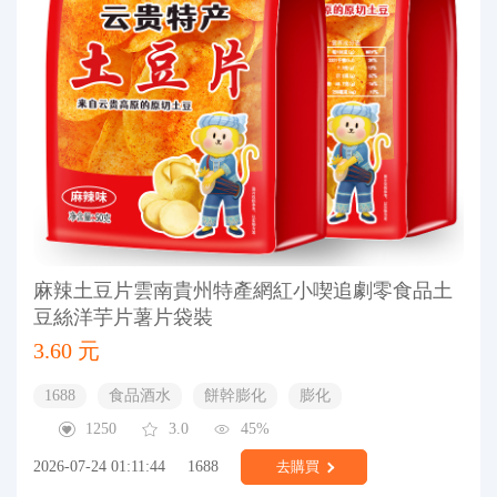
麻辣土豆片雲南貴州特產網紅小喫追劇零食品土
豆絲洋芋片薯片袋裝
3.60 元
1688
食品酒水
餅幹膨化
膨化
1250
3.0
45%
2026-07-24 01:11:44
1688
去購買