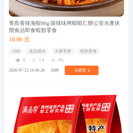
青島香辣海蝦80g/袋辣味烤蝦蝦仁辦公室水產休
閒食品即食蝦類零食
10.00 元
1688
食品酒水
水產零食
蝦類零食
0
5.0
0%
2026-07-22 10:40:28
1688
去購買