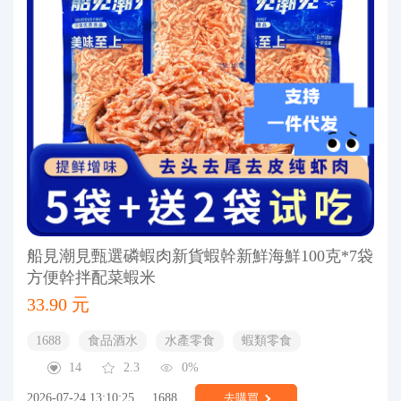
船見潮見甄選磷蝦肉新貨蝦幹新鮮海鮮100克*7袋
方便幹拌配菜蝦米
33.90 元
1688
食品酒水
水產零食
蝦類零食
14
2.3
0%
2026-07-24 13:10:25
1688
去購買