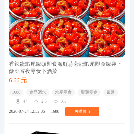
香辣龍蝦尾罐頭即食海鮮蒜蓉龍蝦尾即食罐裝下
飯菜宵夜零食下酒菜
6.66 元
1688
食品酒水
水產零食
蝦類零食
嚴選
47
2.3
3%
2026-07-24 12:52:06
1688
去購買