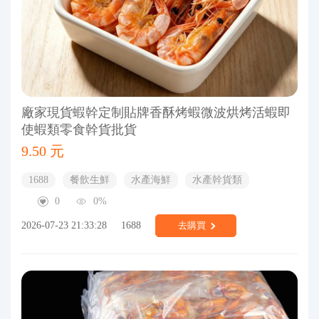
廠家現貨蝦幹定制貼牌香酥烤蝦微波烘烤活蝦即
使蝦類零食幹貨批貨
9.50 元
1688
餐飲生鮮
水產海鮮
水產幹貨類
0
0%
2026-07-23 21:33:28
1688
去購買