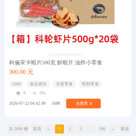
科倫宋卡蝦片500克 鮮蝦片 油炸小零食
300.00 元
1688
食品酒水
水產零食
蝦類零食
8
0%
2026-07-22 04:42:49
1688
去購買
共 2000 條
首頁
←
1
2
3
...
100
→
尾頁