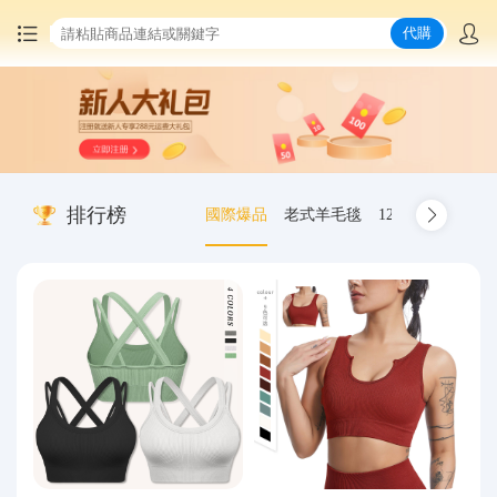
代購
首頁
中國商品代購
排行榜
國際爆品
老式羊毛毯
12.00-20 truck inn
集運服務
爆品推薦
查詢運單
最新公告
物流資訊