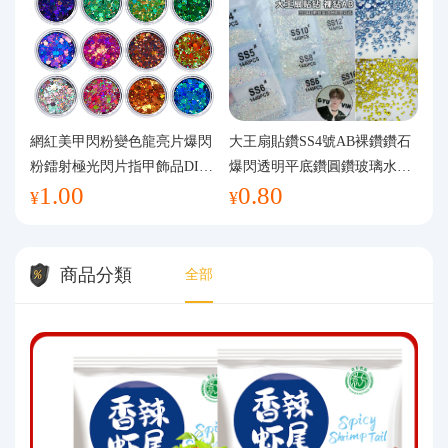
網紅美甲閃粉變色龍亮片爆閃
大王扇貼鑽SS4號AB裸鑽鑽石
粉鐳射極光閃片指甲飾品DIY
爆閃透明平底鑽圓鑽玻璃水鑽
1.00
0.80
手工流麻
美甲鑽飾
¥
¥
商品分類
全部