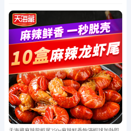
天海藏麻辣龍蝦尾250g麻辣鮮香飽滿蝦球加熱即