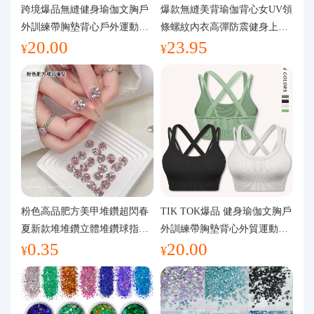
代購問答
跨境爆品無縫健身瑜伽文胸戶
爆款無縫美背瑜伽背心女UV領
外訓練帶胸墊背心戶外運動瑜
條螺紋內衣高彈防震健身上裝
20.00
23.95
伽服女
運動文胸
關於我們
¥
¥
粉色高品肥方美甲堆鑽超閃春
TIK TOK爆品 健身瑜伽文胸戶
夏新款堆堆鑽立體堆鑽球指甲
外訓練帶胸墊背心外貿運動瑜
0.35
20.00
裝飾品
伽服女
¥
¥