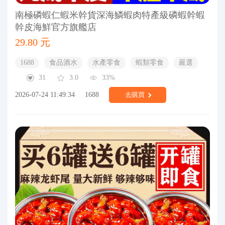
南極磷蝦仁蝦米幹貨深海鱗蝦肉特產級磷蝦幹蝦
幹皮海鮮官方旗艦店
29.80 元
1688
食品酒水
水產零食
蝦類零食
嚴選
31
3.0
33%
2026-07-24 11:49:34
1688
去購買