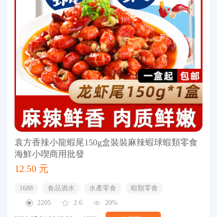
袁方香辣小龍蝦尾150g盒裝裝麻辣蝦球蝦類零食
海鮮小喫商用批發
12.50 元
1688
食品酒水
水產零食
蝦類零食
2205
2.6
20%