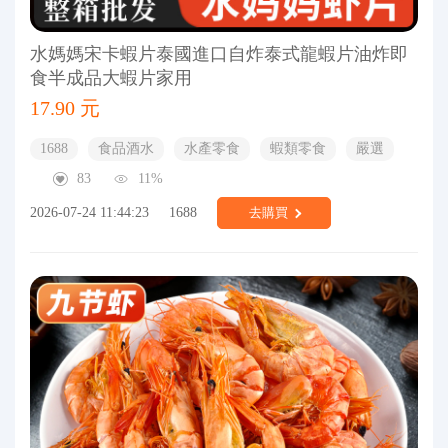
水媽媽宋卡蝦片泰國進口自炸泰式龍蝦片油炸即
食半成品大蝦片家用
17.90 元
1688
食品酒水
水產零食
蝦類零食
嚴選
83
11%
2026-07-24 11:44:23
1688
去購買