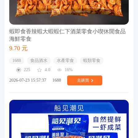
蝦即食香辣蝦大蝦蝦仁下酒菜零食小喫休閒食品
海鮮零食
9.70 元
1688
食品酒水
水產零食
蝦類零食
225
4.0
16%
2026-07-23 15:57:37
1688
去購買