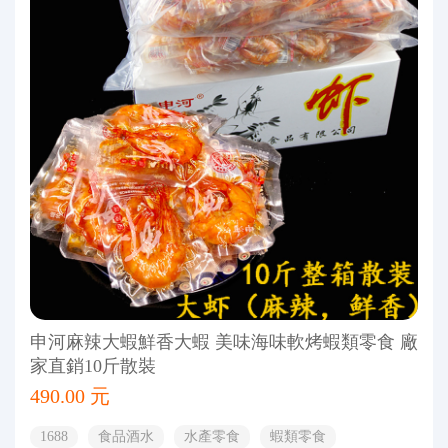
申河麻辣大蝦鮮香大蝦 美味海味軟烤蝦類零食 廠
家直銷10斤散裝
490.00 元
1688
食品酒水
水產零食
蝦類零食