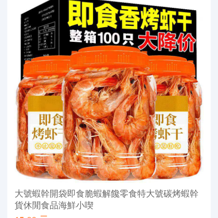
大號蝦幹開袋即食脆蝦解饞零食特大號碳烤蝦幹
貨休閒食品海鮮小喫