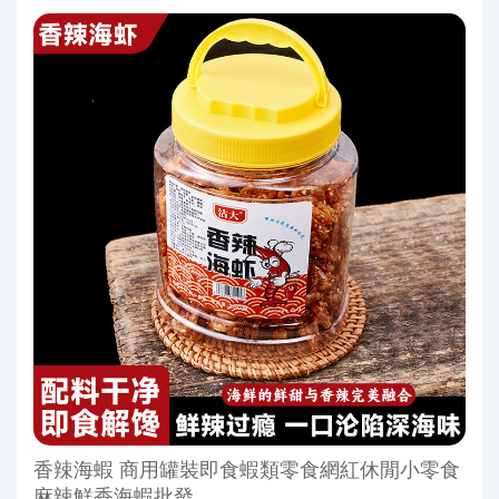
香辣海蝦 商用罐裝即食蝦類零食網紅休閒小零食
麻辣鮮香海蝦批發