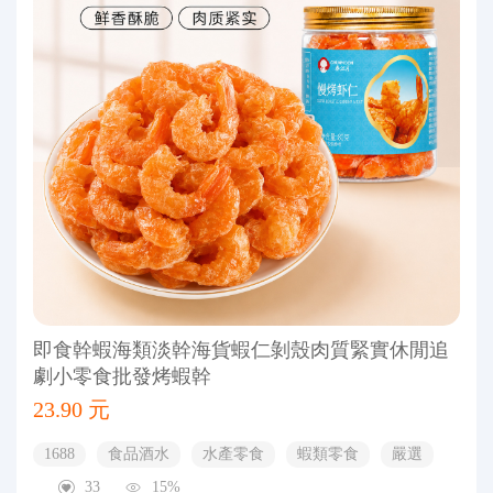
即食幹蝦海類淡幹海貨蝦仁剝殼肉質緊實休閒追
劇小零食批發烤蝦幹
23.90 元
1688
食品酒水
水產零食
蝦類零食
嚴選
33
15%