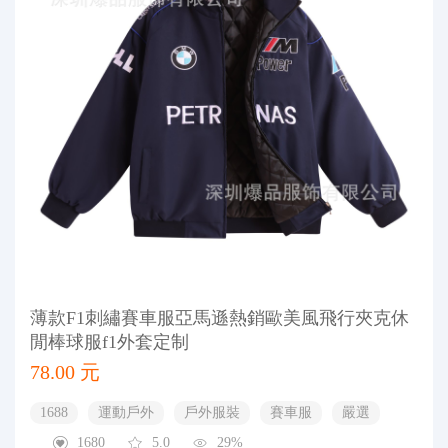
薄款F1刺繡賽車服亞馬遜熱銷歐美風飛行夾克休
閒棒球服f1外套定制
78.00 元
1688
運動戶外
戶外服裝
賽車服
嚴選
1680
5.0
29%