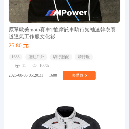
原單歐美moto賽車T恤摩託車騎行短袖速幹衣賽
道透氣工作服文化衫
25.80 元
1688
運動戶外
騎行服配
騎行服
11
100%
2026-08-05 05:20:31
1688
去購買