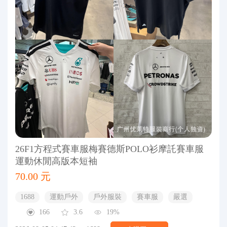
26F1方程式賽車服梅賽德斯POLO衫摩託賽車服
運動休閒高版本短袖
70.00 元
1688
運動戶外
戶外服裝
賽車服
嚴選
166
3.6
19%