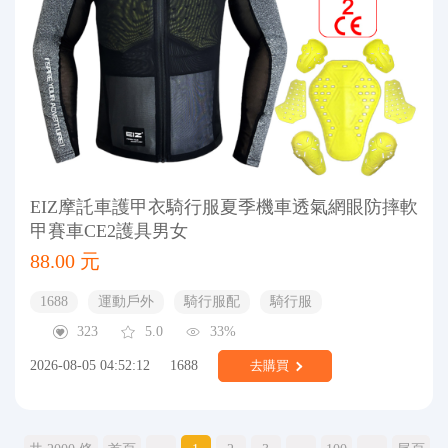
EIZ摩託車護甲衣騎行服夏季機車透氣網眼防摔軟
甲賽車CE2護具男女
88.00 元
1688
運動戶外
騎行服配
騎行服
323
5.0
33%
2026-08-05 04:52:12
1688
去購買