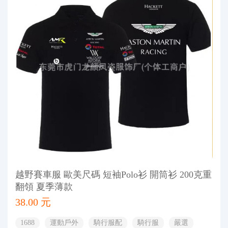
越野賽車服 歐美尺碼 短袖Polo衫 開筒衫 200克重
翻領 夏季薄款
38.00 元
1688
運動戶外
騎行服配
騎行服
嚴選