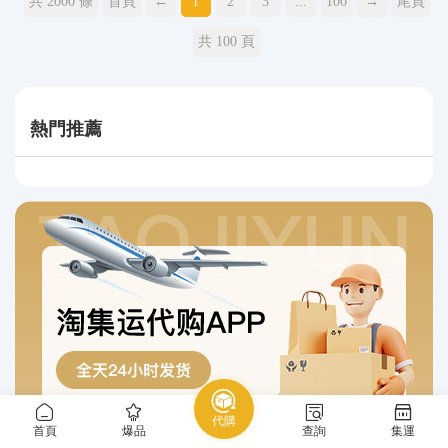
共 2000 條
首頁
←
1
2
3
...
100
→
尾頁
共 100 頁
熱門推薦
代購
首頁
爆品
查詢
集運