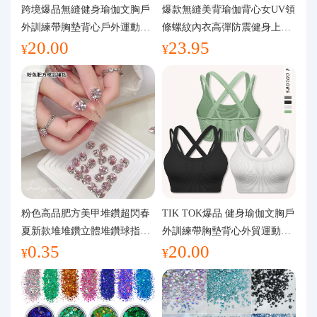
代購問答
跨境爆品無縫健身瑜伽文胸戶
爆款無縫美背瑜伽背心女UV領
外訓練帶胸墊背心戶外運動瑜
條螺紋內衣高彈防震健身上裝
20.00
23.95
伽服女
運動文胸
關於我們
¥
¥
粉色高品肥方美甲堆鑽超閃春
TIK TOK爆品 健身瑜伽文胸戶
夏新款堆堆鑽立體堆鑽球指甲
外訓練帶胸墊背心外貿運動瑜
0.35
20.00
裝飾品
伽服女
¥
¥