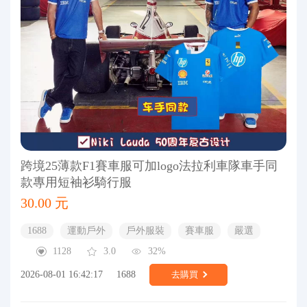
跨境25薄款F1賽車服可加logo法拉利車隊車手同
款專用短袖衫騎行服
30.00 元
1688
運動戶外
戶外服裝
賽車服
嚴選
1128
3.0
32%
2026-08-01 16:42:17
1688
去購買