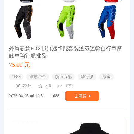
外貿新款FOX越野速降服套裝透氣速幹自行車摩
託車騎行服批發
75.00 元
1688
運動戶外
騎行服配
騎行服
嚴選
2346
3.6
47%
2026-08-05 06:12:51
1688
去購買