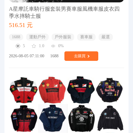
A星摩託車騎行服套裝男賽車服風機車服皮衣四
季水摔騎士服
516.51 元
1688
運動戶外
戶外服裝
賽車服
嚴選
5
1.0
0%
2026-08-05 07:11:00
1688
去購買