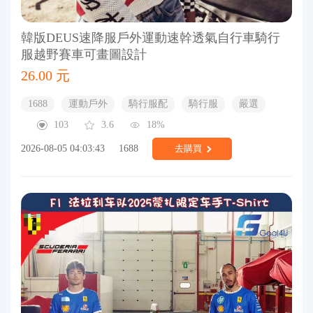
韓版DEUS速降服戶外運動速幹透氣自行車騎行
服越野賽車可畫圖設計
26.00 元
1688
運動戶外
騎行服配
騎行服
嚴選
103
3.6
18%
2026-08-05 04:03:43
1688
去購買