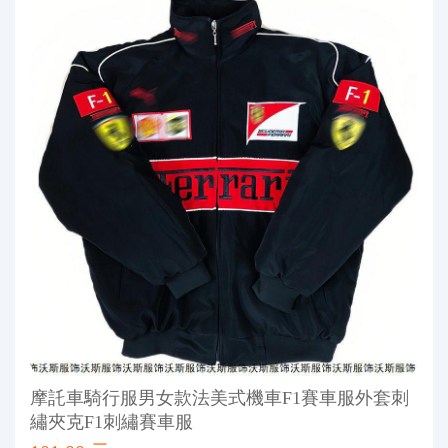
摩託車騎行服男女款法美式機車F1賽車服外套刺
繡夾克F1刺繡賽車服