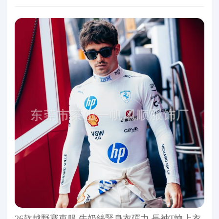
26款越野賽車服 牛奶絲緊身衣彈力 長袖T恤上衣