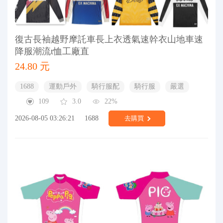
復古長袖越野摩託車長上衣透氣速幹衣山地車速
降服潮流t恤工廠直
24.80 元
1688
運動戶外
騎行服配
騎行服
嚴選
109
3.0
22%
2026-08-05 03:26:21
1688
去購買