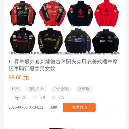
F1賽車服外套刺繡復古休閒夾克風衣美式機車摩
託車騎行服春男女款
98.00 元
1688
運動戶外
戶外服裝
賽車服
36
5.0
0%
2026-08-05 05:34:22
1688
去購買