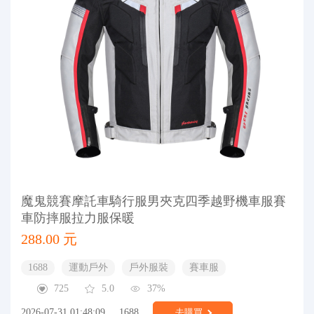
魔鬼競賽摩託車騎行服男夾克四季越野機車服賽
車防摔服拉力服保暖
288.00 元
1688
運動戶外
戶外服裝
賽車服
725
5.0
37%
2026-07-31 01:48:09
1688
去購買