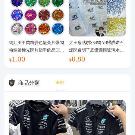
網紅美甲閃粉變色龍亮片爆閃
大王扇貼鑽SS4號AB裸鑽鑽石
粉鐳射極光閃片指甲飾品DIY
爆閃透明平底鑽圓鑽玻璃水鑽
1.00
0.80
手工流麻
美甲鑽飾
¥
¥
商品分類
全部