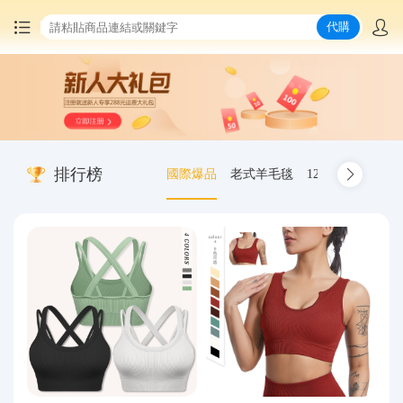
代購
首頁
中國商品代購
排行榜
國際爆品
老式羊毛毯
12.00-20 truck inn
集運服務
爆品推薦
查詢運單
最新公告
物流資訊