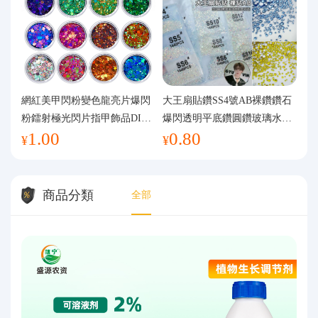
網紅美甲閃粉變色龍亮片爆閃
大王扇貼鑽SS4號AB裸鑽鑽石
粉鐳射極光閃片指甲飾品DIY
爆閃透明平底鑽圓鑽玻璃水鑽
1.00
0.80
手工流麻
美甲鑽飾
¥
¥
商品分類
全部