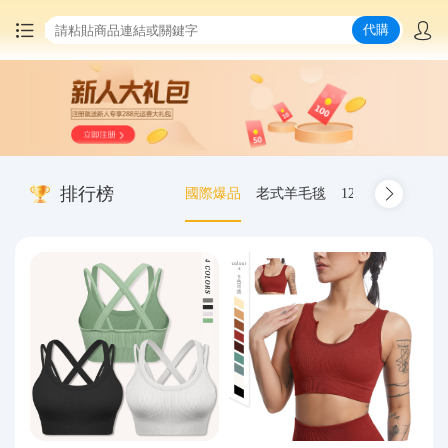
代購
首頁
中國商品代購
排行榜
國際爆品
老式羊毛毯
12.00-20 truck inn
集運服務
爆品推薦
查詢運單
最新公告
物流資訊