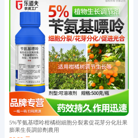
5%苄氨基嘌呤柑橘樹細胞分裂素促花芽分化壯果
膨果生長調節劑農用