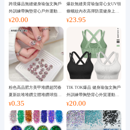
代購問答
跨境爆品無縫健身瑜伽文胸戶
爆款無縫美背瑜伽背心女UV領
外訓練帶胸墊背心戶外運動瑜
條螺紋內衣高彈防震健身上裝
20.00
23.95
伽服女
運動文胸
關於我們
¥
¥
粉色高品肥方美甲堆鑽超閃春
TIK TOK爆品 健身瑜伽文胸戶
夏新款堆堆鑽立體堆鑽球指甲
外訓練帶胸墊背心外貿運動瑜
0.35
20.00
裝飾品
伽服女
¥
¥