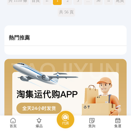
共 1110 條
首頁
←
1
2
3
...
56
→
尾頁
共 56 頁
熱門推薦
代購
首頁
爆品
查詢
集運