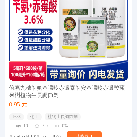
億嘉九穗苄氨基嘌呤赤黴素苄安基嘌呤赤黴酸蘋
果樹植物生長調節劑
0.95 元
1688
化工
植物生長調節劑
10
5.0
0%
2026-07-14 13:20:55
1688
去購買