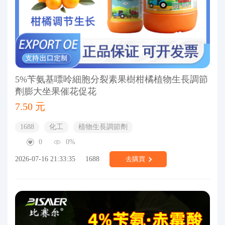
5%苄氨基嘌呤細胞分裂素果樹柑橘植物生長調節
劑膨大坐果催花促花
7.50 元
1688
化工
植物生長調節劑
0
0%
2026-07-16 21:33:35
1688
去購買