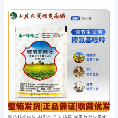
豐綠核金糠氨基嘌呤 促花 拉長 膨果草莓水果水