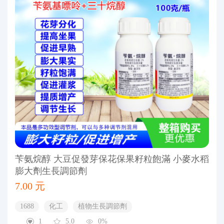
苄氨烷醇 大豆促發芽保花保果籽粒飽滿 小麥水稻
膨大劑生長調節劑
7.00 元
1688
化工
植物生長調節劑
1
5.0
0%