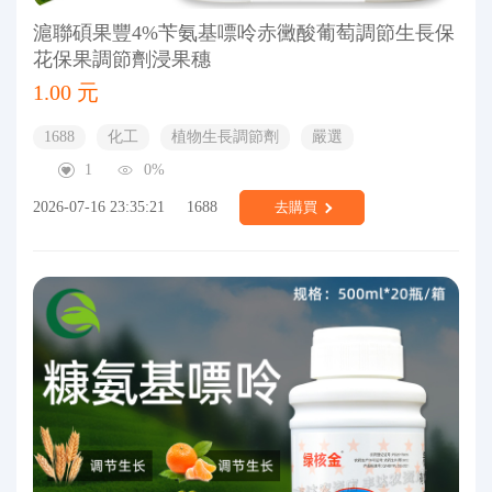
滬聯碩果豐4%苄氨基嘌呤赤黴酸葡萄調節生長保
花保果調節劑浸果穗
1.00 元
1688
化工
植物生長調節劑
嚴選
1
0%
2026-07-16 23:35:21
1688
去購買