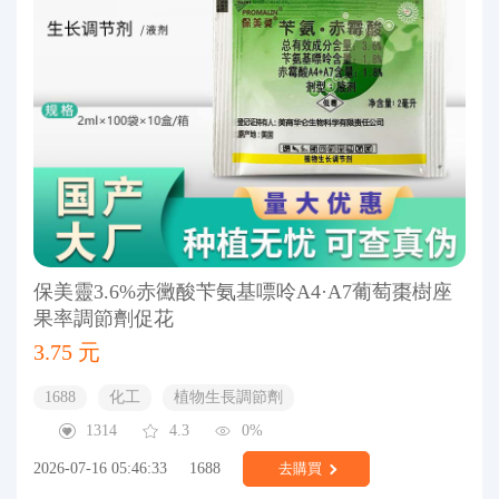
保美靈3.6%赤黴酸苄氨基嘌呤A4·A7葡萄棗樹座
果率調節劑促花
3.75 元
1688
化工
植物生長調節劑
1314
4.3
0%
2026-07-16 05:46:33
1688
去購買