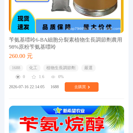
苄氨基嘌呤6-BA細胞分裂素植物生長調節劑農用
98%原粉苄氨基嘌呤
260.00 元
1688
化工
植物生長調節劑
嚴選
0
1.6
0%
2026-07-16 22:14:05
1688
去購買