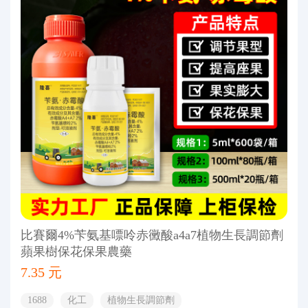
比賽爾4%苄氨基嘌呤赤黴酸a4a7植物生長調節劑
蘋果樹保花保果農藥
7.35 元
1688
化工
植物生長調節劑