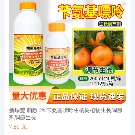
新瑞豐 萌敵 2%苄氨基嘌呤柑橘樹植物生長調節
劑調節生長
7.80 元