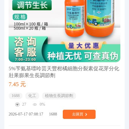
5%苄氨基嘌呤芸天豐柑橘細胞分裂素促花芽分化
壯果膨果生長調節劑
7.45 元
1688
化工
植物生長調節劑
27
0%
2026-07-17 07:08:17
1688
去購買