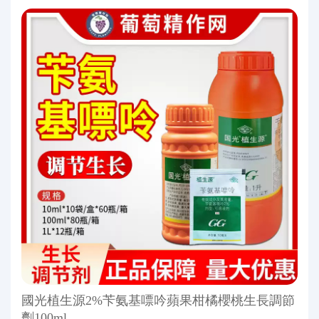
國光植生源2%苄氨基嘌吟蘋果柑橘櫻桃生長調節
劑100ml