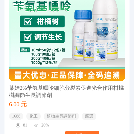
葉娃2%苄氨基嘌呤細胞分裂素促進光合作用柑橘
樹調節生長調節劑
6.00 元
1688
化工
植物生長調節劑
嚴選
81
20%