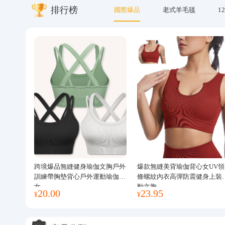
排行榜
國際爆品
老式羊毛毯
12
關於我們
跨境爆品無縫健身瑜伽文胸戶外
爆款無縫美背瑜伽背心女UV領
訓練帶胸墊背心戶外運動瑜伽服
條螺紋內衣高彈防震健身上裝
女
動文胸
20.00
23.95
¥
¥