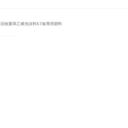
0目回收聚苯乙烯泡沫料KT板專用塑料
EPS再生料
去購買
2026-07-12 06:22:55
1688
0 可噴油 可調色 PS聚苯乙烯回料
PS再生料
嚴選
去購買
2026-07-14 01:26:16
1688