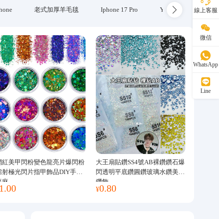
hone
老式加厚羊毛毯
Iphone 17 Pro
Yubikey
防火
線上客服
微信
WhatsApp
Line
網紅美甲閃粉變色龍亮片爆閃粉
大王扇貼鑽SS4號AB裸鑽鑽石爆
鐳射極光閃片指甲飾品DIY手工
閃透明平底鑽圓鑽玻璃水鑽美甲
流麻
鑽飾
1.00
0.80
¥