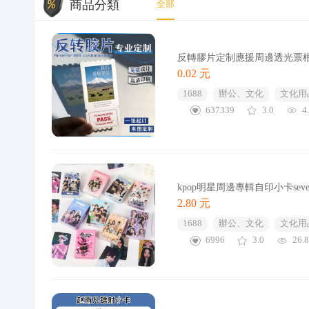
商品分類
全部
反轉膠片定制應援周邊透光票
0.02 元
1688
辦公、文化
文化用
637339
3.0
4
kpop明星周邊專輯自印小卡seven
2.80 元
1688
辦公、文化
文化用
6996
3.0
26.