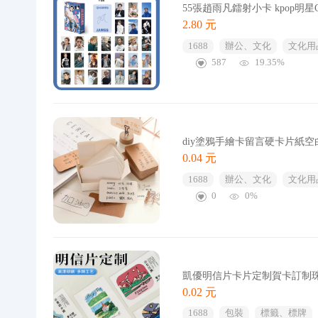
55張趙雨凡鐳射小卡 kpop明
2.80 元
1688
辦公、文化
文化用
587
19.35%
diy塗鴉手繪卡留言硬卡片紙空
0.04 元
1688
辦公、文化
文化用
0
0%
凱優明信片卡片定制賀卡訂制
0.02 元
1688
包裝
標籤、標牌