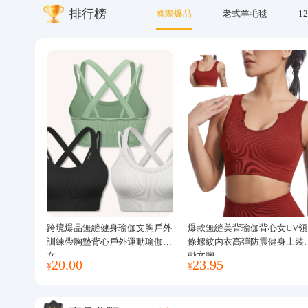
排行榜
國際爆品
老式羊毛毯
12
關於我們
跨境爆品無縫健身瑜伽文胸戶外
爆款無縫美背瑜伽背心女UV領
訓練帶胸墊背心戶外運動瑜伽服
條螺紋內衣高彈防震健身上裝
女
動文胸
20.00
23.95
¥
¥