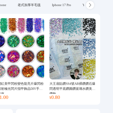
hone
老式加厚羊毛毯
Iphone 17 Pro
Yubikey
防火
網紅美甲閃粉變色龍亮片爆閃粉
大王扇貼鑽SS4號AB裸鑽鑽石爆
鐳射極光閃片指甲飾品DIY手工
閃透明平底鑽圓鑽玻璃水鑽美甲
流麻
鑽飾
1.00
0.80
¥