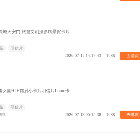
長城天安門 旅遊文創攝影風景賀卡片
品
明信片
去購買
%
2026-07-12 14:17:43
1688
0張 韓國女團H2H鐳射小卡片明信片Lomo卡
品
明信片
去購買
29%
2026-07-13 05:15:38
1688