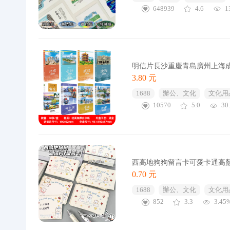
648939
4.6
1
明信片長沙重慶青島廣州上海
3.80 元
1688
辦公、文化
文化用
10570
5.0
30
西高地狗狗留言卡可愛卡通高
0.70 元
1688
辦公、文化
文化用
852
3.3
3.45