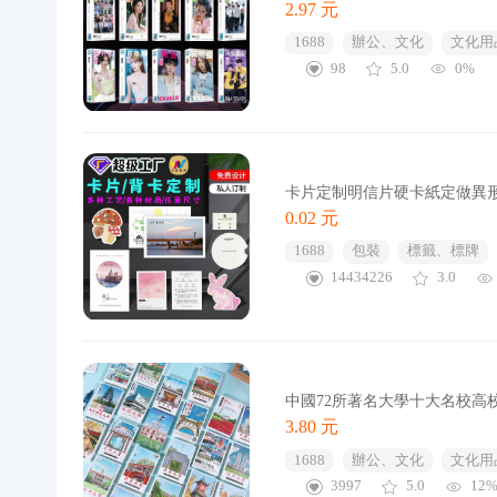
2.97 元
1688
辦公、文化
文化用
98
5.0
0%
卡片定制明信片硬卡紙定做異
0.02 元
1688
包裝
標籤、標牌
14434226
3.0
中國72所著名大學十大名校高
3.80 元
1688
辦公、文化
文化用
3997
5.0
12