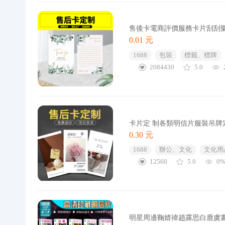
售後卡電商評價服務卡片刮刮
0.01 元
1688
包裝
標籤、標牌
2084430
5.0
卡片定 制各類明信片服裝吊牌
0.30 元
1688
辦公、文化
文化用
12560
5.0
0
明星周邊鞠婧禕趙露思白鹿虞書