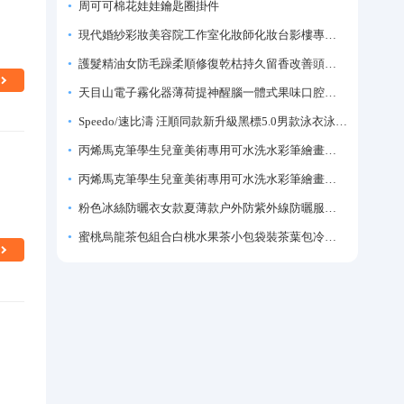
周可可棉花娃娃鑰匙圈掛件
現代婚紗彩妝美容院工作室化妝師化妝台影樓專業化妝師專用梳妝台
護髮精油女防毛躁柔順修復乾枯持久留香改善頭髮毛躁柔順劑神器
天目山電子霧化器薄荷提神醒腦一體式果味口腔噴霧吸入式戒煙神器
Speedo/速比濤 汪順同款新升級黑標5.0男款泳衣泳褲溫泉游泳套裝
丙烯馬克筆學生兒童美術專用可水洗水彩筆繪畫彩色塗鴉畫筆不透色可疊色防水手繪diy丙烯顏料筆水性填色筆
丙烯馬克筆學生兒童美術專用可水洗水彩筆繪畫彩色塗鴉畫筆不透色可疊色防水手繪diy丙烯顏料筆水性填色筆
粉色冰絲防曬衣女款夏薄款户外防紫外線防曬服修身緊身短外套上衣
蜜桃烏龍茶包組合白桃水果茶小包袋裝茶葉包冷泡茶泡水喝的東西