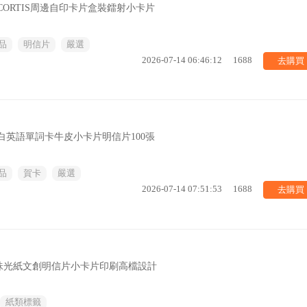
星CORTIS周邊自印卡片盒裝鐳射小卡片
品
明信片
嚴選
去購買
2026-07-14 06:46:12
1688
白英語單詞卡牛皮小卡片明信片100張
品
賀卡
嚴選
去購買
2026-07-14 07:51:53
1688
珠光紙文創明信片小卡片印刷高檔設計
紙類標籤