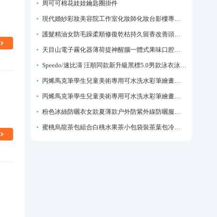
周可可棉花娃娃鑰匙圈掛件
現代婚紗彩妝美容院工作室化妝師化妝台影樓專業化妝師專用梳妝台
護髮精油女防毛躁柔順修復乾枯持久留香改善頭髮毛躁柔順劑神器
天目山電子霧化器薄荷提神醒腦一體式果味口腔噴霧吸入式戒煙神器
Speedo/速比濤 汪順同款新升級黑標5.0男款泳衣泳褲溫泉游泳套裝
丙烯馬克筆學生兒童美術專用可水洗水彩筆繪畫彩色塗鴉畫筆不透色可疊色防水手繪diy丙烯顏料筆水性填色筆
丙烯馬克筆學生兒童美術專用可水洗水彩筆繪畫彩色塗鴉畫筆不透色可疊色防水手繪diy丙烯顏料筆水性填色筆
粉色冰絲防曬衣女款夏薄款户外防紫外線防曬服修身緊身短外套上衣
蜜桃烏龍茶包組合白桃水果茶小包袋裝茶葉包冷泡茶泡水喝的東西