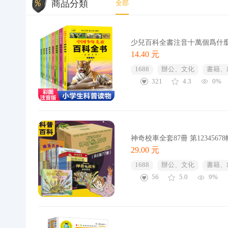
商品分類
全部
少兒百科全書注音十萬個爲什
14.40 元
1688
辦公、文化
書籍、
321
4.3
0%
神奇校車全套87冊 第12345
29.00 元
1688
辦公、文化
書籍、
56
5.0
9%