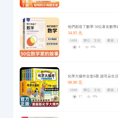
他們創造了數學:50位著名數
34.95 元
1688
辦公、文化
書籍、
4
0%
化學大爆炸全套6冊 謝耳朵生
98.90 元
1688
辦公、文化
書籍、
17
0%