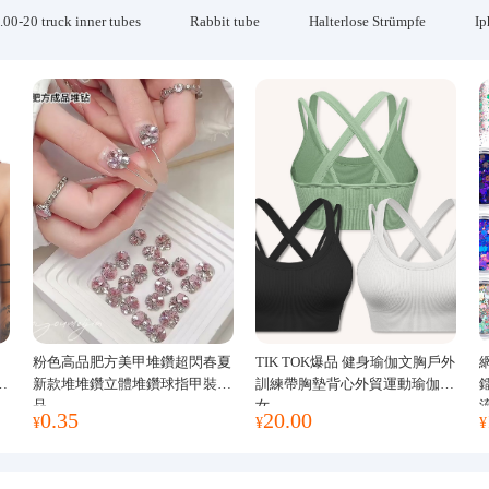
.00-20 truck inner tubes
Rabbit tube
Halterlose Strümpfe
Ip
粉色高品肥方美甲堆鑽超閃春夏
TIK TOK爆品 健身瑜伽文胸戶外
運
新款堆堆鑽立體堆鑽球指甲裝飾
訓練帶胸墊背心外貿運動瑜伽服
品
女
0.35
20.00
¥
¥
¥