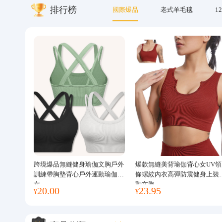
排行榜
國際爆品
老式羊毛毯
12
關於我們
跨境爆品無縫健身瑜伽文胸戶外
爆款無縫美背瑜伽背心女UV領
訓練帶胸墊背心戶外運動瑜伽服
條螺紋內衣高彈防震健身上裝
女
動文胸
20.00
23.95
¥
¥