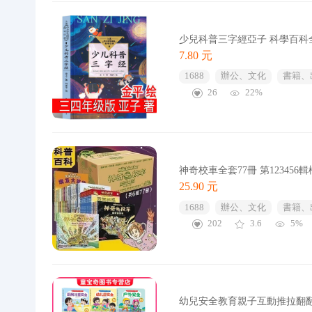
少兒科普三字經亞子 科學百
7.80 元
1688
辦公、文化
書籍、
26
22%
神奇校車全套77冊 第1234
25.90 元
1688
辦公、文化
書籍、
202
3.6
5%
幼兒安全教育親子互動推拉翻翻