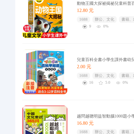
動物王國大探祕揭祕兒童科普
12.80 元
1688
辦公、文化
書籍、
9
0%
兒童百科全書小學生課外書幼
2.00 元
1688
辦公、文化
書籍、
16
5.0
0%
越問越聰明益智動腦1000題
16.80 元
1688
辦公、文化
書籍、