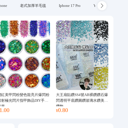
hone
老式加厚羊毛毯
Iphone 17 Pro
Yubikey
防火
網紅美甲閃粉變色龍亮片爆閃粉
大王扇貼鑽SS4號AB裸鑽鑽石爆
鐳射極光閃片指甲飾品DIY手工
閃透明平底鑽圓鑽玻璃水鑽美甲
流麻
鑽飾
1.00
0.80
¥