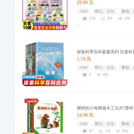
29.90 元
1688
辦公、文化
書籍、
116
4.0
2%
探索科學百科叢書系列 兒童科
1.74 元
1688
辦公、文化
書籍、
5
0%
聰明的小海狸做木工兒共7冊
24.98 元
1688
辦公、文化
書籍、
87
5.0
0%