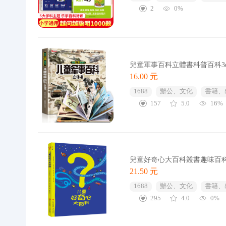
2
0%
兒童軍事百科立體書科普百科3d
16.00 元
1688
辦公、文化
書籍、
157
5.0
16%
兒童好奇心大百科叢書趣味百
21.50 元
1688
辦公、文化
書籍、
295
4.0
0%