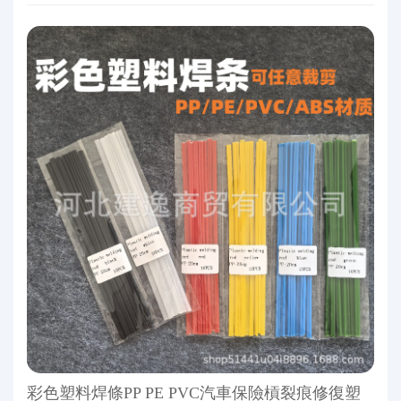
彩色塑料焊條PP PE PVC汽車保險槓裂痕修復塑