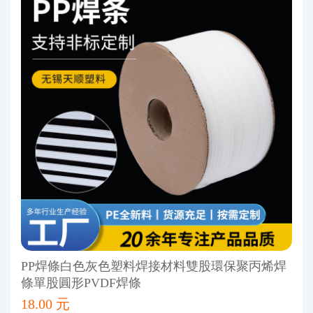
PP焊條白色灰色塑料焊接材料雙股環保聚丙烯焊
條單股圓形PVDF焊條
18.00 元