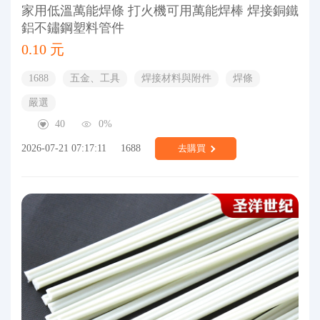
家用低溫萬能焊條 打火機可用萬能焊棒 焊接銅鐵
鋁不鏽鋼塑料管件
0.10 元
1688
五金、工具
焊接材料與附件
焊條
嚴選
40
0%
2026-07-21 07:17:11
1688
去購買