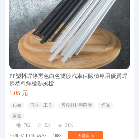
PP塑料焊條黑色白色雙股汽車保險槓專用優質焊
條塑料焊槍熱風槍
1.05 元
1688
五金、工具
焊接材料與附件
焊條
嚴選
782
5.0
31%
2026-07-19 10:45:53
1688
去購買