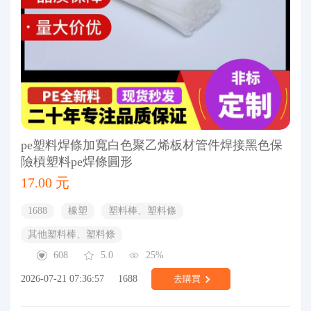
pe塑料焊條加寬白色聚乙烯板材管件焊接黑色保
險槓塑料pe焊條圓形
17.00 元
1688
橡塑
塑料棒、塑料條
其他塑料棒、塑料條
608
5.0
25%
2026-07-21 07:36:57
1688
去購買