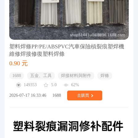
塑料焊條PP/PE/ABSPVC汽車保險槓裂痕塑焊機
維修焊接修復塑料焊條
0.90 元
1688
五金、工具
焊接材料與附件
焊條
149353
5.0
62%
2026-07-17 16:33:46
1688
去購買