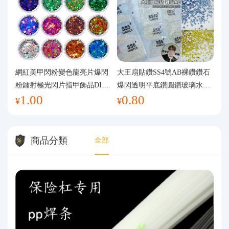
網紅美甲閃粉變色龍亮片爆閃
大王扇貼鑽SS4號AB裸鑽鑽石
粉鐳射極光閃片指甲飾品DIY
爆閃透明平底鑽圓鑽玻璃水鑽
1.00
0.80
手工流麻
美甲鑽飾
¥
¥
商品分類
全部