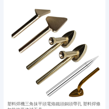
塑料焊機三角抹平頭電烙鐵頭銅頭帶孔 塑料焊條