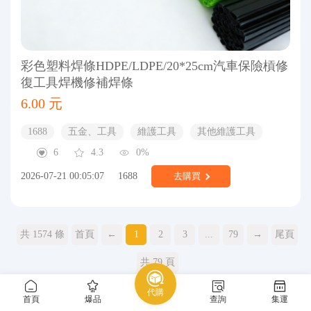
彩色塑料焊條HDPE/LDPE/20*25cm汽車保險槓修
復工具焊機修補焊條
6.00 元
1688
五金、工具
維護工具
其他維護工具
6
4.3
0%
2026-07-21 00:05:07
1688
去購買
共 1574 條
首頁
←
1
2
3
...
79
→
尾頁
共 79 頁
代購
首頁
爆品
查詢
集運