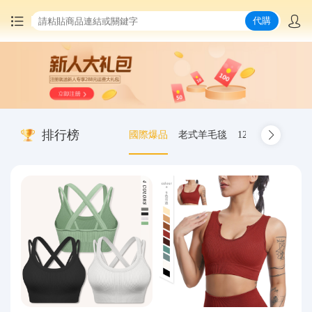
代購
首頁
中國商品代購
排行榜
國際爆品
老式羊毛毯
12.00-20 truck inn
集運服務
爆品推薦
查詢運單
最新公告
物流資訊