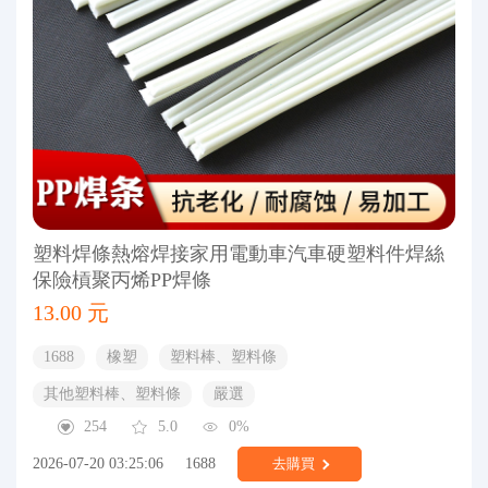
塑料焊條熱熔焊接家用電動車汽車硬塑料件焊絲
保險槓聚丙烯PP焊條
13.00 元
1688
橡塑
塑料棒、塑料條
其他塑料棒、塑料條
嚴選
254
5.0
0%
2026-07-20 03:25:06
1688
去購買