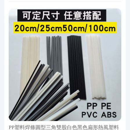
PP塑料焊條圓型三角雙股白色黑色扁形熱風塑料