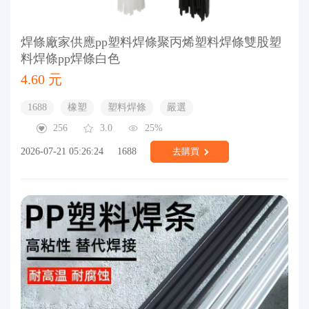
焊條廠家供應pp塑料焊條聚丙烯塑料焊條雙股塑
料焊條pp焊條白色
4.60 元
1688
橡塑
塑料焊條
嚴選
256
3.0
25%
2026-07-21 05:26:24
1688
去購買