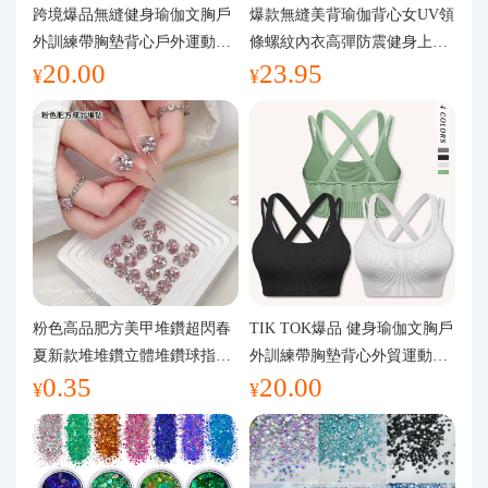
代購問答
跨境爆品無縫健身瑜伽文胸戶
爆款無縫美背瑜伽背心女UV領
外訓練帶胸墊背心戶外運動瑜
條螺紋內衣高彈防震健身上裝
20.00
23.95
伽服女
運動文胸
關於我們
¥
¥
粉色高品肥方美甲堆鑽超閃春
TIK TOK爆品 健身瑜伽文胸戶
夏新款堆堆鑽立體堆鑽球指甲
外訓練帶胸墊背心外貿運動瑜
0.35
20.00
裝飾品
伽服女
¥
¥