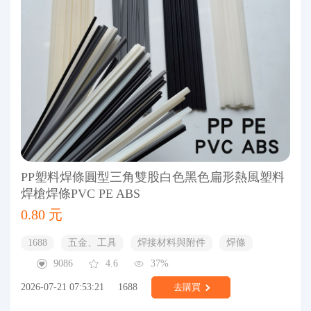
PP塑料焊條圓型三角雙股白色黑色扁形熱風塑料
焊槍焊條PVC PE ABS
0.80 元
1688
五金、工具
焊接材料與附件
焊條
9086
4.6
37%
2026-07-21 07:53:21
1688
去購買