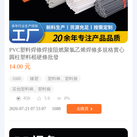
PVC塑料焊條焊接阻燃聚氯乙烯焊條多規格實心
圓柱塑料棍硬條批發
14.00 元
1688
橡塑
塑料棒、塑料條
其他塑料棒、塑料條
850
5.0
0%
2026-07-21 07:53:07
1688
去購買