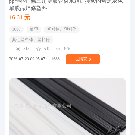
pp塑料焊條三角雙股管材水箱焊接聚丙烯黑灰色
單股pp焊條塑料
16.64 元
1688
橡塑
塑料棒、塑料條
其他塑料棒、塑料條
513
5.0
40%
2026-07-20 09:05:07
1688
去購買