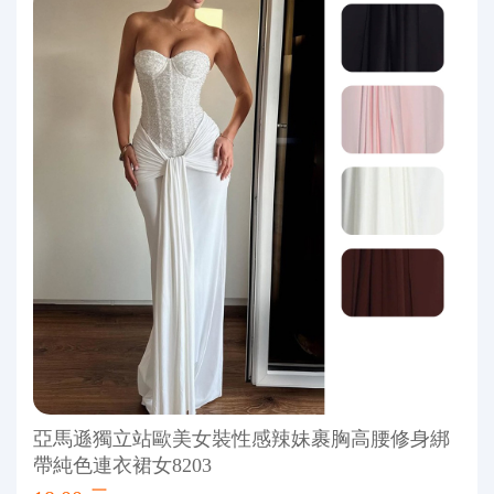
亞馬遜獨立站歐美女裝性感辣妹裹胸高腰修身綁
帶純色連衣裙女8203