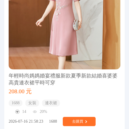
年輕時尚媽媽婚宴禮服新款夏季新款結婚喜婆婆
高貴連衣裙平時可穿
208.00 元
1688
女裝
連衣裙
14
20%
2026-07-16 21:58:23
1688
去購買