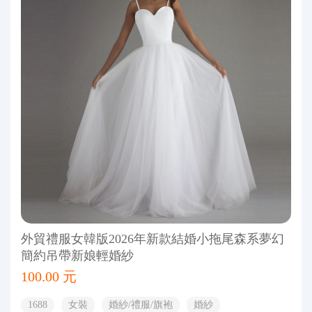
外貿禮服女韓版2026年新款結婚小拖尾森系夢幻
簡約吊帶新娘輕婚紗
100.00 元
1688
女裝
婚紗/禮服/旗袍
婚紗