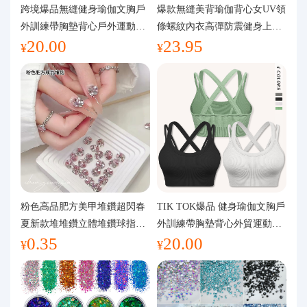
代購問答
跨境爆品無縫健身瑜伽文胸戶
爆款無縫美背瑜伽背心女UV領
外訓練帶胸墊背心戶外運動瑜
條螺紋內衣高彈防震健身上裝
20.00
23.95
伽服女
運動文胸
關於我們
¥
¥
粉色高品肥方美甲堆鑽超閃春
TIK TOK爆品 健身瑜伽文胸戶
夏新款堆堆鑽立體堆鑽球指甲
外訓練帶胸墊背心外貿運動瑜
0.35
20.00
裝飾品
伽服女
¥
¥