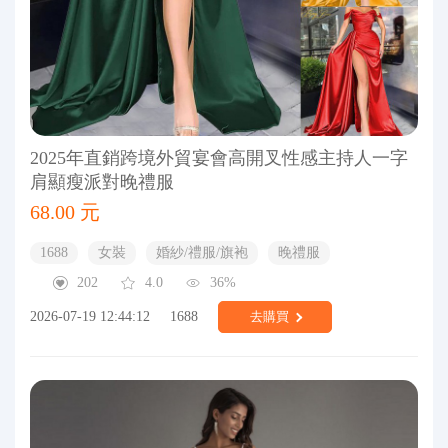
2025年直銷跨境外貿宴會高開叉性感主持人一字
肩顯瘦派對晚禮服
68.00 元
1688
女裝
婚紗/禮服/旗袍
晚禮服
202
4.0
36%
2026-07-19 12:44:12
1688
去購買