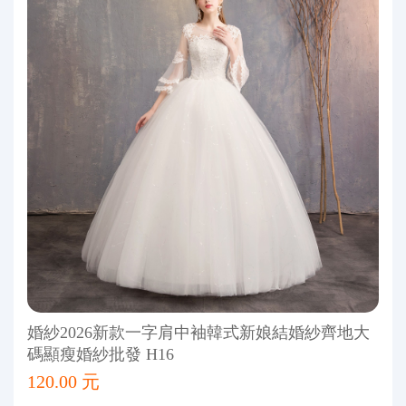
婚紗2026新款一字肩中袖韓式新娘結婚紗齊地大
碼顯瘦婚紗批發 H16
120.00 元