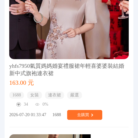
yhfs7950氣質媽媽婚宴禮服裙年輕喜婆婆裝結婚
新中式旗袍連衣裙
163.00 元
1688
女裝
連衣裙
嚴選
34
0%
2026-07-20 01:33:47
1688
去購買