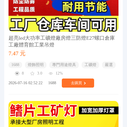
超亮led大功率工礦燈廠房燈三防燈E27螺口倉庫
工廠體育館工業吊燈
7.47 元
1688
燈飾照明
專門用途燈具
工礦燈
嚴選
8
3.0
12%
2026-07-16 02:52:22
1688
去購買