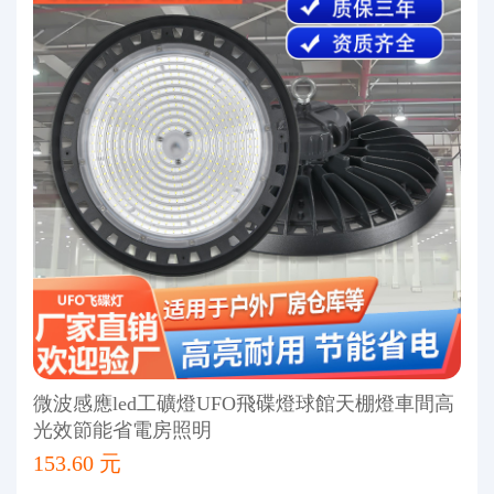
微波感應led工礦燈UFO飛碟燈球館天棚燈車間高
光效節能省電房照明
153.60 元