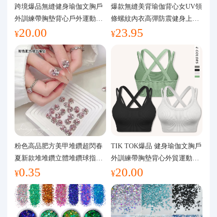
代購問答
跨境爆品無縫健身瑜伽文胸戶
爆款無縫美背瑜伽背心女UV領
外訓練帶胸墊背心戶外運動瑜
條螺紋內衣高彈防震健身上裝
20.00
23.95
伽服女
運動文胸
關於我們
¥
¥
粉色高品肥方美甲堆鑽超閃春
TIK TOK爆品 健身瑜伽文胸戶
夏新款堆堆鑽立體堆鑽球指甲
外訓練帶胸墊背心外貿運動瑜
0.35
20.00
裝飾品
伽服女
¥
¥