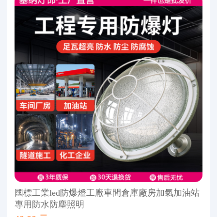
國標工業led防爆燈工廠車間倉庫廠房加氣加油站
專用防水防塵照明