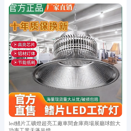
led鰭片工礦燈超亮工廠車間倉庫商場展廳球館大
功率工業天蓬吊燈