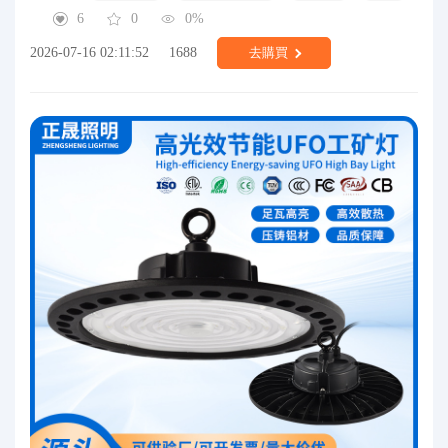
6
0
0%
2026-07-16 02:11:52
1688
去購買