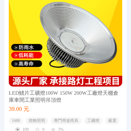
LED鰭片工礦燈100W 150W 200W工廠燈天棚倉
庫車間工業照明吊頂燈
39.00 元
1688
燈飾照明
專門用途燈具
工礦燈
嚴選
109
0
3%