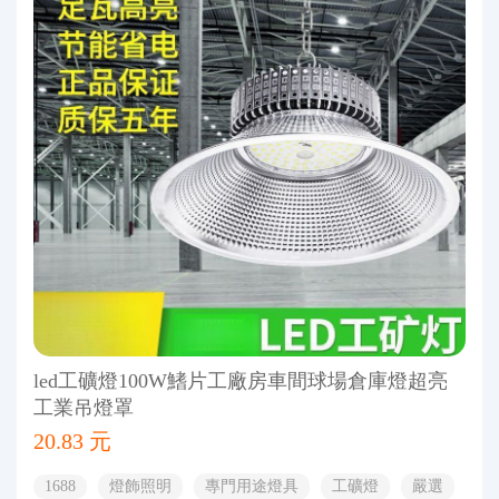
led工礦燈100W鰭片工廠房車間球場倉庫燈超亮
工業吊燈罩
20.83 元
1688
燈飾照明
專門用途燈具
工礦燈
嚴選