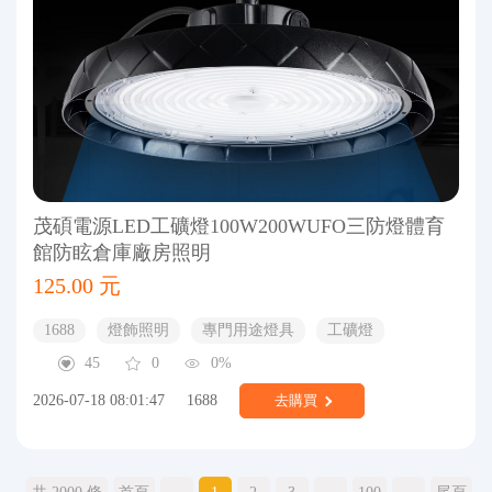
茂碩電源LED工礦燈100W200WUFO三防燈體育
館防眩倉庫廠房照明
125.00 元
1688
燈飾照明
專門用途燈具
工礦燈
45
0
0%
2026-07-18 08:01:47
1688
去購買