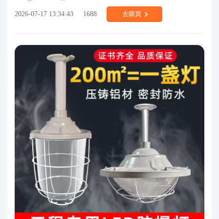
2026-07-17 13:34:43
1688
去購買