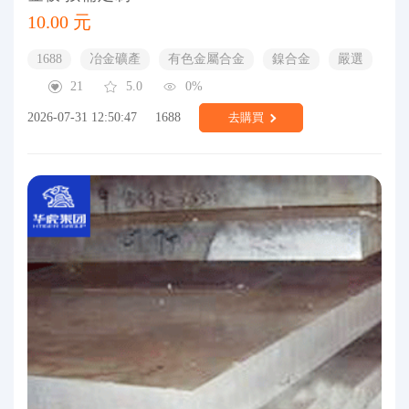
10.00 元
1688
冶金礦產
有色金屬合金
鎳合金
嚴選
21
5.0
0%
2026-07-31 12:50:47
1688
去購買