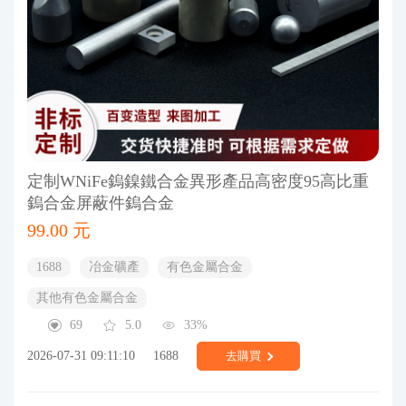
定制WNiFe鎢鎳鐵合金異形產品高密度95高比重
鎢合金屏蔽件鎢合金
99.00 元
1688
冶金礦產
有色金屬合金
其他有色金屬合金
69
5.0
33%
2026-07-31 09:11:10
1688
去購買