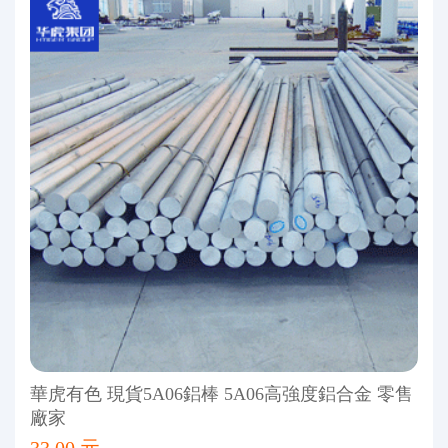
華虎有色 現貨5A06鋁棒 5A06高強度鋁合金 零售
廠家