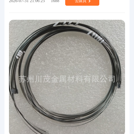
2026-07-31 21:06:25
1688
去購買