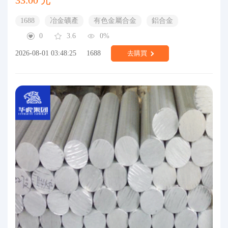
33.00 元
1688
冶金礦產
有色金屬合金
鋁合金
0
3.6
0%
2026-08-01 03:48:25
1688
去購買