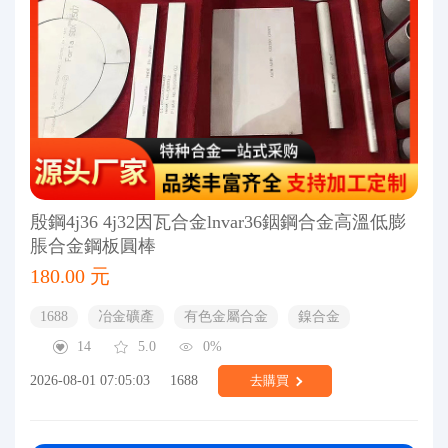
殷鋼4j36 4j32因瓦合金lnvar36銦鋼合金高溫低膨
脹合金鋼板圓棒
180.00 元
1688
冶金礦產
有色金屬合金
鎳合金
14
5.0
0%
2026-08-01 07:05:03
1688
去購買