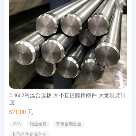
2.4602高溫合金板 大小直徑圓棒鍛件 大量現貨供
應
571.00 元
1688
冶金礦產
有色金屬合金
其他有色金屬合金