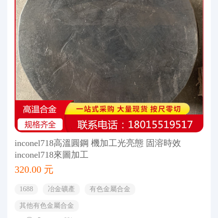
inconel718高溫圓鋼 機加工光亮態 固溶時效
inconel718來圖加工
320.00 元
1688
冶金礦產
有色金屬合金
其他有色金屬合金