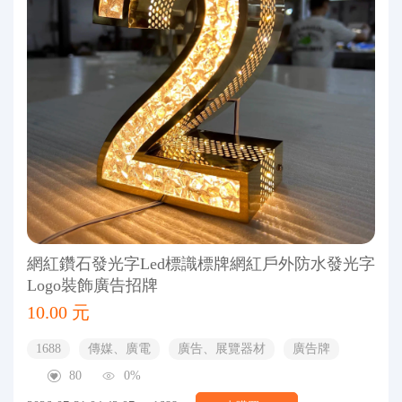
網紅鑽石發光字Led標識標牌網紅戶外防水發光字
Logo裝飾廣告招牌
10.00 元
1688
傳媒、廣電
廣告、展覽器材
廣告牌
80
0%