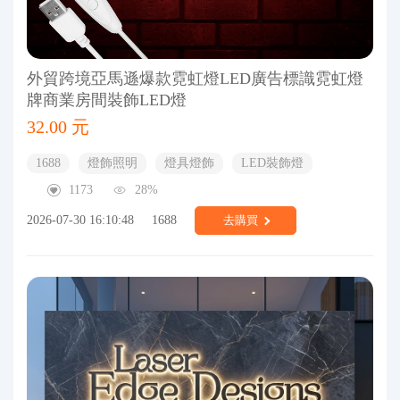
外貿跨境亞馬遜爆款霓虹燈LED廣告標識霓虹燈
牌商業房間裝飾LED燈
32.00 元
1688
燈飾照明
燈具燈飾
LED裝飾燈
1173
28%
2026-07-30 16:10:48
1688
去購買