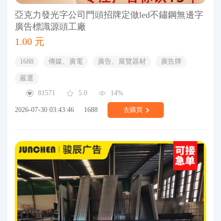
亞克力發光字公司門頭招牌定做led不鏽鋼無邊字
廣告標識源頭工廠
1.00 元
1688
傳媒、廣電
廣告、展覽器材
廣告牌
嚴選
81571
5.0
14%
2026-07-30 03:43:46
1688
去購買