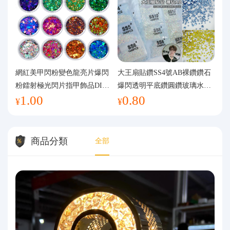
網紅美甲閃粉變色龍亮片爆閃
大王扇貼鑽SS4號AB裸鑽鑽石
粉鐳射極光閃片指甲飾品DIY
爆閃透明平底鑽圓鑽玻璃水鑽
1.00
0.80
手工流麻
美甲鑽飾
¥
¥
商品分類
全部