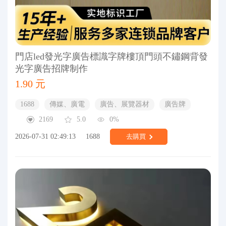
門店led發光字廣告標識字牌樓頂門頭不鏽鋼背發
光字廣告招牌制作
1.90 元
1688
傳媒、廣電
廣告、展覽器材
廣告牌
2169
5.0
0%
2026-07-31 02:49:13
1688
去購買