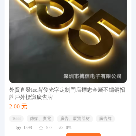
外貿直發led背發光字定制門店標志金屬不鏽鋼招
牌戶外標識廣告牌
2.00 元
1688
傳媒、廣電
廣告、展覽器材
廣告牌
1598
5.0
0%