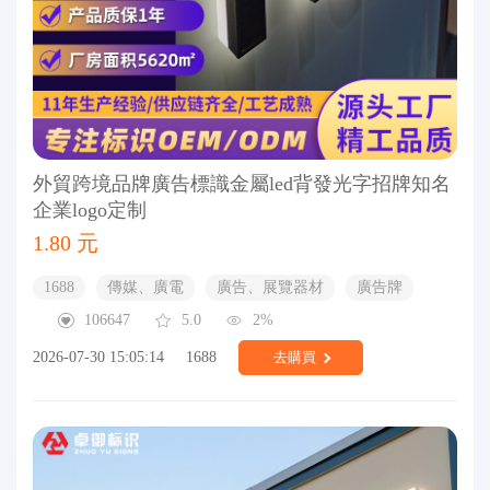
外貿跨境品牌廣告標識金屬led背發光字招牌知名
企業logo定制
1.80 元
1688
傳媒、廣電
廣告、展覽器材
廣告牌
106647
5.0
2%
2026-07-30 15:05:14
1688
去購買