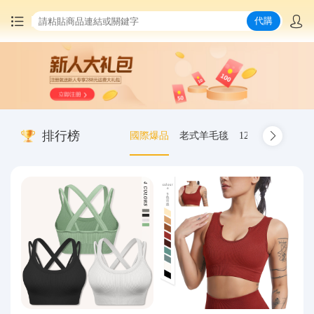
代購
首頁
中國商品代購
排行榜
國際爆品
老式羊毛毯
12.00-20 truck inn
集運服務
爆品推薦
查詢運單
最新公告
物流資訊