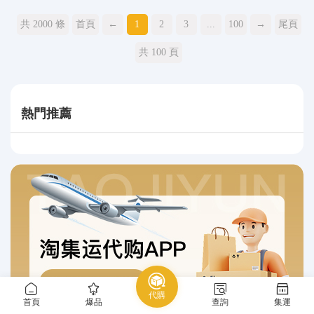
共 2000 條
首頁
←
1
2
3
...
100
→
尾頁
共 100 頁
熱門推薦
代購
首頁
爆品
查詢
集運