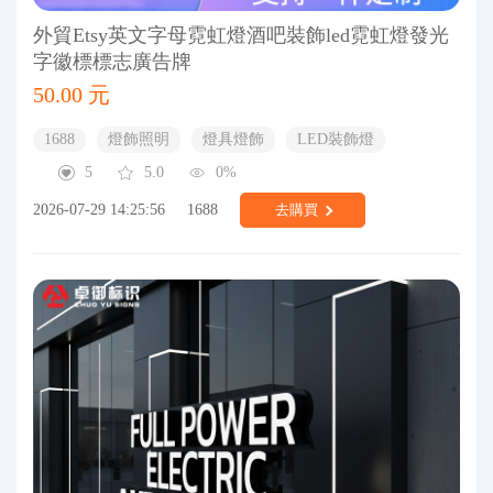
外貿Etsy英文字母霓虹燈酒吧裝飾led霓虹燈發光
字徽標標志廣告牌
50.00 元
1688
燈飾照明
燈具燈飾
LED裝飾燈
5
5.0
0%
2026-07-29 14:25:56
1688
去購買