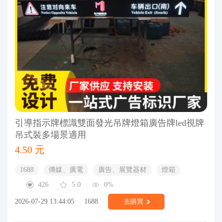
引導指示牌標識雙面發光吊牌燈箱廣告牌led視牌
吊式裝多場景適用
4.50 元
1688
傳媒、廣電
廣告、展覽器材
燈箱
426
5.0
0%
2026-07-29 13:44:05
1688
去購買