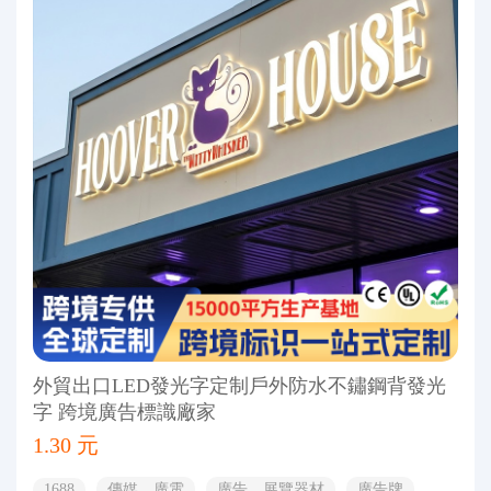
外貿出口LED發光字定制戶外防水不鏽鋼背發光
字 跨境廣告標識廠家
1.30 元
1688
傳媒、廣電
廣告、展覽器材
廣告牌