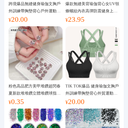
代購問答
跨境爆品無縫健身瑜伽文胸戶
爆款無縫美背瑜伽背心女UV領
外訓練帶胸墊背心戶外運動瑜
條螺紋內衣高彈防震健身上裝
20.00
23.95
伽服女
運動文胸
關於我們
¥
¥
粉色高品肥方美甲堆鑽超閃春
TIK TOK爆品 健身瑜伽文胸戶
夏新款堆堆鑽立體堆鑽球指甲
外訓練帶胸墊背心外貿運動瑜
0.35
20.00
裝飾品
伽服女
¥
¥