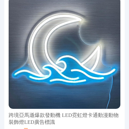
跨境亞馬遜爆款發動機 LED霓虹燈卡通動漫動物
裝飾燈LED廣告標識