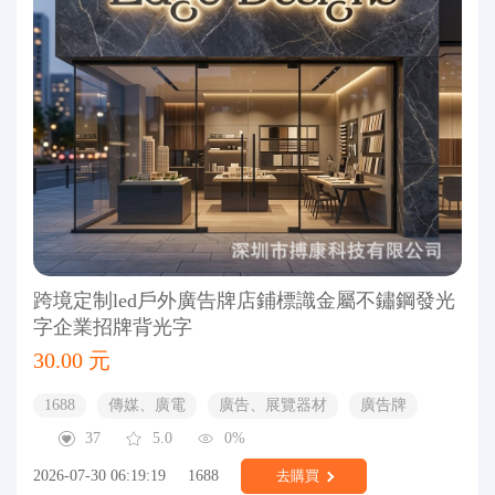
跨境定制led戶外廣告牌店鋪標識金屬不鏽鋼發光
字企業招牌背光字
30.00 元
1688
傳媒、廣電
廣告、展覽器材
廣告牌
37
5.0
0%
2026-07-30 06:19:19
1688
去購買