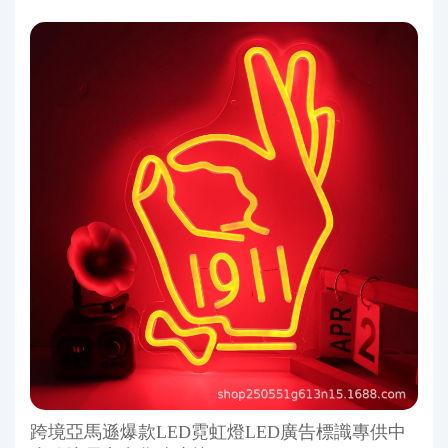
跨境亞馬遜爆款LED霓虹燈LED廣告標識專供中