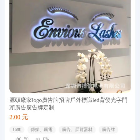
源頭廠家logo廣告牌招牌戶外標識led背發光字門
頭廣告廣告牌定制
2.00 元
1688
傳媒、廣電
廣告、展覽器材
廣告牌
50
0%