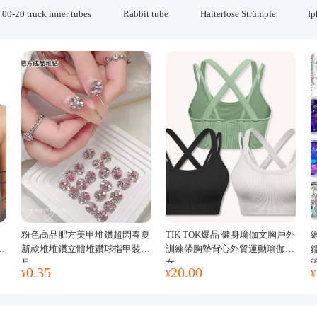
.00-20 truck inner tubes
Rabbit tube
Halterlose Strümpfe
Ip
粉色高品肥方美甲堆鑽超閃春夏
TIK TOK爆品 健身瑜伽文胸戶外
運
新款堆堆鑽立體堆鑽球指甲裝飾
訓練帶胸墊背心外貿運動瑜伽服
品
女
0.35
20.00
¥
¥
¥