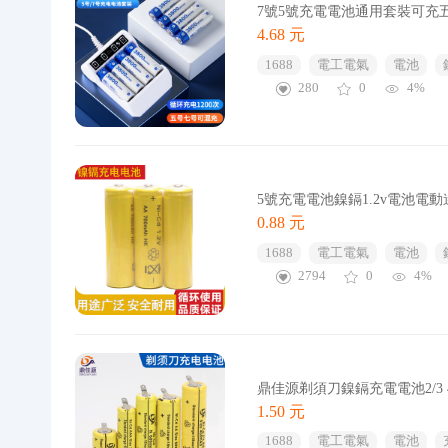
7號5號充電電池通用套裝可充
4.68 元
1688
電工電氣
電池
280
0
4%
5號充電電池鎳鎘1.2v電池
0.88 元
1688
電工電氣
電池
2794
0
4%
鼎佳源剃須刀鎳鎘充電電池2/3 4
1.50 元
1688
電工電氣
電池