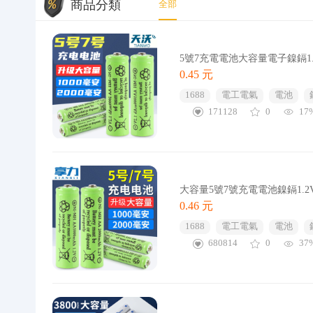
商品分類
全部
5號7充電電池大容量電子鎳鎘1
0.45 元
1688
電工電氣
電池
171128
0
17
大容量5號7號充電電池鎳鎘1
0.46 元
1688
電工電氣
電池
680814
0
37