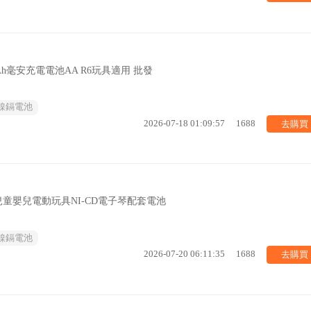
Ah毫安充電電池AA R6玩具適用 批發
鎳鎘電池
去購買
2026-07-18 01:09:57
1688
V兒童嬰兒電動玩具NI-CD電子琴配套電池
鎳鎘電池
去購買
2026-07-20 06:11:35
1688