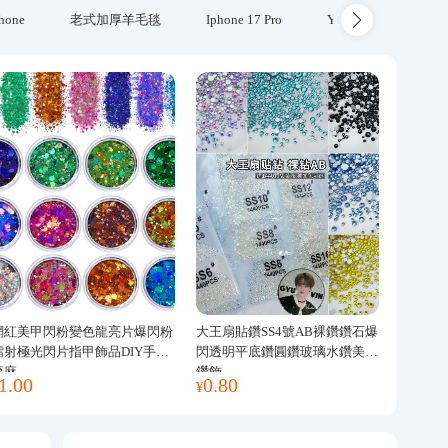
hone
老式加厚羊毛毯
Iphone 17 Pro
Yubikey
防火
網紅美甲閃粉變色龍亮片爆閃粉
大王扇貼鑽SS4號AB裸鑽鑽石爆
鐳射極光閃片指甲飾品DIY手工
閃透明平底鑽圓鑽玻璃水鑽美甲
流麻
鑽飾
1.00
0.80
¥