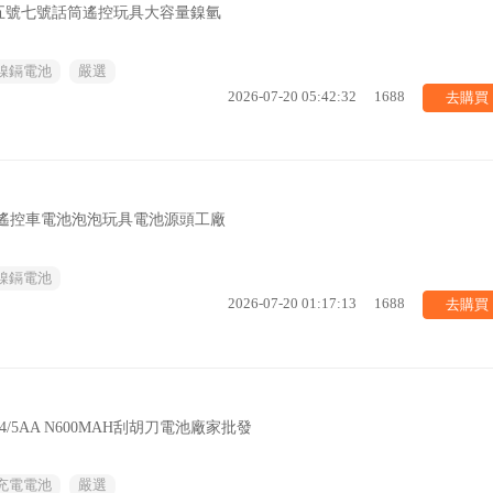
五號七號話筒遙控玩具大容量鎳氫
鎳鎘電池
嚴選
去購買
2026-07-20 05:42:32
1688
電動遙控車電池泡泡玩具電池源頭工廠
鎳鎘電池
去購買
2026-07-20 01:17:13
1688
/5AA N600MAH刮胡刀電池廠家批發
充電電池
嚴選