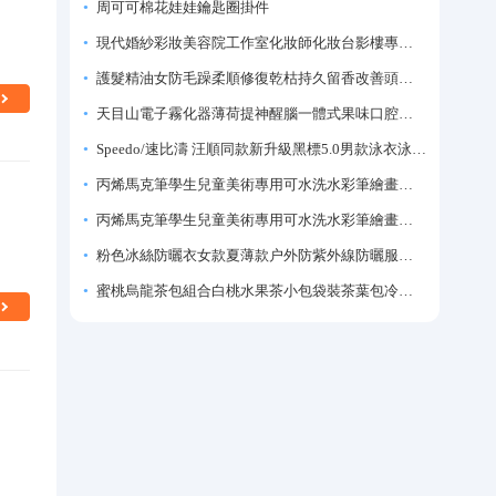
周可可棉花娃娃鑰匙圈掛件
現代婚紗彩妝美容院工作室化妝師化妝台影樓專業化妝師專用梳妝台
護髮精油女防毛躁柔順修復乾枯持久留香改善頭髮毛躁柔順劑神器
天目山電子霧化器薄荷提神醒腦一體式果味口腔噴霧吸入式戒煙神器
Speedo/速比濤 汪順同款新升級黑標5.0男款泳衣泳褲溫泉游泳套裝
丙烯馬克筆學生兒童美術專用可水洗水彩筆繪畫彩色塗鴉畫筆不透色可疊色防水手繪diy丙烯顏料筆水性填色筆
丙烯馬克筆學生兒童美術專用可水洗水彩筆繪畫彩色塗鴉畫筆不透色可疊色防水手繪diy丙烯顏料筆水性填色筆
粉色冰絲防曬衣女款夏薄款户外防紫外線防曬服修身緊身短外套上衣
蜜桃烏龍茶包組合白桃水果茶小包袋裝茶葉包冷泡茶泡水喝的東西