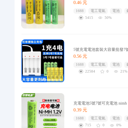
0.46 元
1688
電工電氣
電池
5415
50%
5號充電電池套裝大容量批發7
0.56 元
1688
電工電氣
電池
22584
0
21%
充電電池5號7號可充電池 nimh ni
0.39 元
1688
電工電氣
電池
715
0
0%