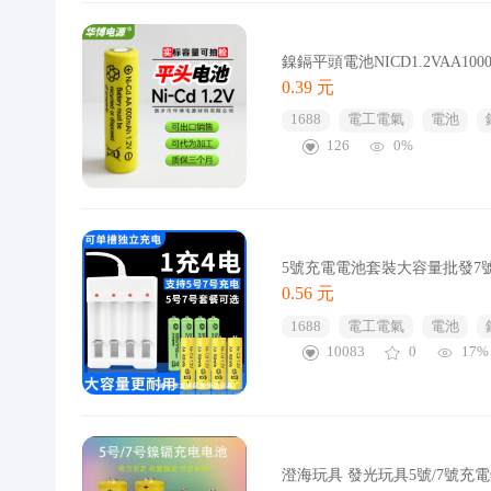
鎳鎘平頭電池NICD1.2VAA1
0.39 元
1688
電工電氣
電池
126
0%
5號充電電池套裝大容量批發7
0.56 元
1688
電工電氣
電池
10083
0
17%
澄海玩具 發光玩具5號/7號