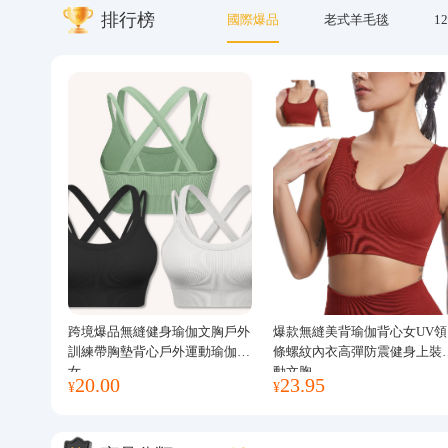
排行榜
國際爆品
老式羊毛毯
12
關於我們
跨境爆品無縫健身瑜伽文胸戶外
爆款無縫美背瑜伽背心女UV領
訓練帶胸墊背心戶外運動瑜伽服
條螺紋內衣高彈防震健身上裝
女
動文胸
20.00
23.95
¥
¥