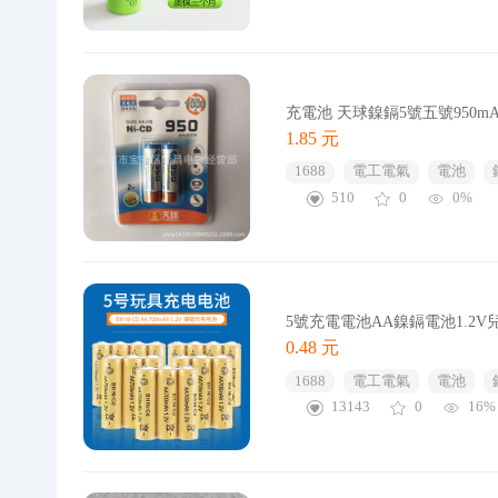
充電池 天球鎳鎘5號五號950m
1.85 元
1688
電工電氣
電池
510
0
0%
5號充電電池AA鎳鎘電池1.2
0.48 元
1688
電工電氣
電池
13143
0
16%