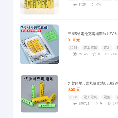
1728
0%
三座5號電池充電器套裝1.2
0.10 元
1688
電工電氣
電池
59146
0
71%
外貿跨境 5號充電電池USB鎳鎘
0.60 元
1688
電工電氣
電池
390721
0
57