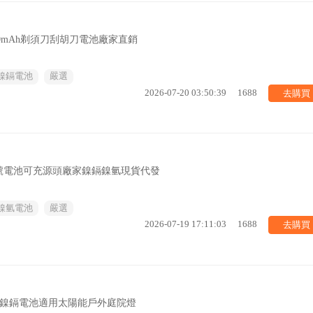
000mAh剃須刀刮胡刀電池廠家直銷
鎳鎘電池
嚴選
去購買
2026-07-20 03:50:39
1688
號電池可充源頭廠家鎳鎘鎳氫現貨代發
鎳氫電池
嚴選
去購買
2026-07-19 17:11:03
1688
充電鎳鎘電池適用太陽能戶外庭院燈