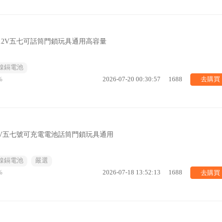
.2V五七可話筒門鎖玩具通用高容量
鎳鎘電池
去購買
%
2026-07-20 00:30:57
1688
.2V五七號可充電電池話筒門鎖玩具通用
鎳鎘電池
嚴選
去購買
%
2026-07-18 13:52:13
1688